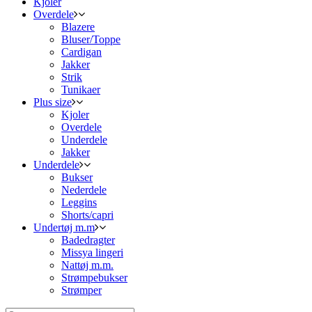
Kjoler
Overdele
Blazere
Bluser/Toppe
Cardigan
Jakker
Strik
Tunikaer
Plus size
Kjoler
Overdele
Underdele
Jakker
Underdele
Bukser
Nederdele
Leggins
Shorts/capri
Undertøj m.m
Badedragter
Missya lingeri
Nattøj m.m.
Strømpebukser
Strømper