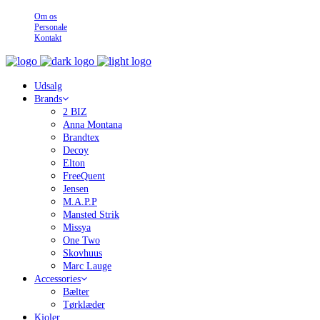
Om os
Personale
Kontakt
Udsalg
Brands
2 BIZ
Anna Montana
Brandtex
Decoy
Elton
FreeQuent
Jensen
M.A.P.P
Mansted Strik
Missya
One Two
Skovhuus
Marc Lauge
Accessories
Bælter
Tørklæder
Kjoler