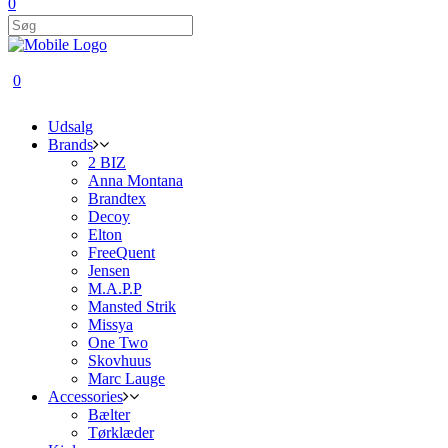
0
0
Udsalg
Brands
2 BIZ
Anna Montana
Brandtex
Decoy
Elton
FreeQuent
Jensen
M.A.P.P
Mansted Strik
Missya
One Two
Skovhuus
Marc Lauge
Accessories
Bælter
Tørklæder