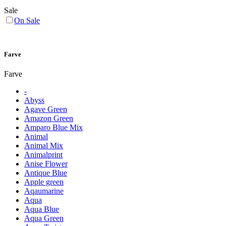
Sale
On Sale
Farve
Farve
-
Abyss
Agave Green
Amazon Green
Amparo Blue Mix
Animal
Animal Mix
Animalprint
Anise Flower
Antique Blue
Apple green
Aqaumarine
Aqua
Aqua Blue
Aqua Green