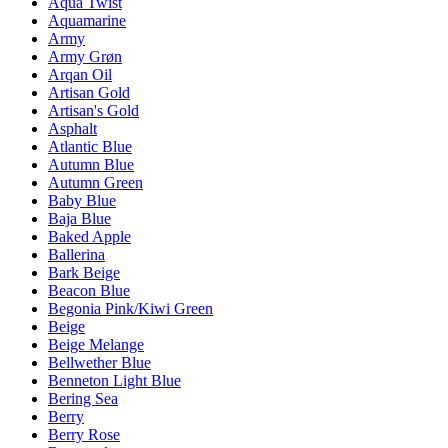
Aqua Twist
Aquamarine
Army
Army Grøn
Arqan Oil
Artisan Gold
Artisan's Gold
Asphalt
Atlantic Blue
Autumn Blue
Autumn Green
Baby Blue
Baja Blue
Baked Apple
Ballerina
Bark Beige
Beacon Blue
Begonia Pink/Kiwi Green
Beige
Beige Melange
Bellwether Blue
Benneton Light Blue
Bering Sea
Berry
Berry Rose