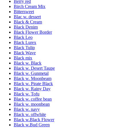
Berry red
Birch Cream Mix
Bittersweet
Blac w. dessert
Black & Cream
Black Denim
Black Flower Border
Black Leo
Black Lurex
Black Tulip
Black Wave
Black mix
Black w. Black
Black w. Desert Taupe
Black w. Gunmetal
Black w. Moonbeam
Black w. Pirate Black
Black w. Rainy Day
Black w. Tofu
Black w. coffee bean
Black w. moonbean
Black w. navy
Black w. offwhite
Black w.Black Flower
Black w.Bud Green