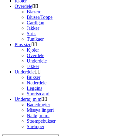
Kjoler
Overdele
Blazere
Bluser/Toppe
Cardigan
Jakker
Strik
Tunikaer
Plus size
Kjoler
Overdele
Underdele
Jakker
Underdele
Bukser
Nederdele
Leggins
Shorts/capri
Undertøj m.m
Badedragter
Missya lingeri
Nattøj m.m.
Strømpebukser
Strømper