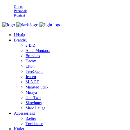
Om os
Personale
Kontakt
Udsalg
Brands
2 BIZ
Anna Montana
Brandtex
Decoy
Elton
FreeQuent
Jensen
M.A.P.P
Mansted Strik
Missya
One Two
Skovhuus
Marc Lauge
Accessories
Bælter
Tørklæder
Kjoler