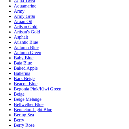
Aqua Twist
Aquamarine
Army
Army Grøn
Arqan Oil
Artisan Gold
Artisan's Gold
Asphalt
Atlantic Blue
Autumn Blue
Autumn Green
Baby Blue
Baja Blue
Baked Apple
Ballerina
Bark Beige
Beacon Blue
Begonia Pink/Kiwi Green
Beige
Beige Melange
Bellwether Blue
Benneton Light Blue
Bering Sea
Berry
Berry Rose