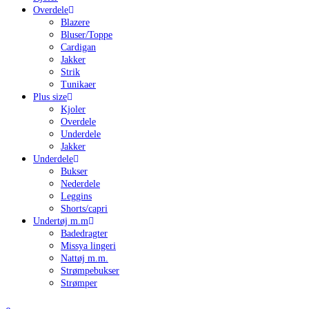
Overdele
Blazere
Bluser/Toppe
Cardigan
Jakker
Strik
Tunikaer
Plus size
Kjoler
Overdele
Underdele
Jakker
Underdele
Bukser
Nederdele
Leggins
Shorts/capri
Undertøj m.m
Badedragter
Missya lingeri
Nattøj m.m.
Strømpebukser
Strømper