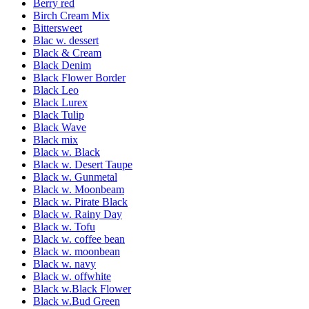
Berry red
Birch Cream Mix
Bittersweet
Blac w. dessert
Black & Cream
Black Denim
Black Flower Border
Black Leo
Black Lurex
Black Tulip
Black Wave
Black mix
Black w. Black
Black w. Desert Taupe
Black w. Gunmetal
Black w. Moonbeam
Black w. Pirate Black
Black w. Rainy Day
Black w. Tofu
Black w. coffee bean
Black w. moonbean
Black w. navy
Black w. offwhite
Black w.Black Flower
Black w.Bud Green