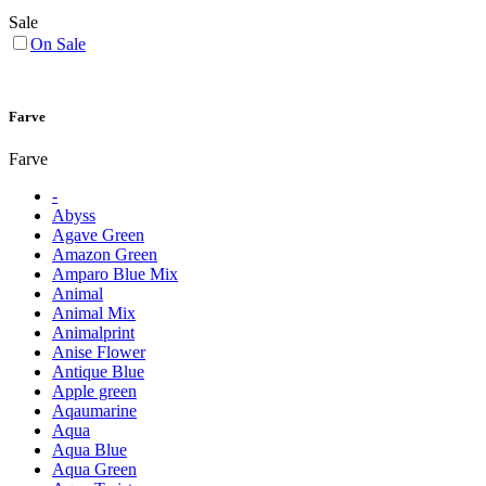
Sale
On Sale
Farve
Farve
-
Abyss
Agave Green
Amazon Green
Amparo Blue Mix
Animal
Animal Mix
Animalprint
Anise Flower
Antique Blue
Apple green
Aqaumarine
Aqua
Aqua Blue
Aqua Green