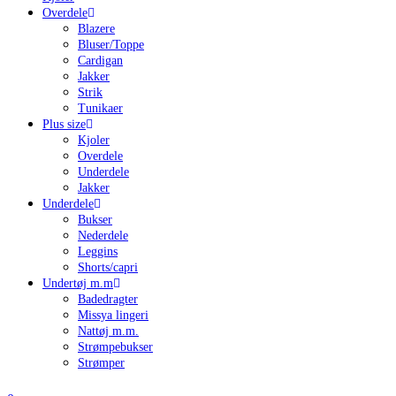
Overdele
Blazere
Bluser/Toppe
Cardigan
Jakker
Strik
Tunikaer
Plus size
Kjoler
Overdele
Underdele
Jakker
Underdele
Bukser
Nederdele
Leggins
Shorts/capri
Undertøj m.m
Badedragter
Missya lingeri
Nattøj m.m.
Strømpebukser
Strømper