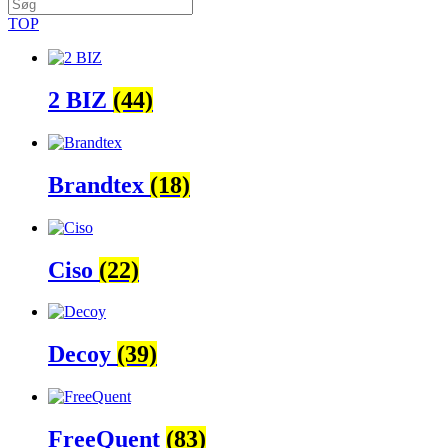
TOP
2 BIZ
(44)
Brandtex
(18)
Ciso
(22)
Decoy
(39)
FreeQuent
(83)