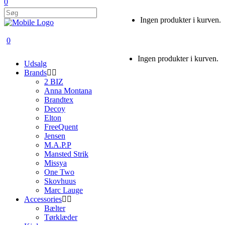
0
Ingen produkter i kurven.
0
Ingen produkter i kurven.
Udsalg
Brands
2 BIZ
Anna Montana
Brandtex
Decoy
Elton
FreeQuent
Jensen
M.A.P.P
Mansted Strik
Missya
One Two
Skovhuus
Marc Lauge
Accessories
Bælter
Tørklæder