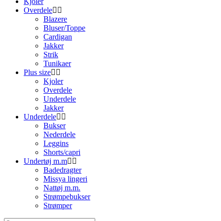
Kjoler
Overdele
Blazere
Bluser/Toppe
Cardigan
Jakker
Strik
Tunikaer
Plus size
Kjoler
Overdele
Underdele
Jakker
Underdele
Bukser
Nederdele
Leggins
Shorts/capri
Undertøj m.m
Badedragter
Missya lingeri
Nattøj m.m.
Strømpebukser
Strømper