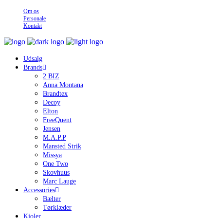
Om os
Personale
Kontakt
Udsalg
Brands
2 BIZ
Anna Montana
Brandtex
Decoy
Elton
FreeQuent
Jensen
M.A.P.P
Mansted Strik
Missya
One Two
Skovhuus
Marc Lauge
Accessories
Bælter
Tørklæder
Kjoler