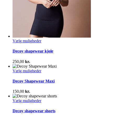
Dette
Vælg muligheder
vare
har
Decoy shapewear kjole
flere
varianter.
250,00
kr.
Mulighederne
kan
Dette
Vælg muligheder
vælges
vare
på
har
Decoy Shapewear Maxi
varesiden
flere
varianter.
150,00
kr.
Mulighederne
kan
Dette
Vælg muligheder
vælges
vare
på
har
Decoy shapewear shorts
varesiden
flere