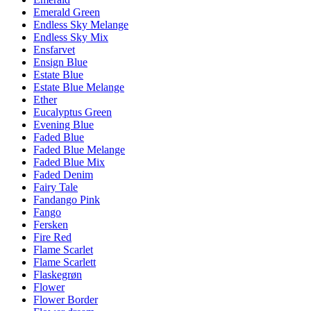
Emerald Green
Endless Sky Melange
Endless Sky Mix
Ensfarvet
Ensign Blue
Estate Blue
Estate Blue Melange
Ether
Eucalyptus Green
Evening Blue
Faded Blue
Faded Blue Melange
Faded Blue Mix
Faded Denim
Fairy Tale
Fandango Pink
Fango
Fersken
Fire Red
Flame Scarlet
Flame Scarlett
Flaskegrøn
Flower
Flower Border