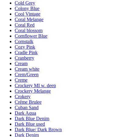
Cold Grey
Colony Blue
Cool Vintage
Coral Melange
Coral Red
Coral blossom
Cornflower Blue
Cornstalk
Cozy Pink
Cradle Pink
Cranberry
Cream
Cream white
Crem/Green
Creme
Crockery MI w. deep
Crockery Melange
Crokery
Créme Brulee
Cuban Sand
Dark Aqua
Dark Blue Denim
Dark Blue used
Dark Blue/ Dark Brown
Dark Denim