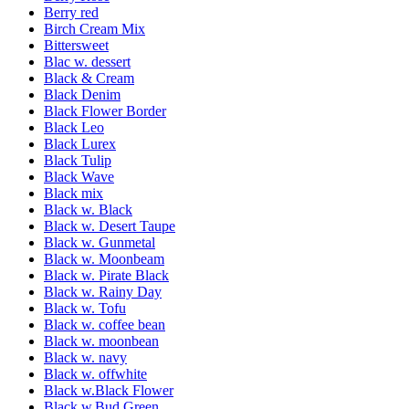
Berry red
Birch Cream Mix
Bittersweet
Blac w. dessert
Black & Cream
Black Denim
Black Flower Border
Black Leo
Black Lurex
Black Tulip
Black Wave
Black mix
Black w. Black
Black w. Desert Taupe
Black w. Gunmetal
Black w. Moonbeam
Black w. Pirate Black
Black w. Rainy Day
Black w. Tofu
Black w. coffee bean
Black w. moonbean
Black w. navy
Black w. offwhite
Black w.Black Flower
Black w.Bud Green