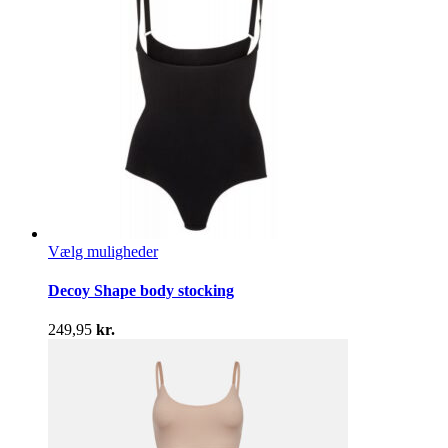
varesiden
Dette
Vælg muligheder
vare
har
Decoy Shape body stocking
flere
varianter.
249,95
kr.
Mulighederne
kan
vælges
på
varesiden