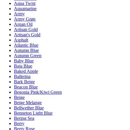
Aqua Twist
Aquamarine
Army
Army Grøn
Arqan Oil
Artisan Gold
Artisan's Gold
Asphalt
Atlantic Blue
Autumn Blue
Autumn Green
Baby Blue
Baja Blue
Baked Apple
Ballerina
Bark Beige
Beacon Blue
Begonia Pink/Kiwi Green
Beige
Beige Melange
Bellwether Blue
Benneton Light Blue
Bering Sea
Berry
Berry Rose