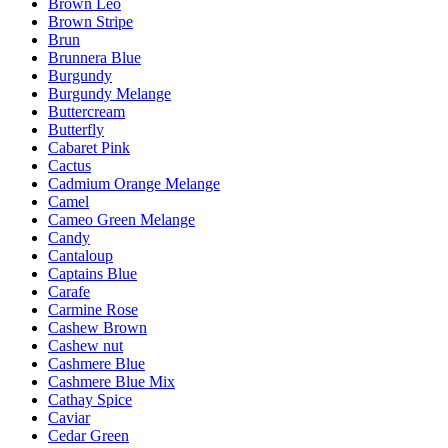
Brown Leo
Brown Stripe
Brun
Brunnera Blue
Burgundy
Burgundy Melange
Buttercream
Butterfly
Cabaret Pink
Cactus
Cadmium Orange Melange
Camel
Cameo Green Melange
Candy
Cantaloup
Captains Blue
Carafe
Carmine Rose
Cashew Brown
Cashew nut
Cashmere Blue
Cashmere Blue Mix
Cathay Spice
Caviar
Cedar Green