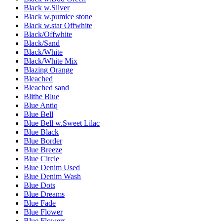
Black w.Silver
Black w.pumice stone
Black w.star Offwhite
Black/Offwhite
Black/Sand
Black/White
Black/White Mix
Blazing Orange
Bleached
Bleached sand
Blithe Blue
Blue Antiq
Blue Bell
Blue Bell w.Sweet Lilac
Blue Black
Blue Border
Blue Breeze
Blue Circle
Blue Denim Used
Blue Denim Wash
Blue Dots
Blue Dreams
Blue Fade
Blue Flower
Blue Flowers