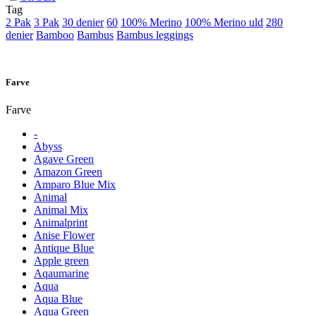
Tag
2 Pak
3 Pak
30 denier
60
100% Merino
100% Merino uld
280
denier
Bamboo
Bambus
Bambus leggings
Farve
Farve
-
Abyss
Agave Green
Amazon Green
Amparo Blue Mix
Animal
Animal Mix
Animalprint
Anise Flower
Antique Blue
Apple green
Aqaumarine
Aqua
Aqua Blue
Aqua Green