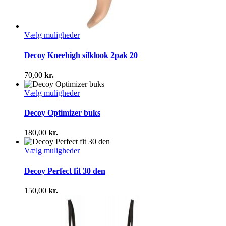
Dette
Vælg muligheder
vare
har
Decoy Kneehigh silklook 2pak 20
flere
varianter.
70,00
kr.
Mulighederne
kan
Dette
Vælg muligheder
vælges
vare
på
har
Decoy Optimizer buks
varesiden
flere
varianter.
180,00
kr.
Mulighederne
kan
Dette
Vælg muligheder
vælges
vare
på
har
Decoy Perfect fit 30 den
varesiden
flere
varianter.
150,00
kr.
Mulighederne
kan
vælges
på