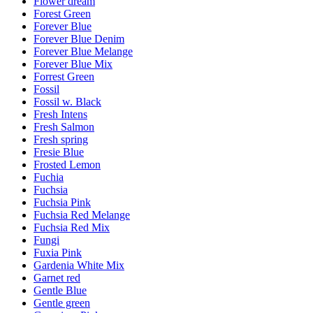
Flower dream
Forest Green
Forever Blue
Forever Blue Denim
Forever Blue Melange
Forever Blue Mix
Forrest Green
Fossil
Fossil w. Black
Fresh Intens
Fresh Salmon
Fresh spring
Fresie Blue
Frosted Lemon
Fuchia
Fuchsia
Fuchsia Pink
Fuchsia Red Melange
Fuchsia Red Mix
Fungi
Fuxia Pink
Gardenia White Mix
Garnet red
Gentle Blue
Gentle green