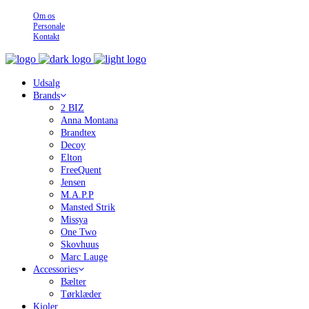
Om os
Personale
Kontakt
Udsalg
Brands
2 BIZ
Anna Montana
Brandtex
Decoy
Elton
FreeQuent
Jensen
M.A.P.P
Mansted Strik
Missya
One Two
Skovhuus
Marc Lauge
Accessories
Bælter
Tørklæder
Kjoler