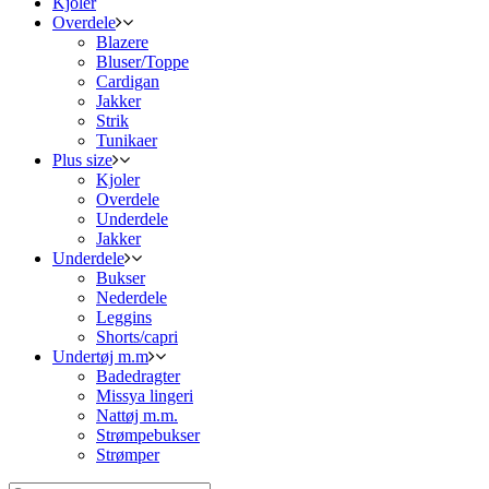
Kjoler
Overdele
Blazere
Bluser/Toppe
Cardigan
Jakker
Strik
Tunikaer
Plus size
Kjoler
Overdele
Underdele
Jakker
Underdele
Bukser
Nederdele
Leggins
Shorts/capri
Undertøj m.m
Badedragter
Missya lingeri
Nattøj m.m.
Strømpebukser
Strømper