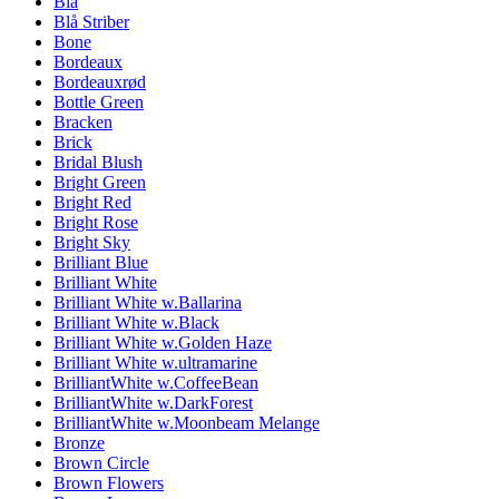
Blå
Blå Striber
Bone
Bordeaux
Bordeauxrød
Bottle Green
Bracken
Brick
Bridal Blush
Bright Green
Bright Red
Bright Rose
Bright Sky
Brilliant Blue
Brilliant White
Brilliant White w.Ballarina
Brilliant White w.Black
Brilliant White w.Golden Haze
Brilliant White w.ultramarine
BrilliantWhite w.CoffeeBean
BrilliantWhite w.DarkForest
BrilliantWhite w.Moonbeam Melange
Bronze
Brown Circle
Brown Flowers