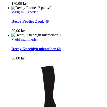
varianter.
170,00
kr.
Mulighederne
kan
Dette
Vælg muligheder
vælges
vare
på
har
Decoy Footies 2 pak 40
varesiden
flere
varianter.
80,00
kr.
Mulighederne
kan
Dette
Vælg muligheder
vælges
vare
på
har
Decoy Kneehigh microfiber 60
varesiden
flere
varianter.
60,00
kr.
Mulighederne
kan
vælges
på
varesiden