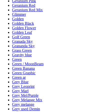
Geranium Pink
Geranium Red
Geranium Red Mix
Glimmer
Golden
Golden Black
Golden Flower
Golden Leaf
Golf Green
Granada Sky
Grananda Sky
Grass Green
Gravity blue
Green
Green / MoonBeam
Green Banana
Green Graphic
Green ar
Grey Blue
Grey Leoprint
Grey Marl
Grey Mel/Purple
Grey Melange Mix
Grey melange
Grey used Demin