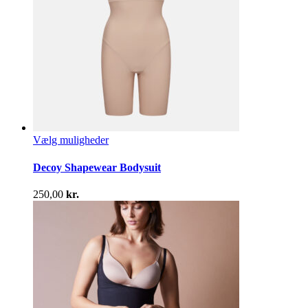
Dette
Vælg muligheder
vare
har
Decoy Shapewear Bodysuit
flere
varianter.
250,00
kr.
Mulighederne
kan
vælges
på
varesiden