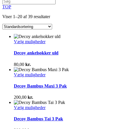
TOP
Viser 1–20 af 39 resultater
Dette
Vælg muligheder
vare
har
Decoy ankelsokker uld
flere
varianter.
80,00
kr.
Mulighederne
kan
Dette
Vælg muligheder
vælges
vare
på
har
Decoy Bambus Maxi 3 Pak
varesiden
flere
varianter.
200,00
kr.
Mulighederne
kan
Dette
Vælg muligheder
vælges
vare
på
har
Decoy Bambus Tai 3 Pak
varesiden
flere
varianter.