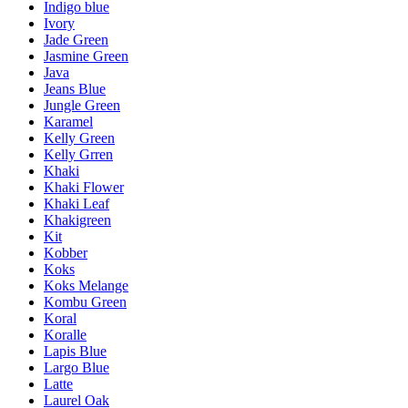
Indigo blue
Ivory
Jade Green
Jasmine Green
Java
Jeans Blue
Jungle Green
Karamel
Kelly Green
Kelly Grren
Khaki
Khaki Flower
Khaki Leaf
Khakigreen
Kit
Kobber
Koks
Koks Melange
Kombu Green
Koral
Koralle
Lapis Blue
Largo Blue
Latte
Laurel Oak