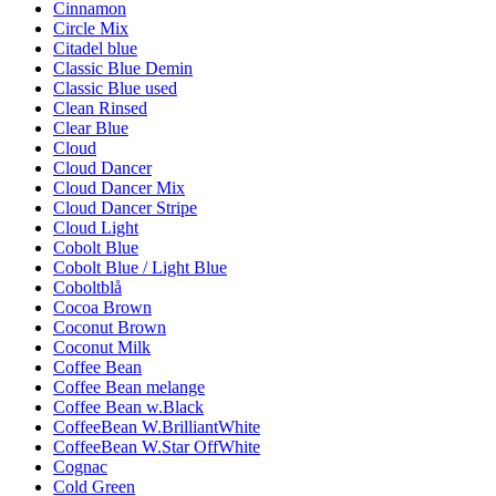
Cinnamon
Circle Mix
Citadel blue
Classic Blue Demin
Classic Blue used
Clean Rinsed
Clear Blue
Cloud
Cloud Dancer
Cloud Dancer Mix
Cloud Dancer Stripe
Cloud Light
Cobolt Blue
Cobolt Blue / Light Blue
Coboltblå
Cocoa Brown
Coconut Brown
Coconut Milk
Coffee Bean
Coffee Bean melange
Coffee Bean w.Black
CoffeeBean W.BrilliantWhite
CoffeeBean W.Star OffWhite
Cognac
Cold Green