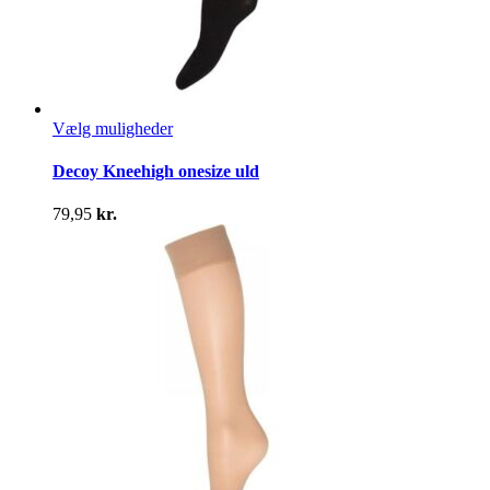
Dette
Vælg muligheder
vare
har
Decoy Kneehigh onesize uld
flere
varianter.
79,95
kr.
Mulighederne
kan
vælges
på
varesiden