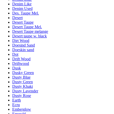
Denim Like
Denim Used
Des. Taupe Mel.
Desert
Desert Taupe
Desert Taupe Mel.
Desert Taupe melange
Desert taupe w. black
Dirt Wood
Doesind Sand
Doeskin sand
Dot
Drift Wood
Driftwood
Dusk
Dusky Green
Dusty Blue
Dusty Green
Dusty Khaki
Dusty Lavender
Dusty Rose
Earth
Ecru
Emberglow
Emerald