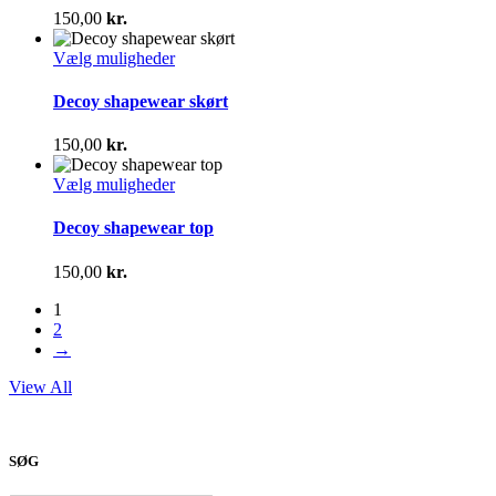
varianter.
150,00
kr.
Mulighederne
kan
Dette
Vælg muligheder
vælges
vare
på
har
Decoy shapewear skørt
varesiden
flere
varianter.
150,00
kr.
Mulighederne
kan
Dette
Vælg muligheder
vælges
vare
på
har
Decoy shapewear top
varesiden
flere
varianter.
150,00
kr.
Mulighederne
kan
1
vælges
2
på
→
varesiden
View All
SØG