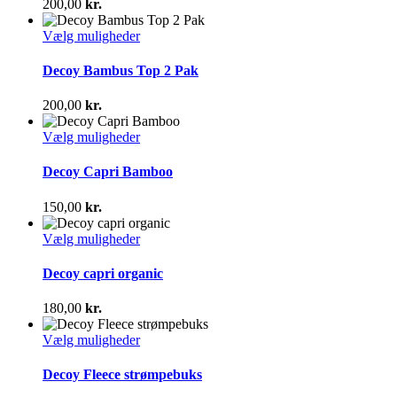
200,00
kr.
Mulighederne
kan
Dette
Vælg muligheder
vælges
vare
på
har
Decoy Bambus Top 2 Pak
varesiden
flere
varianter.
200,00
kr.
Mulighederne
kan
Dette
Vælg muligheder
vælges
vare
på
har
Decoy Capri Bamboo
varesiden
flere
varianter.
150,00
kr.
Mulighederne
kan
Dette
Vælg muligheder
vælges
vare
på
har
Decoy capri organic
varesiden
flere
varianter.
180,00
kr.
Mulighederne
kan
Dette
Vælg muligheder
vælges
vare
på
har
Decoy Fleece strømpebuks
varesiden
flere