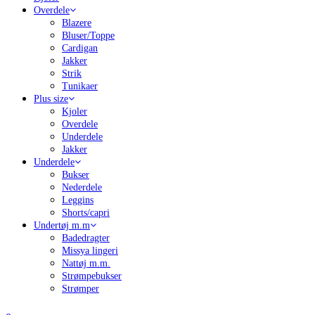
Overdele
Blazere
Bluser/Toppe
Cardigan
Jakker
Strik
Tunikaer
Plus size
Kjoler
Overdele
Underdele
Jakker
Underdele
Bukser
Nederdele
Leggins
Shorts/capri
Undertøj m.m
Badedragter
Missya lingeri
Nattøj m.m.
Strømpebukser
Strømper