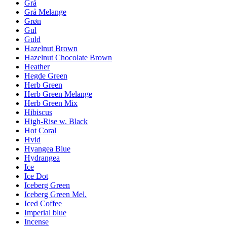
Grå
Grå Melange
Grøn
Gul
Guld
Hazelnut Brown
Hazelnut Chocolate Brown
Heather
Hegde Green
Herb Green
Herb Green Melange
Herb Green Mix
Hibiscus
High-Rise w. Black
Hot Coral
Hvid
Hyangea Blue
Hydrangea
Ice
Ice Dot
Iceberg Green
Iceberg Green Mel.
Iced Coffee
Imperial blue
Incense