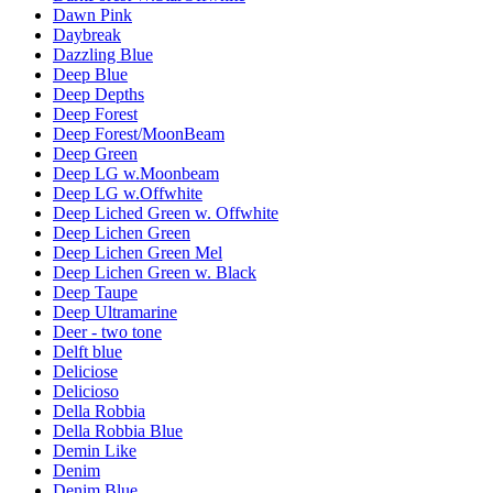
Dawn Pink
Daybreak
Dazzling Blue
Deep Blue
Deep Depths
Deep Forest
Deep Forest/MoonBeam
Deep Green
Deep LG w.Moonbeam
Deep LG w.Offwhite
Deep Liched Green w. Offwhite
Deep Lichen Green
Deep Lichen Green Mel
Deep Lichen Green w. Black
Deep Taupe
Deep Ultramarine
Deer - two tone
Delft blue
Deliciose
Delicioso
Della Robbia
Della Robbia Blue
Demin Like
Denim
Denim Blue