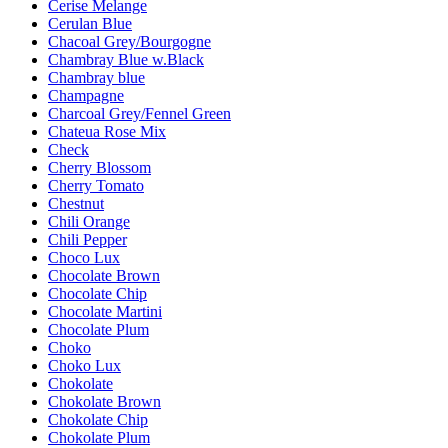
Cerise Melange
Cerulan Blue
Chacoal Grey/Bourgogne
Chambray Blue w.Black
Chambray blue
Champagne
Charcoal Grey/Fennel Green
Chateua Rose Mix
Check
Cherry Blossom
Cherry Tomato
Chestnut
Chili Orange
Chili Pepper
Choco Lux
Chocolate Brown
Chocolate Chip
Chocolate Martini
Chocolate Plum
Choko
Choko Lux
Chokolate
Chokolate Brown
Chokolate Chip
Chokolate Plum