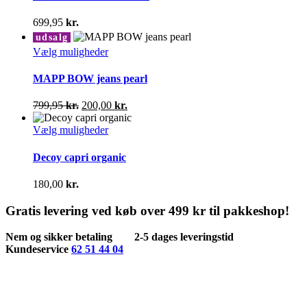
varesiden
flere
varianter.
699,95
kr.
Mulighederne
udsalg
kan
Dette
Vælg muligheder
vælges
vare
på
har
MAPP BOW jeans pearl
varesiden
flere
varianter.
Den
Den
799,95
kr.
200,00
kr.
Mulighederne
oprindelige
aktuelle
kan
pris
Dette
pris
Vælg muligheder
vælges
var:
vare
er:
på
799,95 kr..
har
200,00 kr..
Decoy capri organic
varesiden
flere
varianter.
180,00
kr.
Mulighederne
kan
Gratis levering ved køb over 499 kr til pakkeshop!
vælges
på
Nem og sikker betaling
2-5 dages leveringstid
varesiden
Kundeservice
62 51 44 04