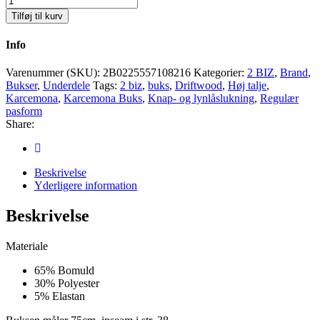
Karcemona
Tilføj til kurv
Driftwood
Antal
Info
Varenummer (SKU):
2B0225557108216
Kategorier:
2 BIZ
,
Brand
,
Bukser
,
Underdele
Tags:
2 biz
,
buks
,
Driftwood
,
Høj talje
,
Karcemona
,
Karcemona Buks
,
Knap- og lynlåslukning
,
Regulær
pasform
Share:
Beskrivelse
Yderligere information
Beskrivelse
Materiale
65% Bomuld
30% Polyester
5% Elastan