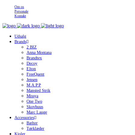
Om os
Personale
Kontakt
Udsalg
Brands
2 BIZ
Anna Montana
Brandtex
Decoy
Elton
FreeQuent
Jensen
M.A.P.P
Mansted Strik
Missya
One Two
Skovhuus
Marc Lauge
Accessories
Bælter
Tørklæder
Kjoler