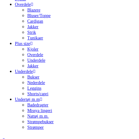
Overdele
Blazere
Bluser/Toppe
Cardigan
Jakker
Strik
Tunikaer
Plus size
Kjoler
Overdele
Underdele
Jakker
Underdele
Bukser
Nederdele
Leggins
Shorts/capri
Undertøj m.m
Badedragter
Missya lingeri
Nattøj m.m.
Strømpebukser
Strømper