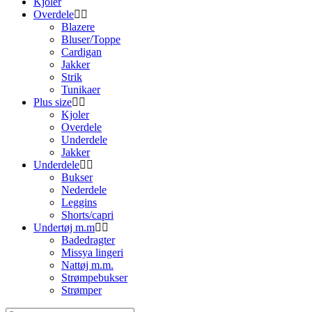
Kjoler
Overdele
Blazere
Bluser/Toppe
Cardigan
Jakker
Strik
Tunikaer
Plus size
Kjoler
Overdele
Underdele
Jakker
Underdele
Bukser
Nederdele
Leggins
Shorts/capri
Undertøj m.m
Badedragter
Missya lingeri
Nattøj m.m.
Strømpebukser
Strømper