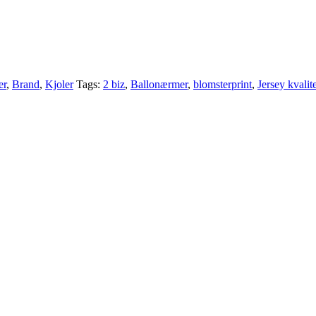
er
,
Brand
,
Kjoler
Tags:
2 biz
,
Ballonærmer
,
blomsterprint
,
Jersey kvalit