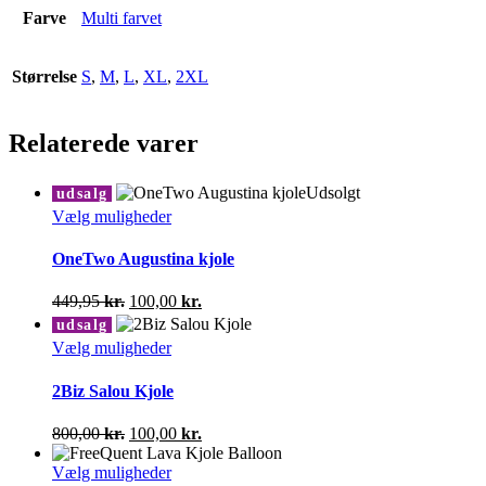
Farve
Multi farvet
Størrelse
S
,
M
,
L
,
XL
,
2XL
Relaterede varer
Udsolgt
udsalg
Dette
Vælg muligheder
vare
har
OneTwo Augustina kjole
flere
varianter.
Den
Den
449,95
kr.
100,00
kr.
Mulighederne
oprindelige
aktuelle
udsalg
kan
pris
pris
Dette
Vælg muligheder
vælges
var:
er:
vare
på
449,95 kr..
100,00 kr..
har
2Biz Salou Kjole
varesiden
flere
varianter.
Den
Den
800,00
kr.
100,00
kr.
Mulighederne
oprindelige
aktuelle
kan
pris
Dette
pris
Vælg muligheder
vælges