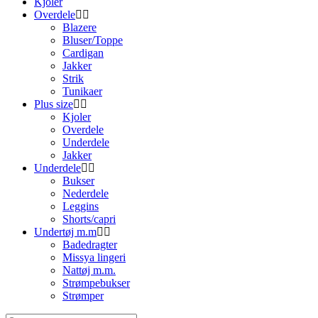
Kjoler
Overdele
Blazere
Bluser/Toppe
Cardigan
Jakker
Strik
Tunikaer
Plus size
Kjoler
Overdele
Underdele
Jakker
Underdele
Bukser
Nederdele
Leggins
Shorts/capri
Undertøj m.m
Badedragter
Missya lingeri
Nattøj m.m.
Strømpebukser
Strømper