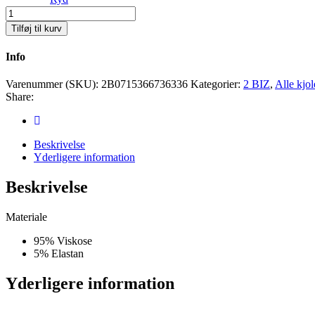
2Biz
Osato
Tilføj til kurv
Kjole
Antal
Info
Varenummer (SKU):
2B0715366736336
Kategorier:
2 BIZ
,
Alle kjol
Share:
Beskrivelse
Yderligere information
Beskrivelse
Materiale
95% Viskose
5% Elastan
Yderligere information