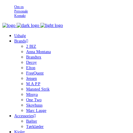
Om os
Personale
Kontakt
Udsalg
Brands
2 BIZ
Anna Montana
Brandtex
Decoy
Elton
FreeQuent
Jensen
M.A.P.P
Mansted Strik
Missya
One Two
Skovhuus
Marc Lauge
Accessories
Bælter
Tørklæder
Kjoler