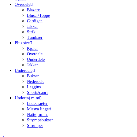
Overdele
Blazere
Bluser/Toppe
Cardigan
Jakker
Strik
Tunikaer
Plus size
Kjoler
Overdele
Underdele
Jakker
Underdele
Bukser
Nederdele
Leggins
Shorts/capri
Undertøj m.m
Badedragter
Missya lingeri
Nattøj m.m.
Strømpebukser
Strømper