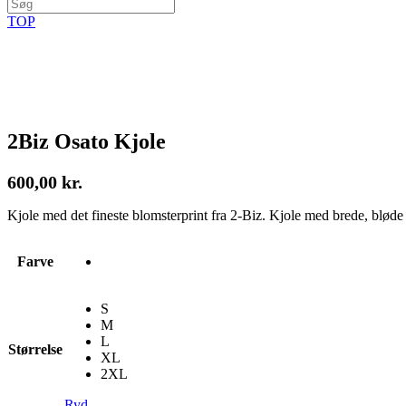
TOP
2Biz Osato Kjole
600,00
kr.
Kjole med det fineste blomsterprint fra 2-Biz. Kjole med brede, bløde
Farve
S
M
L
Størrelse
XL
2XL
Ryd