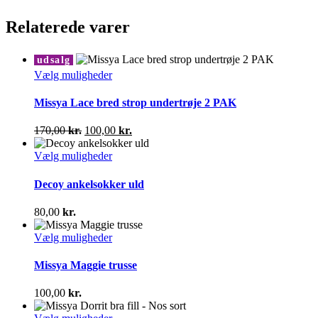
Relaterede varer
udsalg
Dette
Vælg muligheder
vare
har
Missya Lace bred strop undertrøje 2 PAK
flere
varianter.
Den
Den
170,00
kr.
100,00
kr.
Mulighederne
oprindelige
aktuelle
kan
pris
Dette
pris
Vælg muligheder
vælges
var:
vare
er:
på
170,00 kr..
har
100,00 kr..
Decoy ankelsokker uld
varesiden
flere
varianter.
80,00
kr.
Mulighederne
kan
Dette
Vælg muligheder
vælges
vare
på
har
Missya Maggie trusse
varesiden
flere
varianter.
100,00
kr.
Mulighederne
kan
Dette