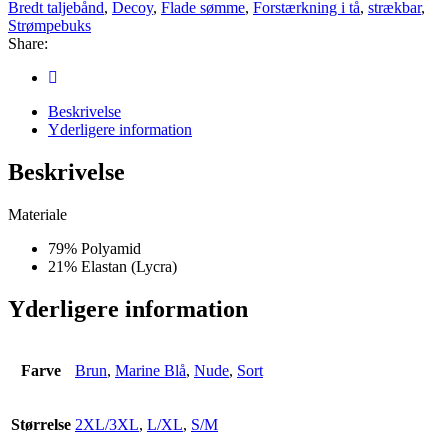
Bredt taljebånd
,
Decoy
,
Flade sømme
,
Forstærkning i tå
,
strækbar
,
Strømpebuks
Share:
Beskrivelse
Yderligere information
Beskrivelse
Materiale
79% Polyamid
21% Elastan (Lycra)
Yderligere information
Farve
Brun
,
Marine Blå
,
Nude
,
Sort
Størrelse
2XL/3XL
,
L/XL
,
S/M