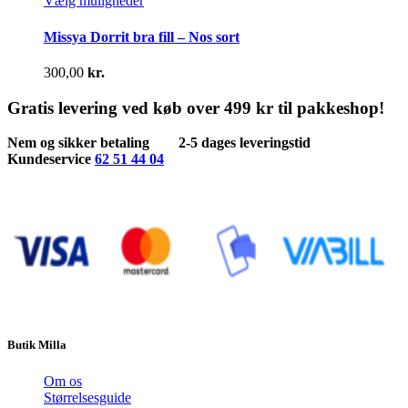
Vælg muligheder
vælges
vare
på
har
Missya Dorrit bra fill – Nos sort
varesiden
flere
varianter.
300,00
kr.
Mulighederne
kan
Gratis levering ved køb over 499 kr til pakkeshop!
vælges
på
Nem og sikker betaling
2-5 dages leveringstid
varesiden
Kundeservice
62 51 44 04
Butik Milla
Om os
Størrelsesguide