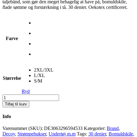
taljebånd, som gør den meget behagelig at have på, bomuldskile,
flade sømme og forstærkning i tå. 30 denier. Oekotex certificeret.
Farve
2XL/3XL
L/XL
Størrelse
S/M
Ryd
Decoy
Perfect
Tilføj til kurv
fit
30
Info
den
Antal
Varenummer (SKU):
DE3063296594533
Kategorier:
Brand
,
Decoy
,
Strømpebukser
,
Undertøj m.m
Tags:
30 denier
,
Bomuldskile
,