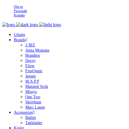
Om os
Personale
Kontakt
Udsalg
Brands
2 BIZ
Anna Montana
Brandtex
Decoy
Elton
FreeQuent
Jensen
M.A.P.P
Mansted Strik
Missya
One Two
Skovhuus
Marc Lauge
Accessories
Bælter
Tørklæder
Kjoler