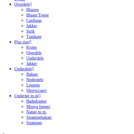
Overdele
Blazere
Bluser/Toppe
Cardigan
Jakker
Strik
Tunikaer
Plus size
Kjoler
Overdele
Underdele
Jakker
Underdele
Bukser
Nederdele
Leggins
Shorts/capri
Undertøj m.m
Badedragter
Missya lingeri
Nattøj m.m.
Strømpebukser
Strømper