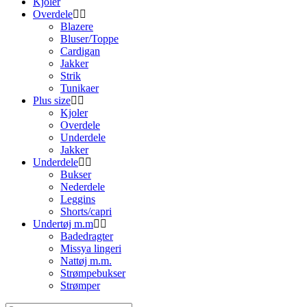
Kjoler
Overdele
Blazere
Bluser/Toppe
Cardigan
Jakker
Strik
Tunikaer
Plus size
Kjoler
Overdele
Underdele
Jakker
Underdele
Bukser
Nederdele
Leggins
Shorts/capri
Undertøj m.m
Badedragter
Missya lingeri
Nattøj m.m.
Strømpebukser
Strømper