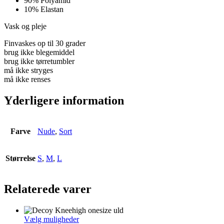
90% Polyamid
10% Elastan
Vask og pleje
Finvaskes op til 30 grader
brug ikke blegemiddel
brug ikke tørretumbler
må ikke stryges
må ikke renses
Yderligere information
Farve
Nude
,
Sort
Størrelse
S
,
M
,
L
Relaterede varer
Dette
Vælg muligheder