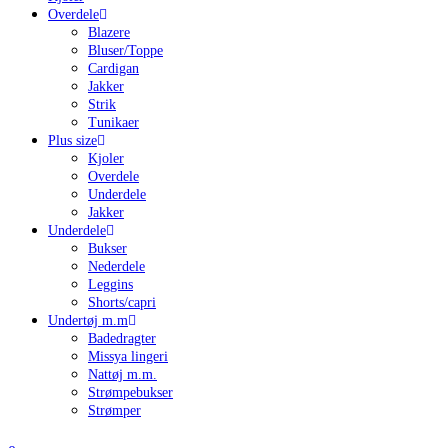
Overdele
Blazere
Bluser/Toppe
Cardigan
Jakker
Strik
Tunikaer
Plus size
Kjoler
Overdele
Underdele
Jakker
Underdele
Bukser
Nederdele
Leggins
Shorts/capri
Undertøj m.m
Badedragter
Missya lingeri
Nattøj m.m.
Strømpebukser
Strømper