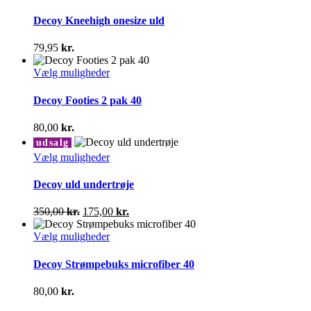
vare
har
Decoy Kneehigh onesize uld
flere
varianter.
79,95
kr.
Mulighederne
kan
Dette
Vælg muligheder
vælges
vare
på
har
Decoy Footies 2 pak 40
varesiden
flere
varianter.
80,00
kr.
Mulighederne
udsalg
kan
Dette
Vælg muligheder
vælges
vare
på
har
Decoy uld undertrøje
varesiden
flere
varianter.
Den
Den
350,00
kr.
175,00
kr.
Mulighederne
oprindelige
aktuelle
kan
pris
Dette
pris
Vælg muligheder
vælges
var:
vare
er:
på
350,00 kr..
har
175,00 kr..
Decoy Strømpebuks microfiber 40
varesiden
flere
varianter.
80,00
kr.
Mulighederne
kan