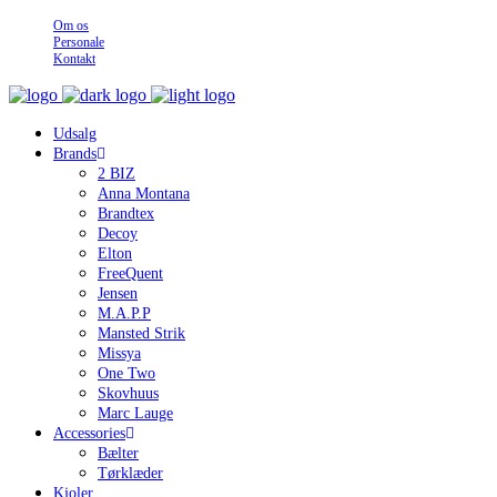
Om os
Personale
Kontakt
Udsalg
Brands
2 BIZ
Anna Montana
Brandtex
Decoy
Elton
FreeQuent
Jensen
M.A.P.P
Mansted Strik
Missya
One Two
Skovhuus
Marc Lauge
Accessories
Bælter
Tørklæder
Kjoler