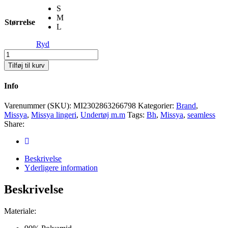
S
M
Størrelse
L
Ryd
Missya
seamless
Tilføj til kurv
bra
Antal
Info
Varenummer (SKU):
MI2302863266798
Kategorier:
Brand
,
Missya
,
Missya lingeri
,
Undertøj m.m
Tags:
Bh
,
Missya
,
seamless
Share:
Beskrivelse
Yderligere information
Beskrivelse
Materiale: