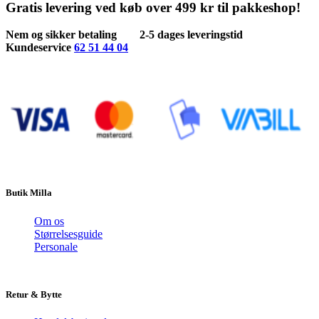
Gratis levering ved køb over 499 kr til pakkeshop!
vælges
på
Nem og sikker betaling
2-5 dages leveringstid
varesiden
Kundeservice
62 51 44 04
Butik Milla
Om os
Størrelsesguide
Personale
Retur & Bytte