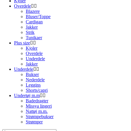
Kjoler
Overdele
Blazere
Bluser/Toppe
Cardigan
Jakker
Strik
Tunikaer
Plus size
Kjoler
Overdele
Underdele
Jakker
Underdele
Bukser
Nederdele
Leggins
Shorts/capri
Undertøj m.m
Badedragter
Missya lingeri
Nattøj m.m.
Strømpebukser
Strømper