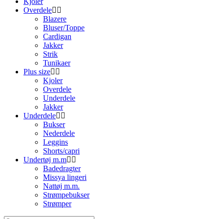
Kjoler
Overdele
Blazere
Bluser/Toppe
Cardigan
Jakker
Strik
Tunikaer
Plus size
Kjoler
Overdele
Underdele
Jakker
Underdele
Bukser
Nederdele
Leggins
Shorts/capri
Undertøj m.m
Badedragter
Missya lingeri
Nattøj m.m.
Strømpebukser
Strømper