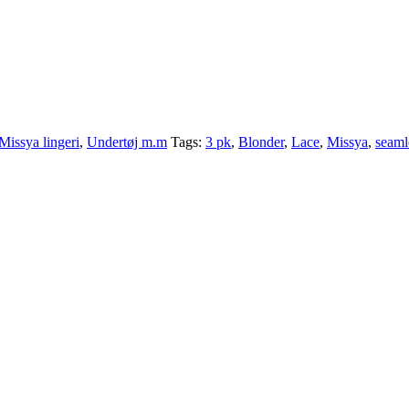
Missya lingeri
,
Undertøj m.m
Tags:
3 pk
,
Blonder
,
Lace
,
Missya
,
seaml