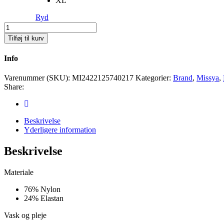
XL
Ryd
Seamlees
tai
Tilføj til kurv
lace
3pk
Info
Antal
Varenummer (SKU):
MI2422125740217
Kategorier:
Brand
,
Missya
,
Share:
Beskrivelse
Yderligere information
Beskrivelse
Materiale
76% Nylon
24% Elastan
Vask og pleje