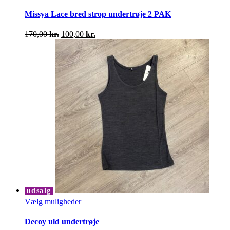
vare
på
har
Missya Lace bred strop undertrøje 2 PAK
varesiden
flere
varianter.
Den
Den
170,00
kr.
100,00
kr.
Mulighederne
oprindelige
aktuelle
kan
pris
pris
vælges
var:
er:
på
170,00 kr..
100,00 kr..
varesiden
udsalg
Dette
Vælg muligheder
vare
har
Decoy uld undertrøje
flere