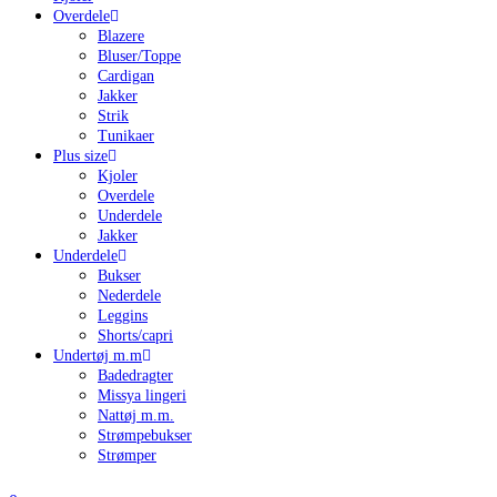
Overdele
Blazere
Bluser/Toppe
Cardigan
Jakker
Strik
Tunikaer
Plus size
Kjoler
Overdele
Underdele
Jakker
Underdele
Bukser
Nederdele
Leggins
Shorts/capri
Undertøj m.m
Badedragter
Missya lingeri
Nattøj m.m.
Strømpebukser
Strømper