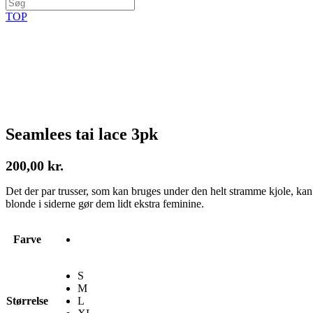
TOP
Seamlees tai lace 3pk
200,00
kr.
Det der par trusser, som kan bruges under den helt stramme kjole, kan g
blonde i siderne gør dem lidt ekstra feminine.
Farve
S
M
Størrelse
L