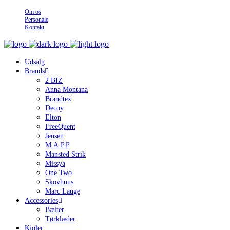
Om os
Personale
Kontakt
Udsalg
Brands
2 BIZ
Anna Montana
Brandtex
Decoy
Elton
FreeQuent
Jensen
M.A.P.P
Mansted Strik
Missya
One Two
Skovhuus
Marc Lauge
Accessories
Bælter
Tørklæder
Kjoler