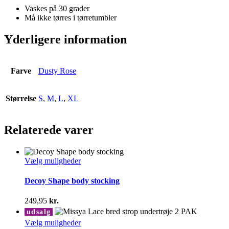
Vaskes på 30 grader
Må ikke tørres i tørretumbler
Yderligere information
Farve
Dusty Rose
Størrelse
S
,
M
,
L
,
XL
Relaterede varer
Dette
Vælg muligheder
vare
har
Decoy Shape body stocking
flere
varianter.
249,95
kr.
Mulighederne
udsalg
kan
Dette
Vælg muligheder
vælges