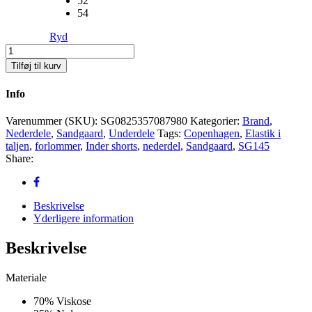
52
54
Ryd
SG145-
F
Tilføj til kurv
Copenhagen
Nederdel
Info
Antal
Varenummer (SKU):
SG0825357087980
Kategorier:
Brand
,
Nederdele
,
Sandgaard
,
Underdele
Tags:
Copenhagen
,
Elastik i
taljen
,
forlommer
,
Inder shorts
,
nederdel
,
Sandgaard
,
SG145
Share:
Beskrivelse
Yderligere information
Beskrivelse
Materiale
70% Viskose