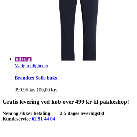
udsalg
Dette
Vælg muligheder
vare
har
Brandtex Sofie buks
flere
varianter.
Den
Den
399,95
kr.
100,00
kr.
Mulighederne
oprindelige
aktuelle
kan
pris
pris
Gratis levering ved køb over 499 kr til pakkeshop!
vælges
var:
er:
på
399,95 kr..
100,00 kr..
Nem og sikker betaling
2-5 dages leveringstid
varesiden
Kundeservice
62 51 44 04