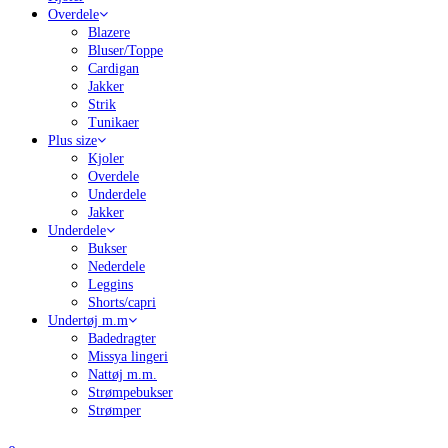
Overdele
Blazere
Bluser/Toppe
Cardigan
Jakker
Strik
Tunikaer
Plus size
Kjoler
Overdele
Underdele
Jakker
Underdele
Bukser
Nederdele
Leggins
Shorts/capri
Undertøj m.m
Badedragter
Missya lingeri
Nattøj m.m.
Strømpebukser
Strømper