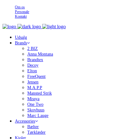
Om os
Personale
Kontakt
Udsalg
Brands
2 BIZ
Anna Montana
Brandtex
Decoy
Elton
FreeQuent
Jensen
M.A.P.P
Mansted Strik
Missya
One Two
Skovhuus
Marc Lauge
Accessories
Bælter
Tørklæder
Kjoler