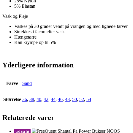
25% Nylon
5% Elastan
Vask og Pleje
Vaskes på 30 grader vendt på vrangen og med lignede farver
Strækkes i facon efter vask
Hængetørre
Kan krympe op til 5%
Yderligere information
Farve
Sand
Størrelse
36
,
38
,
40
,
42
,
44
,
46
,
48
,
50
,
52
,
54
Relaterede varer
udsalg