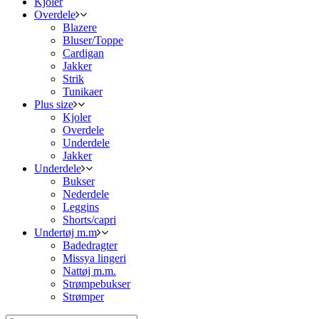
Kjoler
Overdele
Blazere
Bluser/Toppe
Cardigan
Jakker
Strik
Tunikaer
Plus size
Kjoler
Overdele
Underdele
Jakker
Underdele
Bukser
Nederdele
Leggins
Shorts/capri
Undertøj m.m
Badedragter
Missya lingeri
Nattøj m.m.
Strømpebukser
Strømper