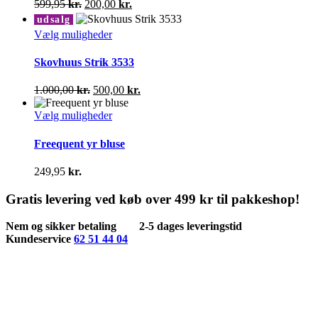
Den
Den
599,95
kr.
200,00
kr.
Mulighederne
oprindelige
aktuelle
udsalg
kan
pris
pris
Dette
Vælg muligheder
vælges
var:
er:
vare
på
599,95 kr..
200,00 kr..
har
Skovhuus Strik 3533
varesiden
flere
varianter.
Den
Den
1.000,00
kr.
500,00
kr.
Mulighederne
oprindelige
aktuelle
kan
pris
Dette
pris
Vælg muligheder
vælges
var:
vare
er:
på
1.000,00 kr..
har
500,00 kr..
Freequent yr bluse
varesiden
flere
varianter.
249,95
kr.
Mulighederne
kan
Gratis levering ved køb over 499 kr til pakkeshop!
vælges
på
Nem og sikker betaling
2-5 dages leveringstid
varesiden
Kundeservice
62 51 44 04