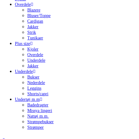
Overdele
Blazere
Bluser/Toppe
Cardigan
Jakker
Strik
Tunikaer
Plus size
Kjoler
Overdele
Underdele
Jakker
Underdele
Bukser
Nederdele
Leggins
Shorts/capri
Undertøj m.m
Badedragter
Missya lingeri
Nattøj m.m.
Strømpebukser
Strømper