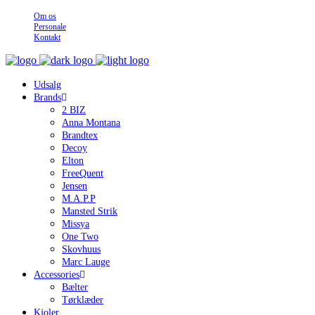
Om os
Personale
Kontakt
Udsalg
Brands
2 BIZ
Anna Montana
Brandtex
Decoy
Elton
FreeQuent
Jensen
M.A.P.P
Mansted Strik
Missya
One Two
Skovhuus
Marc Lauge
Accessories
Bælter
Tørklæder
Kjoler