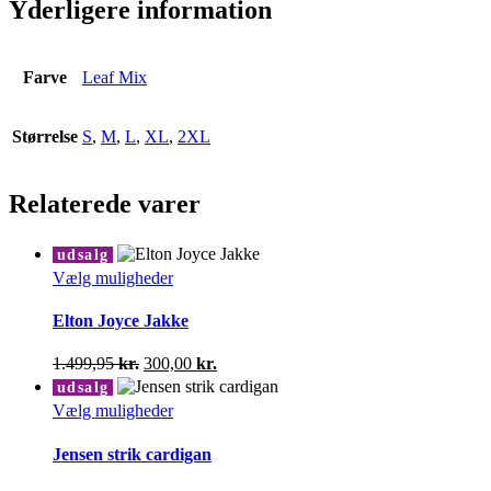
Yderligere information
Farve
Leaf Mix
Størrelse
S
,
M
,
L
,
XL
,
2XL
Relaterede varer
udsalg
Dette
Vælg muligheder
vare
har
Elton Joyce Jakke
flere
varianter.
Den
Den
1.499,95
kr.
300,00
kr.
Mulighederne
oprindelige
aktuelle
udsalg
kan
pris
pris
Dette
Vælg muligheder
vælges
var:
er:
vare
på
1.499,95 kr..
300,00 kr..
har
Jensen strik cardigan
varesiden
flere
varianter.