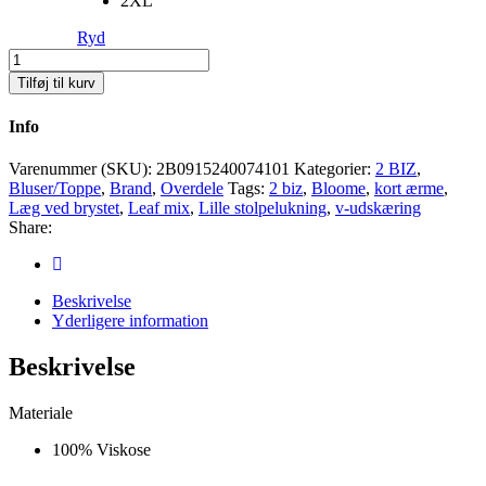
2XL
Ryd
2Biz
Leaf
Tilføj til kurv
Mix
Bloome
Info
Bluse
Antal
Varenummer (SKU):
2B0915240074101
Kategorier:
2 BIZ
,
Bluser/Toppe
,
Brand
,
Overdele
Tags:
2 biz
,
Bloome
,
kort ærme
,
Læg ved brystet
,
Leaf mix
,
Lille stolpelukning
,
v-udskæring
Share:
Beskrivelse
Yderligere information
Beskrivelse
Materiale
100% Viskose