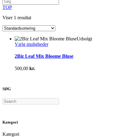
TOP
Viser 1 resultat
Udsolgt
Dette
Vælg muligheder
vare
har
2Biz Leaf Mix Bloome Bluse
flere
varianter.
500,00
kr.
Mulighederne
kan
vælges
på
SØG
varesiden
Search
Kategori
Kategori