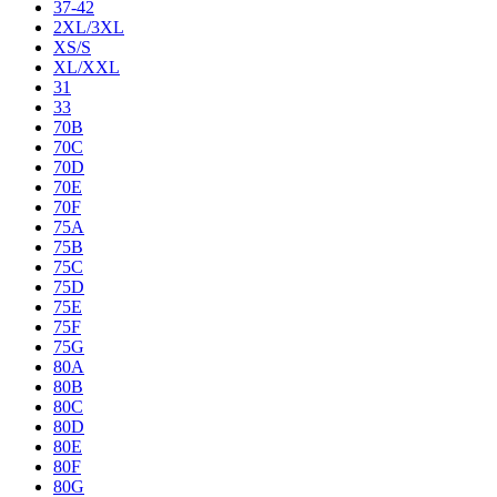
37-42
2XL/3XL
XS/S
XL/XXL
31
33
70B
70C
70D
70E
70F
75A
75B
75C
75D
75E
75F
75G
80A
80B
80C
80D
80E
80F
80G