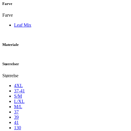
Farve
Farve
Leaf Mix
Materiale
Størrelser
Størrelse
4XL
37-41
S/M
L/XL
M/L
37
39
41
130