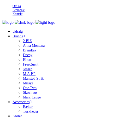
Om os
Personale
Kontakt
Udsalg
Brands
2 BIZ
Anna Montana
Brandtex
Decoy
Elton
FreeQuent
Jensen
M.A.P.P
Mansted Strik
Missya
One Two
Skovhuus
Marc Lauge
Accessories
Bælter
Tørklæder
Kjoler