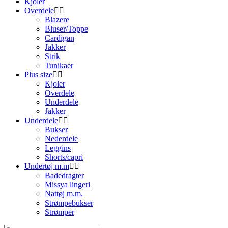
Kjoler
Overdele
Blazere
Bluser/Toppe
Cardigan
Jakker
Strik
Tunikaer
Plus size
Kjoler
Overdele
Underdele
Jakker
Underdele
Bukser
Nederdele
Leggins
Shorts/capri
Undertøj m.m
Badedragter
Missya lingeri
Nattøj m.m.
Strømpebukser
Strømper