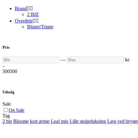
Brand


2 BIZ
Overdele


Bluser/Toppe
Pris
Min
Max
—
kr.
–
500
500
Udsalg
Sale
On Sale
Tag
2 biz
Bloome
kort ærme
Leaf mix
Lille stolpelukning
Læg ved bryste