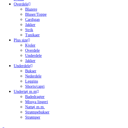
Overdele
Blazere
Bluser/Toppe
Cardigan
Jakker
Strik
Tunikaer
Plus size
Kjoler
Overdele
Underdele
Jakker
Underdele
Bukser
Nederdele
Leggins
Shorts/capri
Undertøj m.m
Badedragter
Missya lingeri
Nattøj m.m.
Strømpebukser
Strømper