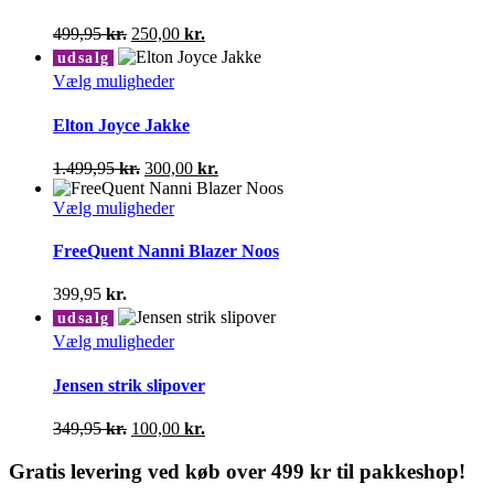
flere
varianter.
Den
Den
499,95
kr.
250,00
kr.
Mulighederne
oprindelige
aktuelle
udsalg
kan
pris
pris
Dette
Vælg muligheder
vælges
var:
er:
vare
på
499,95 kr..
250,00 kr..
har
Elton Joyce Jakke
varesiden
flere
varianter.
Den
Den
1.499,95
kr.
300,00
kr.
Mulighederne
oprindelige
aktuelle
kan
pris
Dette
pris
Vælg muligheder
vælges
var:
vare
er:
på
1.499,95 kr..
har
300,00 kr..
FreeQuent Nanni Blazer Noos
varesiden
flere
varianter.
399,95
kr.
Mulighederne
udsalg
kan
Dette
Vælg muligheder
vælges
vare
på
har
Jensen strik slipover
varesiden
flere
varianter.
Den
Den
349,95
kr.
100,00
kr.
Mulighederne
oprindelige
aktuelle
kan
pris
pris
Gratis levering ved køb over 499 kr til pakkeshop!
vælges
var:
er: