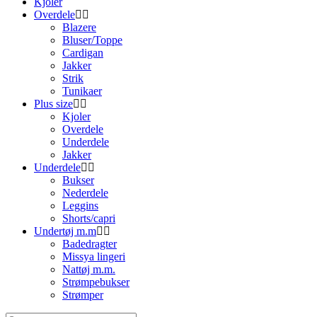
Kjoler
Overdele
Blazere
Bluser/Toppe
Cardigan
Jakker
Strik
Tunikaer
Plus size
Kjoler
Overdele
Underdele
Jakker
Underdele
Bukser
Nederdele
Leggins
Shorts/capri
Undertøj m.m
Badedragter
Missya lingeri
Nattøj m.m.
Strømpebukser
Strømper