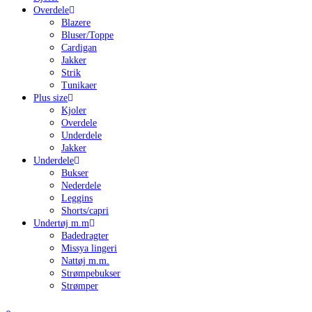
Overdele
Blazere
Bluser/Toppe
Cardigan
Jakker
Strik
Tunikaer
Plus size
Kjoler
Overdele
Underdele
Jakker
Underdele
Bukser
Nederdele
Leggins
Shorts/capri
Undertøj m.m
Badedragter
Missya lingeri
Nattøj m.m.
Strømpebukser
Strømper