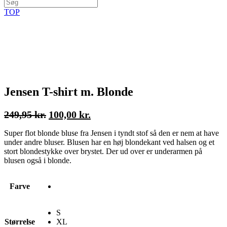
TOP
Jensen T-shirt m. Blonde
Den
Den
249,95
kr.
100,00
kr.
oprindelige
aktuelle
Super flot blonde bluse fra Jensen i tyndt stof så den er nem at have
pris
pris
under andre bluser. Blusen har en høj blondekant ved halsen og et
var:
er:
stort blondestykke over brystet. Der ud over er underarmen på
249,95 kr..
100,00 kr..
blusen også i blonde.
Farve
S
Størrelse
XL