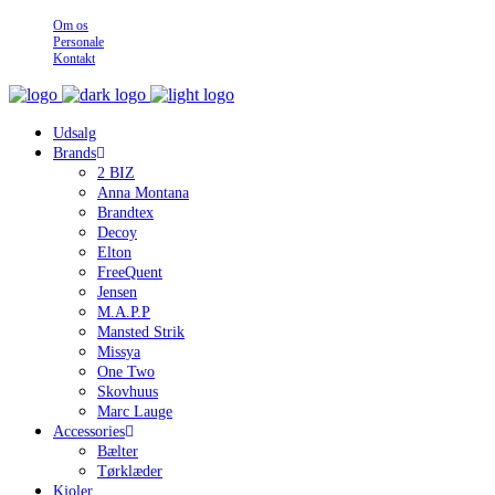
Om os
Personale
Kontakt
Udsalg
Brands
2 BIZ
Anna Montana
Brandtex
Decoy
Elton
FreeQuent
Jensen
M.A.P.P
Mansted Strik
Missya
One Two
Skovhuus
Marc Lauge
Accessories
Bælter
Tørklæder
Kjoler