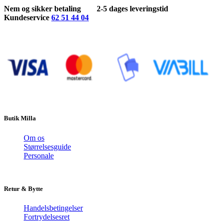
på
349,95 kr..
100,00 kr..
Nem og sikker betaling
2-5 dages leveringstid
varesiden
Kundeservice
62 51 44 04
Butik Milla
Om os
Størrelsesguide
Personale
Retur & Bytte
Handelsbetingelser
Fortrydelsesret