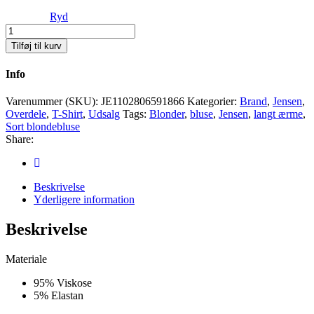
Ryd
Jensen
T-
Tilføj til kurv
shirt
m.
Info
Blonde
Antal
Varenummer (SKU):
JE1102806591866
Kategorier:
Brand
,
Jensen
,
Overdele
,
T-Shirt
,
Udsalg
Tags:
Blonder
,
bluse
,
Jensen
,
langt ærme
,
Sort blondebluse
Share:
Beskrivelse
Yderligere information
Beskrivelse
Materiale
95% Viskose
5% Elastan