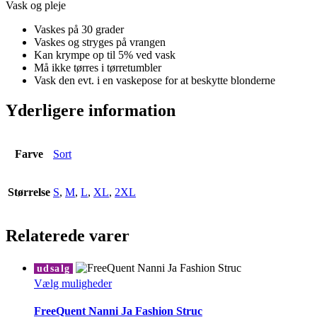
Vask og pleje
Vaskes på 30 grader
Vaskes og stryges på vrangen
Kan krympe op til 5% ved vask
Må ikke tørres i tørretumbler
Vask den evt. i en vaskepose for at beskytte blonderne
Yderligere information
Farve
Sort
Størrelse
S
,
M
,
L
,
XL
,
2XL
Relaterede varer
udsalg
Dette
Vælg muligheder
vare
har
FreeQuent Nanni Ja Fashion Struc