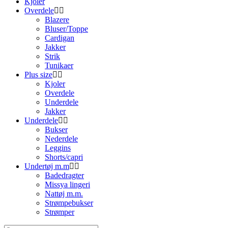
Kjoler
Overdele
Blazere
Bluser/Toppe
Cardigan
Jakker
Strik
Tunikaer
Plus size
Kjoler
Overdele
Underdele
Jakker
Underdele
Bukser
Nederdele
Leggins
Shorts/capri
Undertøj m.m
Badedragter
Missya lingeri
Nattøj m.m.
Strømpebukser
Strømper