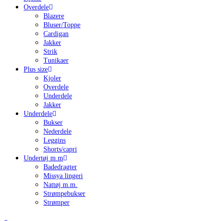
Overdele
Blazere
Bluser/Toppe
Cardigan
Jakker
Strik
Tunikaer
Plus size
Kjoler
Overdele
Underdele
Jakker
Underdele
Bukser
Nederdele
Leggins
Shorts/capri
Undertøj m.m
Badedragter
Missya lingeri
Nattøj m.m.
Strømpebukser
Strømper