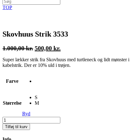
TOP
Skovhuus Strik 3533
Den
Den
1.000,00
kr.
500,00
kr.
oprindelige
aktuelle
Super lækker strik fra Skovhuus med turtleneck og lidt mønster i
pris
pris
kabelstrik. Der er 10% uld i trøjen.
var:
er:
1.000,00 kr..
500,00 kr..
Farve
S
Størrelse
M
Ryd
Skovhuus
Strik
Tilføj til kurv
3533
Antal
Info