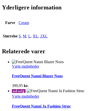
Yderligere information
Farve
Cream
Størrelse
S
,
M
,
L
,
XL
,
2XL
Relaterede varer
Dette
Vælg muligheder
vare
har
FreeQuent Nanni Blazer Noos
flere
varianter.
399,95
kr.
Mulighederne
udsalg
kan
Dette
Vælg muligheder
vælges
vare
på
har
FreeQuent Nanni Ja Fashion Struc
varesiden
flere