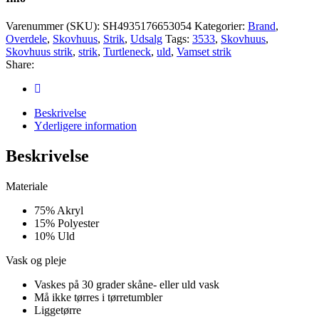
Varenummer (SKU):
SH4935176653054
Kategorier:
Brand
,
Overdele
,
Skovhuus
,
Strik
,
Udsalg
Tags:
3533
,
Skovhuus
,
Skovhuus strik
,
strik
,
Turtleneck
,
uld
,
Vamset strik
Share:
Beskrivelse
Yderligere information
Beskrivelse
Materiale
75% Akryl
15% Polyester
10% Uld
Vask og pleje
Vaskes på 30 grader skåne- eller uld vask
Må ikke tørres i tørretumbler
Liggetørre