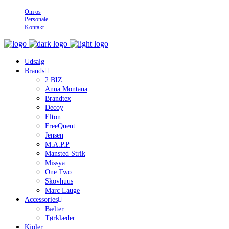
Om os
Personale
Kontakt
Udsalg
Brands
2 BIZ
Anna Montana
Brandtex
Decoy
Elton
FreeQuent
Jensen
M.A.P.P
Mansted Strik
Missya
One Two
Skovhuus
Marc Lauge
Accessories
Bælter
Tørklæder
Kjoler