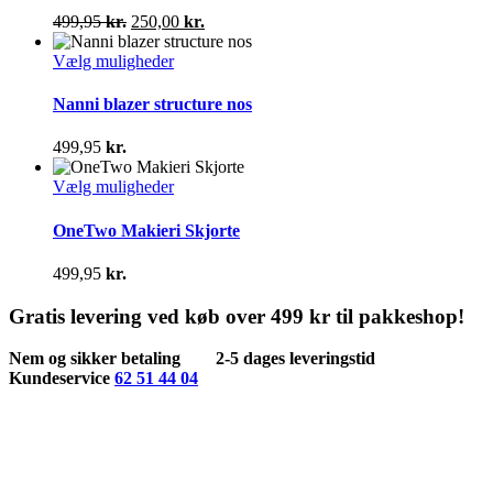
varianter.
Den
Den
499,95
kr.
250,00
kr.
Mulighederne
oprindelige
aktuelle
kan
pris
Dette
pris
Vælg muligheder
vælges
var:
vare
er:
på
499,95 kr..
har
250,00 kr..
Nanni blazer structure nos
varesiden
flere
varianter.
499,95
kr.
Mulighederne
kan
Dette
Vælg muligheder
vælges
vare
på
har
OneTwo Makieri Skjorte
varesiden
flere
varianter.
499,95
kr.
Mulighederne
kan
Gratis levering ved køb over 499 kr til pakkeshop!
vælges
på
Nem og sikker betaling
2-5 dages leveringstid
varesiden
Kundeservice
62 51 44 04