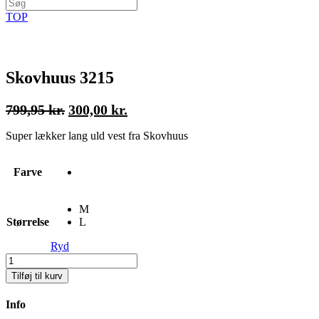
TOP
Skovhuus 3215
Den
Den
799,95
kr.
300,00
kr.
oprindelige
aktuelle
Super lækker lang uld vest fra Skovhuus
pris
pris
var:
er:
Farve
799,95 kr..
300,00 kr..
M
Størrelse
L
Ryd
Skovhuus
3215
Tilføj til kurv
Antal
Info