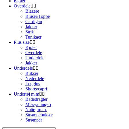
Kjoler
Overdele
Blazere
Bluser/Toppe
Cardigan
Jakker
Strik
Tunikaer
Plus size
Kjoler
Overdele
Underdele
Jakker
Underdele
Bukser
Nederdele
Leggins
Shorts/capri
Undertøj m.m
Badedragter
Missya lingeri
Nattøj m.m.
Strømpebukser
Strømper