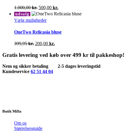
flere
varianter.
Den
Den
1.000,00
kr.
500,00
kr.
Mulighederne
oprindelige
aktuelle
udsalg
kan
pris
pris
Dette
Vælg muligheder
vælges
var:
er:
vare
på
1.000,00 kr..
500,00 kr..
har
OneTwo Relicasia bluse
varesiden
flere
varianter.
Den
Den
399,95
kr.
200,00
kr.
Mulighederne
oprindelige
aktuelle
kan
pris
pris
Gratis levering ved køb over 499 kr til pakkeshop!
vælges
var:
er:
på
399,95 kr..
200,00 kr..
Nem og sikker betaling
2-5 dages leveringstid
varesiden
Kundeservice
62 51 44 04
Butik Milla
Om os
Størrelsesguide