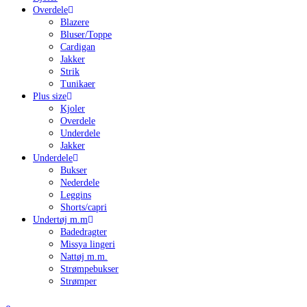
Overdele
Blazere
Bluser/Toppe
Cardigan
Jakker
Strik
Tunikaer
Plus size
Kjoler
Overdele
Underdele
Jakker
Underdele
Bukser
Nederdele
Leggins
Shorts/capri
Undertøj m.m
Badedragter
Missya lingeri
Nattøj m.m.
Strømpebukser
Strømper