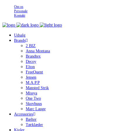
Om os
Personale
Kontakt
Udsalg
Brands
2 BIZ
Anna Montana
Brandtex
Decoy
Elton
FreeQuent
Jensen
M.A.P.P
Mansted Strik
Missya
One Two
Skovhuus
Marc Lauge
Accessories
Bælter
Tørklæder
Kjoler