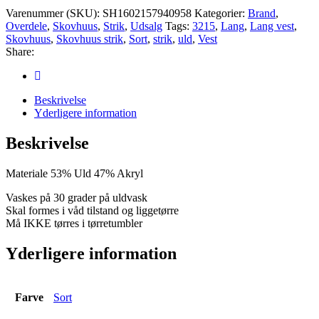
Varenummer (SKU):
SH1602157940958
Kategorier:
Brand
,
Overdele
,
Skovhuus
,
Strik
,
Udsalg
Tags:
3215
,
Lang
,
Lang vest
,
Skovhuus
,
Skovhuus strik
,
Sort
,
strik
,
uld
,
Vest
Share:
Beskrivelse
Yderligere information
Beskrivelse
Materiale 53% Uld 47% Akryl
Vaskes på 30 grader på uldvask
Skal formes i våd tilstand og liggetørre
Må IKKE tørres i tørretumbler
Yderligere information
Farve
Sort