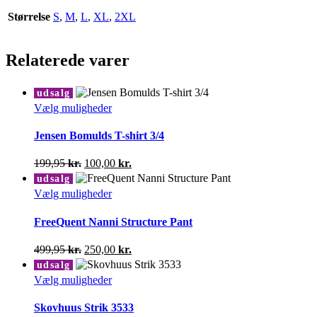
Størrelse
S
,
M
,
L
,
XL
,
2XL
Relaterede varer
udsalg
Dette
Vælg muligheder
vare
har
Jensen Bomulds T-shirt 3/4
flere
varianter.
Den
Den
199,95
kr.
100,00
kr.
Mulighederne
oprindelige
aktuelle
udsalg
kan
pris
pris
Dette
Vælg muligheder
vælges
var:
er:
vare
på
199,95 kr..
100,00 kr..
har
FreeQuent Nanni Structure Pant
varesiden
flere
varianter.
Den
Den
499,95
kr.
250,00
kr.
Mulighederne
oprindelige
aktuelle
udsalg
kan
pris
pris
Dette
Vælg muligheder
vælges
var:
er:
vare
på
499,95 kr..
250,00 kr..
har
Skovhuus Strik 3533
varesiden