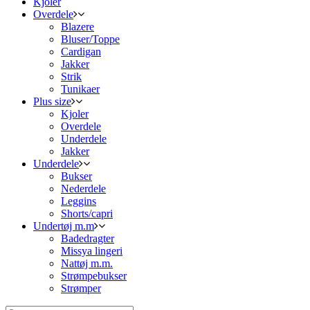
Kjoler
Overdele
Blazere
Bluser/Toppe
Cardigan
Jakker
Strik
Tunikaer
Plus size
Kjoler
Overdele
Underdele
Jakker
Underdele
Bukser
Nederdele
Leggins
Shorts/capri
Undertøj m.m
Badedragter
Missya lingeri
Nattøj m.m.
Strømpebukser
Strømper