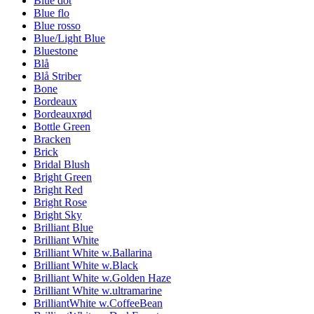
Blue dot
Blue flo
Blue rosso
Blue/Light Blue
Bluestone
Blå
Blå Striber
Bone
Bordeaux
Bordeauxrød
Bottle Green
Bracken
Brick
Bridal Blush
Bright Green
Bright Red
Bright Rose
Bright Sky
Brilliant Blue
Brilliant White
Brilliant White w.Ballarina
Brilliant White w.Black
Brilliant White w.Golden Haze
Brilliant White w.ultramarine
BrilliantWhite w.CoffeeBean