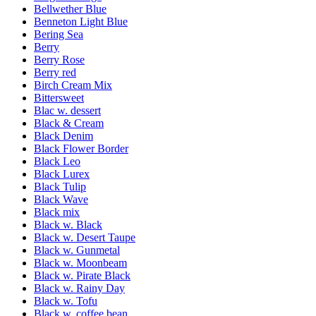
Bellwether Blue
Benneton Light Blue
Bering Sea
Berry
Berry Rose
Berry red
Birch Cream Mix
Bittersweet
Blac w. dessert
Black & Cream
Black Denim
Black Flower Border
Black Leo
Black Lurex
Black Tulip
Black Wave
Black mix
Black w. Black
Black w. Desert Taupe
Black w. Gunmetal
Black w. Moonbeam
Black w. Pirate Black
Black w. Rainy Day
Black w. Tofu
Black w. coffee bean