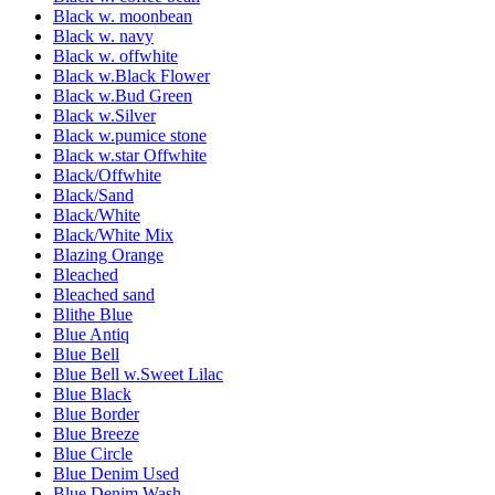
Black w. moonbean
Black w. navy
Black w. offwhite
Black w.Black Flower
Black w.Bud Green
Black w.Silver
Black w.pumice stone
Black w.star Offwhite
Black/Offwhite
Black/Sand
Black/White
Black/White Mix
Blazing Orange
Bleached
Bleached sand
Blithe Blue
Blue Antiq
Blue Bell
Blue Bell w.Sweet Lilac
Blue Black
Blue Border
Blue Breeze
Blue Circle
Blue Denim Used
Blue Denim Wash