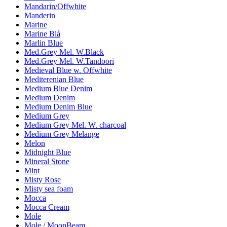
Mandarin/Offwhite
Manderin
Marine
Marine Blå
Marlin Blue
Med.Grey Mel. W.Black
Med.Grey Mel. W.Tandoori
Medieval Blue w. Offwhite
Mediterenian Blue
Medium Blue Denim
Medium Denim
Medium Denim Blue
Medium Grey
Medium Grey Mel. W. charcoal
Medium Grey Melange
Melon
Midnight Blue
Mineral Stone
Mint
Misty Rose
Misty sea foam
Mocca
Mocca Cream
Mole
Mole / MoonBeam