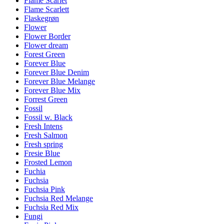
Flame Scarlet
Flame Scarlett
Flaskegrøn
Flower
Flower Border
Flower dream
Forest Green
Forever Blue
Forever Blue Denim
Forever Blue Melange
Forever Blue Mix
Forrest Green
Fossil
Fossil w. Black
Fresh Intens
Fresh Salmon
Fresh spring
Fresie Blue
Frosted Lemon
Fuchia
Fuchsia
Fuchsia Pink
Fuchsia Red Melange
Fuchsia Red Mix
Fungi