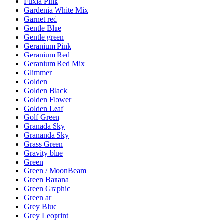
Fuxia Pink
Gardenia White Mix
Garnet red
Gentle Blue
Gentle green
Geranium Pink
Geranium Red
Geranium Red Mix
Glimmer
Golden
Golden Black
Golden Flower
Golden Leaf
Golf Green
Granada Sky
Grananda Sky
Grass Green
Gravity blue
Green
Green / MoonBeam
Green Banana
Green Graphic
Green ar
Grey Blue
Grey Leoprint