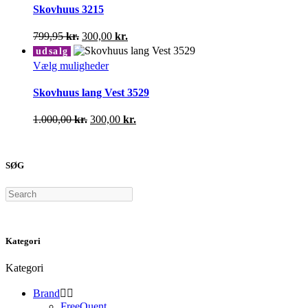
har
Skovhuus 3215
varesiden
flere
varianter.
Den
Den
799,95
kr.
300,00
kr.
Mulighederne
oprindelige
aktuelle
udsalg
kan
pris
pris
Dette
Vælg muligheder
vælges
var:
er:
vare
på
799,95 kr..
300,00 kr..
har
Skovhuus lang Vest 3529
varesiden
flere
varianter.
Den
Den
1.000,00
kr.
300,00
kr.
Mulighederne
oprindelige
aktuelle
kan
pris
pris
vælges
var:
er:
på
SØG
1.000,00 kr..
300,00 kr..
varesiden
Search
Kategori
Kategori
Brand


FreeQuent