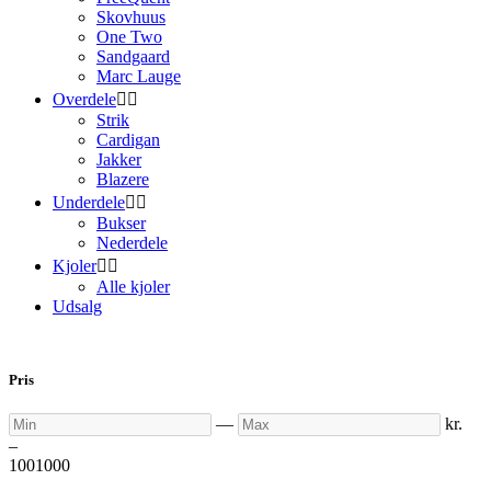
Skovhuus
One Two
Sandgaard
Marc Lauge
Overdele


Strik
Cardigan
Jakker
Blazere
Underdele


Bukser
Nederdele
Kjoler


Alle kjoler
Udsalg
Pris
Min
Max
—
kr.
–
100
1000