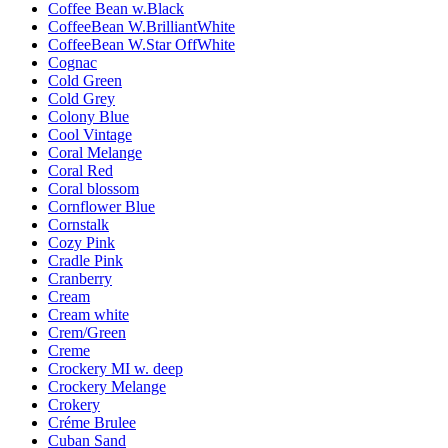
Coffee Bean w.Black
CoffeeBean W.BrilliantWhite
CoffeeBean W.Star OffWhite
Cognac
Cold Green
Cold Grey
Colony Blue
Cool Vintage
Coral Melange
Coral Red
Coral blossom
Cornflower Blue
Cornstalk
Cozy Pink
Cradle Pink
Cranberry
Cream
Cream white
Crem/Green
Creme
Crockery MI w. deep
Crockery Melange
Crokery
Créme Brulee
Cuban Sand