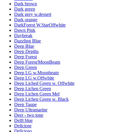
Dark brown
Dark green
Dark grey w.dessert
Dark orange
DarkForest W.StarOffwhite
Dawn Pink
Daybreak
Dazzling Blue
Deep Blue
Deep Depths
Deep Forest
Deep Forest/MoonBeam
Deep Green
Deep LG w.Moonbeam
Deep LG w.Offwhite
Deep Liched Green w. Offwhite
Deep Lichen Green
Deep Lichen Green Mel
Deep Lichen Green w. Black
Deep Taupe
Deep Ultramarine
Deer - two tone
Delft blue
Deliciose
Delicioso