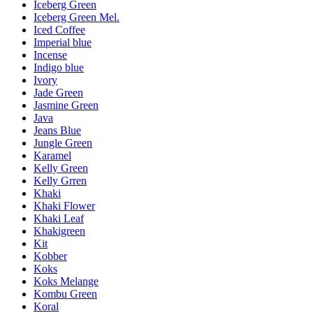
Iceberg Green
Iceberg Green Mel.
Iced Coffee
Imperial blue
Incense
Indigo blue
Ivory
Jade Green
Jasmine Green
Java
Jeans Blue
Jungle Green
Karamel
Kelly Green
Kelly Grren
Khaki
Khaki Flower
Khaki Leaf
Khakigreen
Kit
Kobber
Koks
Koks Melange
Kombu Green
Koral