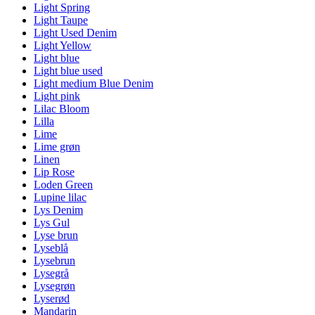
Light Spring
Light Taupe
Light Used Denim
Light Yellow
Light blue
Light blue used
Light medium Blue Denim
Light pink
Lilac Bloom
Lilla
Lime
Lime grøn
Linen
Lip Rose
Loden Green
Lupine lilac
Lys Denim
Lys Gul
Lyse brun
Lyseblå
Lysebrun
Lysegrå
Lysegrøn
Lyserød
Mandarin