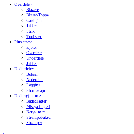
Overdele
Blazere
Bluser/Toppe
Cardigan
Jakker
Strik
Tunikaer
Plus size
Kjoler
Overdele
Underdele
Jakker
Underdele
Bukser
Nederdele
Leggins
Shorts/capri
Undertøj m.m
Badedragter
Missya lingeri
Nattøj m.m.
Strømpebukser
Strømper