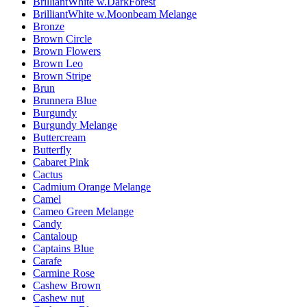
BrilliantWhite w.DarkForest
BrilliantWhite w.Moonbeam Melange
Bronze
Brown Circle
Brown Flowers
Brown Leo
Brown Stripe
Brun
Brunnera Blue
Burgundy
Burgundy Melange
Buttercream
Butterfly
Cabaret Pink
Cactus
Cadmium Orange Melange
Camel
Cameo Green Melange
Candy
Cantaloup
Captains Blue
Carafe
Carmine Rose
Cashew Brown
Cashew nut