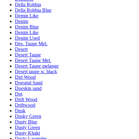
Della Robbia
Della Robbia Blue
Demin Like
Denim
Denim Blue
Denim Like
Denim Used
Des. Taupe Mel.
Desert
Desert Taupe
Desert Taupe Mel.
Desert Taupe melange
Desert taupe w. black
Dirt Wood
Doesind Sand
Doeskin sand
Dot
Drift Wood
Driftwood
Dusk
Dusky Green
Dusty Blue
Dusty Green
Dusty Khaki
Dusty Lavender