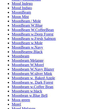
Mood Indego
Mood Indigo
MoomBeam
Moon Mist
MoonBeam / Mole
MoonBeam W.Blue
MoonBeam W.CoffeeBean
MoonBeam w.Deep Forest
MoonBeam w.Fresh Salmon
MoonBeam w.Mole
MoonBeam w.Navy
MoonBeamw.Black
Moonbeam
Moonbeam Melange
Moonbeam W.Morel
Moonbeam W.Navy Blazer
Moonbeam W.silver Mink
Moonbeam w. Baked Apple
Moonbeam w. Dark Forest
Moonbeam w.Coffee Bean
Moonbeam w.black
Moonbean w.Blue Bell
Moos green
Morel
Morel Melange