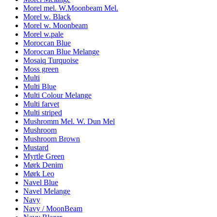
Morel mel. W.Moonbeam Mel.
Morel w. Black
Morel w. Moonbeam
Morel w.pale
Moroccan Blue
Moroccan Blue Melange
Mosaiq Turquoise
Moss green
Multi
Multi Blue
Multi Colour Melange
Multi farvet
Multi striped
Mushromm Mel. W. Dun Mel
Mushroom
Mushroom Brown
Mustard
Myrtle Green
Mørk Denim
Mørk Leo
Navel Blue
Navel Melange
Navy
Navy / MoonBeam