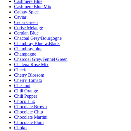
Cashmere Blue
Cashmere Blue Mix
Cathay Spice
Caviar
Cedar Green
Cerise Melange
Cerulan Blue
Chacoal Grey/Bourgogne
Chambray Blue w.Black
Chambray blue
Champagne
Charcoal Grey/Fennel Green
Chateua Rose Mix
Check
Cherry Blossom
Cherry Tomato
Chestnut
Chili Orange
Chili Pepper
Choco Lux
Chocolate Brown
Chocolate Chip
Chocolate Martini
Chocolate Plum
Choko