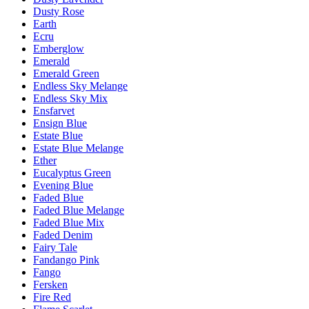
Dusty Rose
Earth
Ecru
Emberglow
Emerald
Emerald Green
Endless Sky Melange
Endless Sky Mix
Ensfarvet
Ensign Blue
Estate Blue
Estate Blue Melange
Ether
Eucalyptus Green
Evening Blue
Faded Blue
Faded Blue Melange
Faded Blue Mix
Faded Denim
Fairy Tale
Fandango Pink
Fango
Fersken
Fire Red