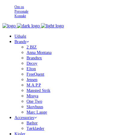
Om os
Personale
Kontakt
Udsalg
Brands
2 BIZ
Anna Montana
Brandtex
Decoy
Elton
FreeQuent
Jensen
M.A.P.P
Mansted Strik
Missya
One Two
Skovhuus
Marc Lauge
Accessories
Bælter
Tørklæder
Kjoler