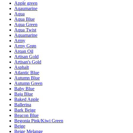
Apple green
Aqaumarine
Aqua
Aqua Blue
Aqua Green
Aqua Twist
Aquamarine
Army
Army Grøn
Arqan Oil
Artisan Gold
Artisan's Gold
Asphalt
Atlantic Blue
Autumn Blue
Autumn Green
Baby Blue
Baja Blue
Baked Apple
Ballerina
Bark Beige
Beacon Blue
Begonia Pink/Kiwi Green
Beige
Beige Melange