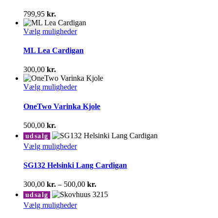
flere
varianter.
799,95
kr.
Mulighederne
kan
Dette
Vælg muligheder
vælges
vare
på
har
ML Lea Cardigan
varesiden
flere
varianter.
300,00
kr.
Mulighederne
kan
Dette
Vælg muligheder
vælges
vare
på
har
OneTwo Varinka Kjole
varesiden
flere
varianter.
500,00
kr.
Mulighederne
udsalg
kan
Dette
Vælg muligheder
vælges
vare
på
har
SG132 Helsinki Lang Cardigan
varesiden
flere
varianter.
Prisinterval:
300,00
kr.
–
500,00
kr.
Mulighederne
300,00 kr.
udsalg
kan
til
Dette
Vælg muligheder
vælges
500,00 kr.
vare
på