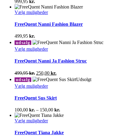
999,95
kr.
Mulighederne
kan
Dette
Vælg muligheder
vælges
vare
på
har
FreeQuent Nanni Fashion Blazer
varesiden
flere
varianter.
499,95
kr.
Mulighederne
udsalg
kan
Dette
Vælg muligheder
vælges
vare
på
har
FreeQuent Nanni Ja Fashion Struc
varesiden
flere
varianter.
Den
Den
499,95
kr.
250,00
kr.
Mulighederne
oprindelige
aktuelle
Udsolgt
udsalg
kan
pris
pris
Dette
Vælg muligheder
vælges
var:
er:
vare
på
499,95 kr..
250,00 kr..
har
FreeQuent Sus Skirt
varesiden
flere
varianter.
Prisinterval:
100,00
kr.
–
150,00
kr.
Mulighederne
100,00 kr.
kan
Dette
til
Vælg muligheder
vælges
vare
150,00 kr.
på
har
FreeQuent Tiana Jakke
varesiden