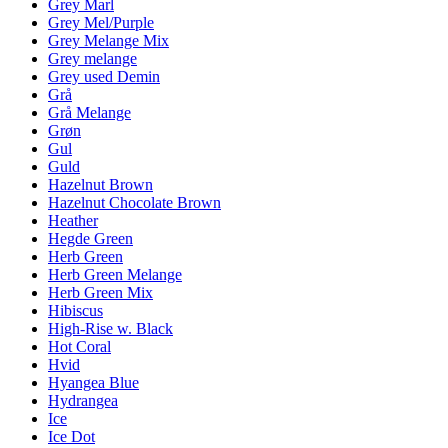
Grey Marl
Grey Mel/Purple
Grey Melange Mix
Grey melange
Grey used Demin
Grå
Grå Melange
Grøn
Gul
Guld
Hazelnut Brown
Hazelnut Chocolate Brown
Heather
Hegde Green
Herb Green
Herb Green Melange
Herb Green Mix
Hibiscus
High-Rise w. Black
Hot Coral
Hvid
Hyangea Blue
Hydrangea
Ice
Ice Dot