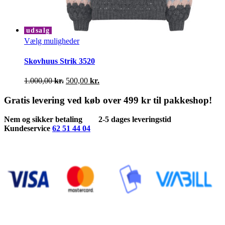
udsalg
Dette
Vælg muligheder
vare
har
Skovhuus Strik 3520
flere
varianter.
Den
Den
1.000,00
kr.
500,00
kr.
Mulighederne
oprindelige
aktuelle
kan
pris
pris
Gratis levering ved køb over 499 kr til pakkeshop!
vælges
var:
er:
på
1.000,00 kr..
500,00 kr..
Nem og sikker betaling
2-5 dages leveringstid
varesiden
Kundeservice
62 51 44 04