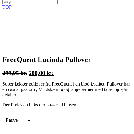
TOP
FreeQuent Lucinda Pullover
Den
Den
299,95
kr.
200,00
kr.
oprindelige
aktuelle
Super lækker pullover fra FreeQuent i en blød kvalitet. Pullover har
pris
pris
en casual pasform, V-udskæring og lange ærmer med tape- og søm
var:
er:
detaljer.
299,95 kr..
200,00 kr..
Der findes en buks der passer til blusen.
Farve