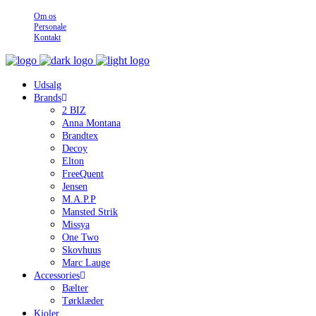
Om os
Personale
Kontakt
Udsalg
Brands
2 BIZ
Anna Montana
Brandtex
Decoy
Elton
FreeQuent
Jensen
M.A.P.P
Mansted Strik
Missya
One Two
Skovhuus
Marc Lauge
Accessories
Bælter
Tørklæder
Kjoler