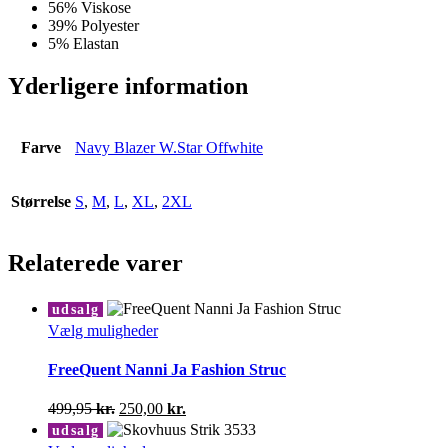
56% Viskose
39% Polyester
5% Elastan
Yderligere information
Farve
Navy Blazer W.Star Offwhite
Størrelse
S
,
M
,
L
,
XL
,
2XL
Relaterede varer
udsalg
Dette
Vælg muligheder
vare
har
FreeQuent Nanni Ja Fashion Struc
flere
varianter.
Den
Den
499,95
kr.
250,00
kr.
Mulighederne
oprindelige
aktuelle
udsalg
kan
pris
pris