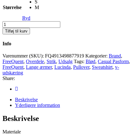
S
Størrelse
M
Ryd
FreeQuent
Lucinda
Tilføj til kurv
Pullover
Antal
Info
Varenummer (SKU):
FQ4913498877919
Kategorier:
Brand
,
FreeQuent
,
Overdele
,
Strik
,
Udsalg
Tags:
Blød
,
Casual Pasform
,
FreeQuent
,
Lange ærmer
,
Lucinda
,
Pullover
,
Sweatshirt
,
v-
udskæring
Share:
Beskrivelse
Yderligere information
Beskrivelse
Materiale