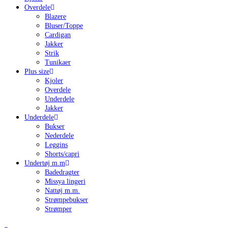
Overdele
Blazere
Bluser/Toppe
Cardigan
Jakker
Strik
Tunikaer
Plus size
Kjoler
Overdele
Underdele
Jakker
Underdele
Bukser
Nederdele
Leggins
Shorts/capri
Undertøj m.m
Badedragter
Missya lingeri
Nattøj m.m.
Strømpebukser
Strømper