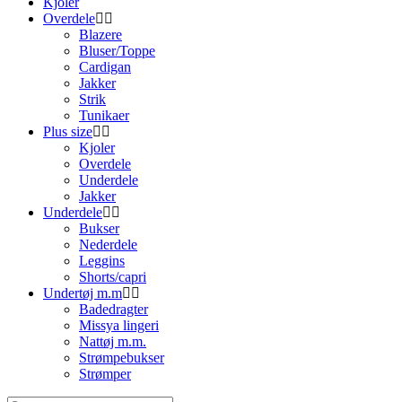
Kjoler
Overdele
Blazere
Bluser/Toppe
Cardigan
Jakker
Strik
Tunikaer
Plus size
Kjoler
Overdele
Underdele
Jakker
Underdele
Bukser
Nederdele
Leggins
Shorts/capri
Undertøj m.m
Badedragter
Missya lingeri
Nattøj m.m.
Strømpebukser
Strømper