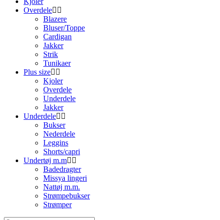
Kjoler
Overdele
Blazere
Bluser/Toppe
Cardigan
Jakker
Strik
Tunikaer
Plus size
Kjoler
Overdele
Underdele
Jakker
Underdele
Bukser
Nederdele
Leggins
Shorts/capri
Undertøj m.m
Badedragter
Missya lingeri
Nattøj m.m.
Strømpebukser
Strømper