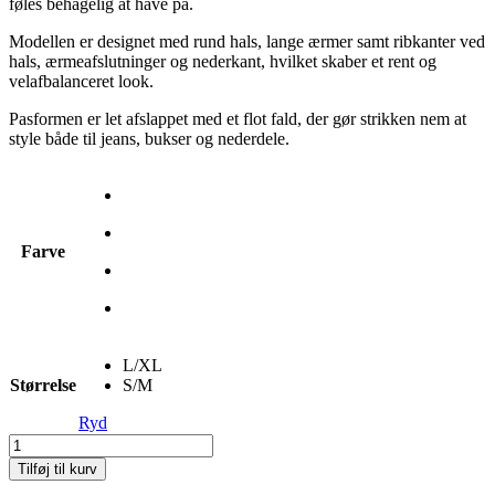
føles behagelig at have på.
Modellen er designet med rund hals, lange ærmer samt ribkanter ved
hals, ærmeafslutninger og nederkant, hvilket skaber et rent og
velafbalanceret look.
Pasformen er let afslappet med et flot fald, der gør strikken nem at
style både til jeans, bukser og nederdele.
Farve
L/XL
Størrelse
S/M
Ryd
OneTwo
Begitta
Tilføj til kurv
Strik