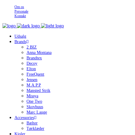
Om os
Personale
Kontakt
Udsalg
Brands
2 BIZ
Anna Montana
Brandtex
Decoy
Elton
FreeQuent
Jensen
M.A.P.P
Mansted Strik
Missya
One Two
Skovhuus
Marc Lauge
Accessories
Bælter
Tørklæder
Kjoler