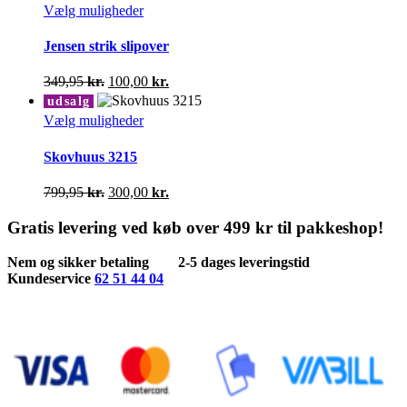
pris
pris
Dette
Vælg muligheder
vælges
var:
er:
vare
på
399,95 kr..
100,00 kr..
har
Jensen strik slipover
varesiden
flere
varianter.
Den
Den
349,95
kr.
100,00
kr.
Mulighederne
oprindelige
aktuelle
udsalg
kan
pris
pris
Dette
Vælg muligheder
vælges
var:
er:
vare
på
349,95 kr..
100,00 kr..
har
Skovhuus 3215
varesiden
flere
varianter.
Den
Den
799,95
kr.
300,00
kr.
Mulighederne
oprindelige
aktuelle
kan
pris
pris
Gratis levering ved køb over 499 kr til pakkeshop!
vælges
var:
er:
på
799,95 kr..
300,00 kr..
Nem og sikker betaling
2-5 dages leveringstid
varesiden
Kundeservice
62 51 44 04