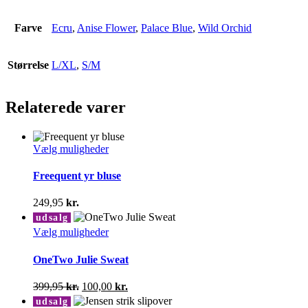
Farve
Ecru
,
Anise Flower
,
Palace Blue
,
Wild Orchid
Størrelse
L/XL
,
S/M
Relaterede varer
Dette
Vælg muligheder
vare
har
Freequent yr bluse
flere
varianter.
249,95
kr.
Mulighederne
udsalg
kan
Dette
Vælg muligheder
vælges
vare
på
har
OneTwo Julie Sweat
varesiden
flere
varianter.
Den
Den
399,95
kr.
100,00
kr.
Mulighederne
oprindelige
aktuelle
udsalg
kan