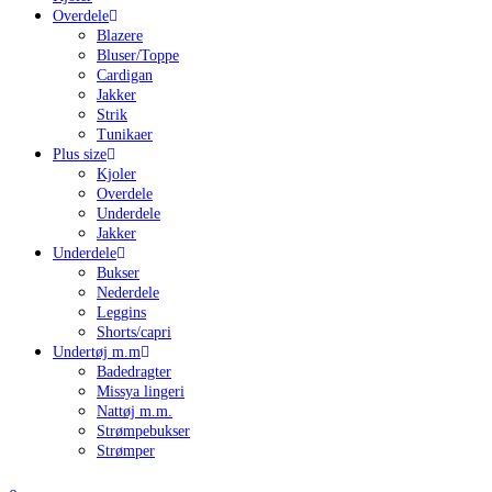
Overdele
Blazere
Bluser/Toppe
Cardigan
Jakker
Strik
Tunikaer
Plus size
Kjoler
Overdele
Underdele
Jakker
Underdele
Bukser
Nederdele
Leggins
Shorts/capri
Undertøj m.m
Badedragter
Missya lingeri
Nattøj m.m.
Strømpebukser
Strømper