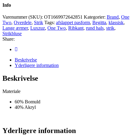
Antal
Info
Varenummer (SKU):
OT1669972642851
Kategorier:
Brand
,
One
Two
,
Overdele
,
Strik
Tags:
afslappet pasform
,
Begitta
,
klassisk
,
Lange ærmer
,
Luxzuz
,
One Two
,
Ribkant
,
rund hals
,
strik
,
Strikbluse
Share:
Beskrivelse
Yderligere information
Beskrivelse
Materiale
60% Bomuld
40% Akryl
Yderligere information