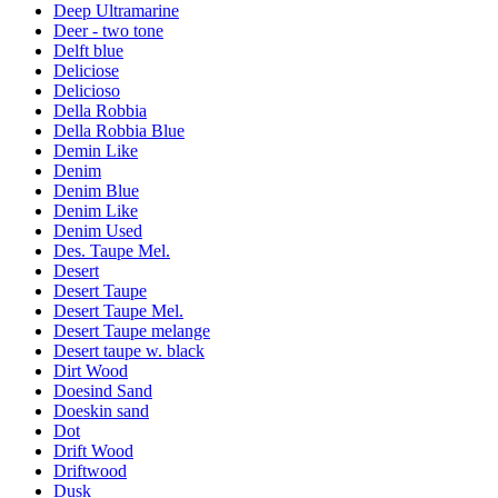
Deep Ultramarine
Deer - two tone
Delft blue
Deliciose
Delicioso
Della Robbia
Della Robbia Blue
Demin Like
Denim
Denim Blue
Denim Like
Denim Used
Des. Taupe Mel.
Desert
Desert Taupe
Desert Taupe Mel.
Desert Taupe melange
Desert taupe w. black
Dirt Wood
Doesind Sand
Doeskin sand
Dot
Drift Wood
Driftwood
Dusk