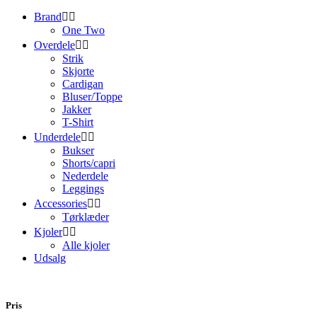
Brand


One Two
Overdele


Strik
Skjorte
Cardigan
Bluser/Toppe
Jakker
T-Shirt
Underdele


Bukser
Shorts/capri
Nederdele
Leggings
Accessories


Tørklæder
Kjoler


Alle kjoler
Udsalg
Pris