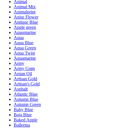
Animal
Animal Mix
Animalprint
Anise Flower
Antique Blue
Apple green
Aqaumarine
Aqua
Aqua Blue
Aqua Green
Aqua Twist
Aquamarine
Army
Army Grøn
Arqan Oil
Artisan Gold
Artisan's Gold
Asphalt
Atlantic Blue
Autumn Blue
Autumn Green
Baby Blue
Baja Blue
Baked Apple
Ballerina