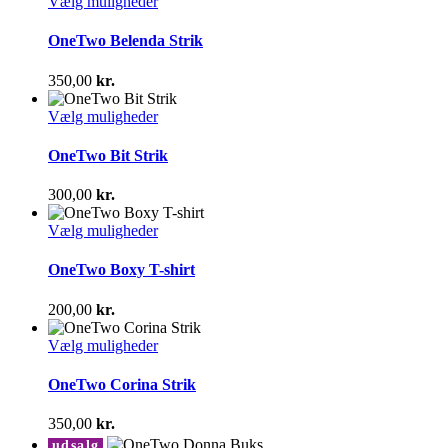
Dette
Vælg muligheder
vælges
vare
på
har
OneTwo Belenda Strik
varesiden
flere
varianter.
350,00
kr.
Mulighederne
kan
Dette
Vælg muligheder
vælges
vare
på
har
OneTwo Bit Strik
varesiden
flere
varianter.
300,00
kr.
Mulighederne
kan
Dette
Vælg muligheder
vælges
vare
på
har
OneTwo Boxy T-shirt
varesiden
flere
varianter.
200,00
kr.
Mulighederne
kan
Dette
Vælg muligheder
vælges
vare
på
har
OneTwo Corina Strik
varesiden
flere
varianter.
350,00
kr.
Mulighederne
udsalg