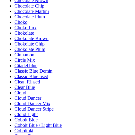
Chocolate Brown
Chocolate Chip
Chocolate Martini
Chocolate Plum
Choko
Choko Lux
Chokolate
Chokolate Brown
Chokolate Chip
Chokolate Plum
Cinnamon
Circle Mix
Citadel blue
Classic Blue Demin
Classic Blue used
Clean Rinsed
Clear Blue
Cloud
Cloud Dancer
Cloud Dancer Mix
Cloud Dancer Stripe
Cloud Light
Cobolt Blue
Cobolt Blue / Light Blue
Coboltblå