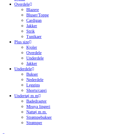
Overdele
Blazere
Bluser/Toppe
Cardigan
Jakker
Strik
Tunikaer
Plus size
Kjoler
Overdele
Underdele
Jakker
Underdele
Bukser
Nederdele
Leggins
Shorts/capri
Undertøj m.m
Badedragter
Missya lingeri
Nattøj m.m.
Strømpebukser
Strømper