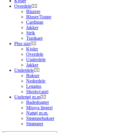
Kjoler
Overdele
Blazere
Bluser/Toppe
Cardigan
Jakker
Strik
Tunikaer
Plus size
Kjoler
Overdele
Underdele
Jakker
Underdele
Bukser
Nederdele
Leggins
Shorts/capri
Undertøj m.m
Badedragter
Missya lingeri
Nattøj m.m.
Strømpebukser
Strømper