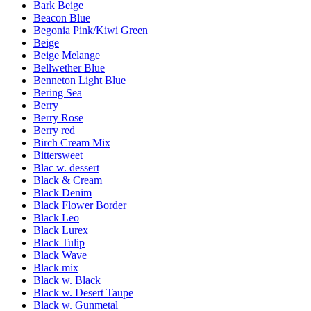
Bark Beige
Beacon Blue
Begonia Pink/Kiwi Green
Beige
Beige Melange
Bellwether Blue
Benneton Light Blue
Bering Sea
Berry
Berry Rose
Berry red
Birch Cream Mix
Bittersweet
Blac w. dessert
Black & Cream
Black Denim
Black Flower Border
Black Leo
Black Lurex
Black Tulip
Black Wave
Black mix
Black w. Black
Black w. Desert Taupe
Black w. Gunmetal