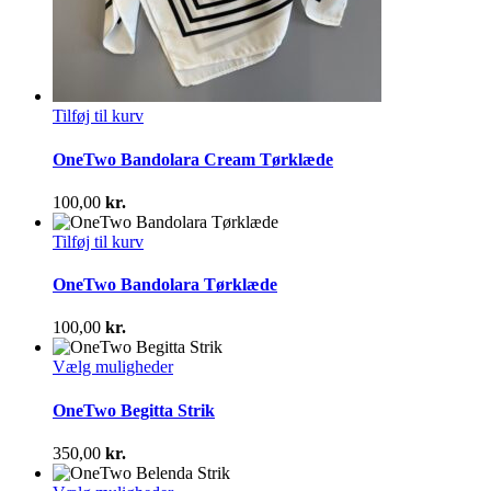
Tilføj til kurv
OneTwo Bandolara Cream Tørklæde
100,00
kr.
Tilføj til kurv
OneTwo Bandolara Tørklæde
100,00
kr.
Dette
Vælg muligheder
vare
har
OneTwo Begitta Strik
flere
varianter.
350,00
kr.
Mulighederne
kan