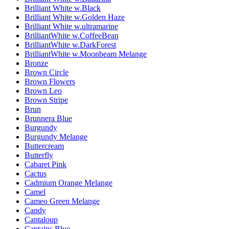
Brilliant White w.Black
Brilliant White w.Golden Haze
Brilliant White w.ultramarine
BrilliantWhite w.CoffeeBean
BrilliantWhite w.DarkForest
BrilliantWhite w.Moonbeam Melange
Bronze
Brown Circle
Brown Flowers
Brown Leo
Brown Stripe
Brun
Brunnera Blue
Burgundy
Burgundy Melange
Buttercream
Butterfly
Cabaret Pink
Cactus
Cadmium Orange Melange
Camel
Cameo Green Melange
Candy
Cantaloup
Captains Blue