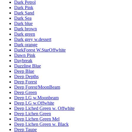
Dark Petrol
Dark Pink
Dark Sand
Dark Sea
Dark blue
Dark brown
Dark green
Dark grey w.dessert
Dark orange
DarkForest W.StarOffwhite
Dawn Pink
Daybreak
Dazzling Blue
Deep Blue
Deep Depths
Deep Forest
Deep Forest/MoonBeam
Deep Green
Deep LG w.Moonbeam
Deep LG w.Offwhite
Deep Liched Green w. Offwhite
Deep Lichen Green
Deep Lichen Green Mel
Deep Lichen Green w. Black
Deep Taupe