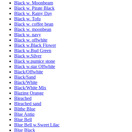
Black w. Moonbeam
Black w. Pirate Black
Black w. Rainy Day
Black w. Tofu
Black w. coffee bean
Black w. moonbean
Black w. navy
Black w. offwhite
Black w.Black Flower
Black w.Bud Green
Black w.Silver
Black w.pumice stone
Black w.star Offwhite
Black/Offwhite
Black/Sand
Black/White
Black/White Mix
Blazing Orange
Bleached
Bleached sand
Blithe Blue
Blue Antiq
Blue Bell
Blue Bell w.Sweet Lilac
Blue Black