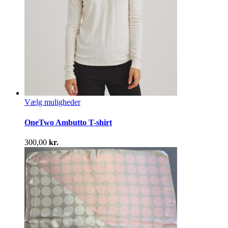
Dette
Vælg muligheder
vare
har
OneTwo Ambutto T-shirt
flere
varianter.
300,00
kr.
Mulighederne
kan
vælges
på
varesiden