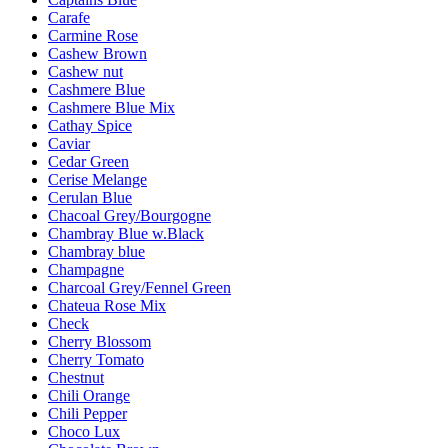
Carafe
Carmine Rose
Cashew Brown
Cashew nut
Cashmere Blue
Cashmere Blue Mix
Cathay Spice
Caviar
Cedar Green
Cerise Melange
Cerulan Blue
Chacoal Grey/Bourgogne
Chambray Blue w.Black
Chambray blue
Champagne
Charcoal Grey/Fennel Green
Chateua Rose Mix
Check
Cherry Blossom
Cherry Tomato
Chestnut
Chili Orange
Chili Pepper
Choco Lux