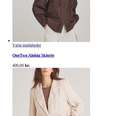
Dette
Vælg muligheder
vare
har
OneTwo Aloisia Skjorte
flere
varianter.
400,00
kr.
Mulighederne
kan
vælges
på
varesiden