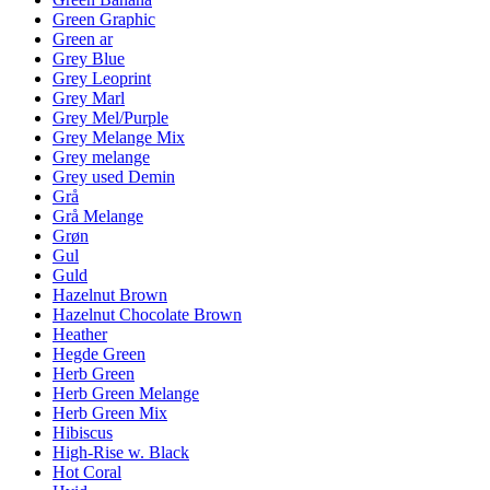
Green Graphic
Green ar
Grey Blue
Grey Leoprint
Grey Marl
Grey Mel/Purple
Grey Melange Mix
Grey melange
Grey used Demin
Grå
Grå Melange
Grøn
Gul
Guld
Hazelnut Brown
Hazelnut Chocolate Brown
Heather
Hegde Green
Herb Green
Herb Green Melange
Herb Green Mix
Hibiscus
High-Rise w. Black
Hot Coral