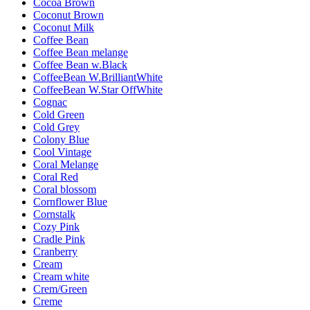
Cocoa Brown
Coconut Brown
Coconut Milk
Coffee Bean
Coffee Bean melange
Coffee Bean w.Black
CoffeeBean W.BrilliantWhite
CoffeeBean W.Star OffWhite
Cognac
Cold Green
Cold Grey
Colony Blue
Cool Vintage
Coral Melange
Coral Red
Coral blossom
Cornflower Blue
Cornstalk
Cozy Pink
Cradle Pink
Cranberry
Cream
Cream white
Crem/Green
Creme