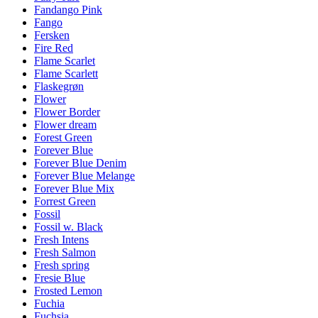
Fandango Pink
Fango
Fersken
Fire Red
Flame Scarlet
Flame Scarlett
Flaskegrøn
Flower
Flower Border
Flower dream
Forest Green
Forever Blue
Forever Blue Denim
Forever Blue Melange
Forever Blue Mix
Forrest Green
Fossil
Fossil w. Black
Fresh Intens
Fresh Salmon
Fresh spring
Fresie Blue
Frosted Lemon
Fuchia
Fuchsia