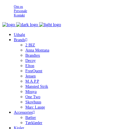
Om os
Personale
Kontakt
Udsalg
Brands
2 BIZ
Anna Montana
Brandtex
Decoy
Elton
FreeQuent
Jensen
M.A.P.P
Mansted Strik
Missya
One Two
Skovhuus
Marc Lauge
Accessories
Bælter
Tørklæder
Kjoler