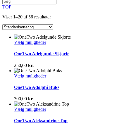
TOP
Viser 1–20 af 56 resultater
Dette
Vælg muligheder
vare
har
OneTwo Adelgunde Skjorte
flere
varianter.
250,00
kr.
Mulighederne
kan
Dette
Vælg muligheder
vælges
vare
på
har
OneTwo Adolphi Buks
varesiden
flere
varianter.
300,00
kr.
Mulighederne
kan
Dette
Vælg muligheder
vælges
vare
på
har
OneTwo Aleksandrine Top
varesiden
flere
varianter.