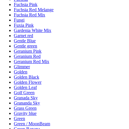
Fuchsia Pink
Fuchsia Red Melange
Fuchsia Red Mix
Fungi
Fuxia Pink
Gardenia White Mix
Garnet red
Gentle Blue
Gentle green
Geranium Pink
Geranium Red
Geranium Red Mix
Glimmer
Golden
Golden Black
Golden Flower
Golden Leaf
Golf Green
Granada Sky
Grananda Sky
Grass Green
Gravity blue
Green
Green / MoonBeam
Green Banana