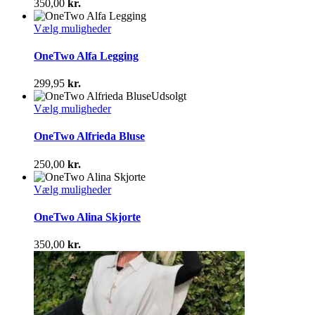
350,00
kr.
Mulighederne
kan
Dette
Vælg muligheder
vælges
vare
på
har
OneTwo Alfa Legging
varesiden
flere
varianter.
299,95
kr.
Mulighederne
Udsolgt
kan
Dette
Vælg muligheder
vælges
vare
på
har
OneTwo Alfrieda Bluse
varesiden
flere
varianter.
250,00
kr.
Mulighederne
kan
Dette
Vælg muligheder
vælges
vare
på
har
OneTwo Alina Skjorte
varesiden
flere
varianter.
350,00
kr.
Mulighederne
kan
vælges
på
varesiden