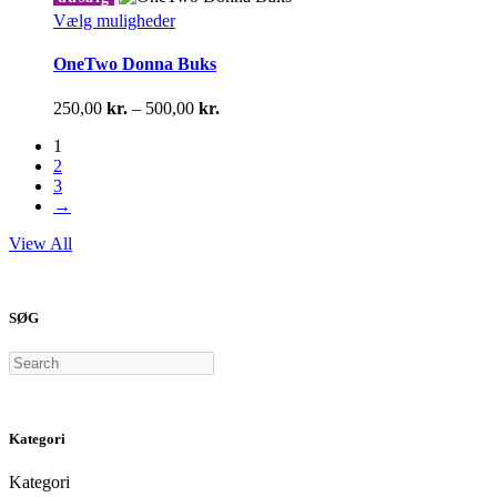
kan
Dette
Vælg muligheder
vælges
vare
på
har
OneTwo Donna Buks
varesiden
flere
varianter.
Prisinterval:
250,00
kr.
–
500,00
kr.
Mulighederne
250,00 kr.
kan
1
til
vælges
2
500,00 kr.
på
3
varesiden
→
View All
SØG
Search
Kategori
Kategori