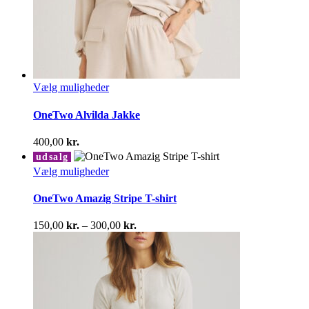
Dette
Vælg muligheder
vare
har
OneTwo Alvilda Jakke
flere
varianter.
400,00
kr.
Mulighederne
udsalg
kan
Dette
Vælg muligheder
vælges
vare
på
har
OneTwo Amazig Stripe T-shirt
varesiden
flere
varianter.
Prisinterval:
150,00
kr.
–
300,00
kr.
Mulighederne
150,00 kr.
kan
til
vælges
300,00 kr.
på
varesiden