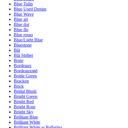
Blue Tulip
Blue Used Denim
Blue Wave
Blue art
Blue dot
Blue flo
Blue rosso
Blue/Light Blue
Bluestone
Blå
Blå Striber
Bone
Bordeaux
Bordeauxrød
Bottle Green
Bracken
Brick
Bridal Blush
Bright Green
Bright Red
Bright Rose
Bright Sky
Brilliant Blue
Brilliant White
Brilliant White w.Ballarina