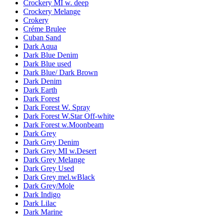
Crockery MI w. deep
Crockery Melange
Crokery
Créme Brulee
Cuban Sand
Dark Aqua
Dark Blue Denim
Dark Blue used
Dark Blue/ Dark Brown
Dark Denim
Dark Earth
Dark Forest
Dark Forest W. Spray
Dark Forest W.Star Off-white
Dark Forest w.Moonbeam
Dark Grey
Dark Grey Denim
Dark Grey MI w.Desert
Dark Grey Melange
Dark Grey Used
Dark Grey mel.wBlack
Dark Grey/Mole
Dark Indigo
Dark Lilac
Dark Marine