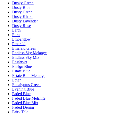
Dusky Green
Dusty Blue
Dusty Green
Dusty Khaki
Dusty Lavender
Dusty Rose
Earth
Ecru
Emberglow
Emerald
Emerald Green
Endless Sky Melange
Endless Sky Mix
Ensfarvet
Ensign Blue
Estate Blue
Estate Blue Melange
Ether
Eucalyptus Green
Evening Blue
Faded Blue
Faded Blue Melange
Faded Blue Mix
Faded Denim
Fairy Tale