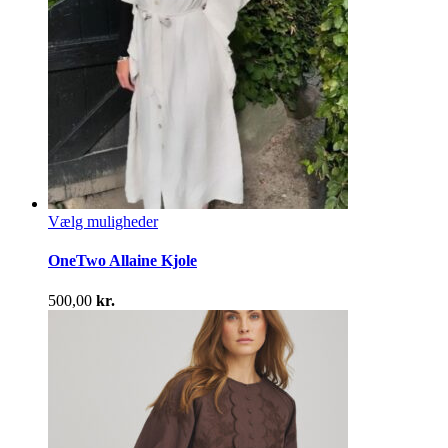
Dette
Vælg muligheder
vare
har
OneTwo Allaine Kjole
flere
varianter.
500,00
kr.
Mulighederne
kan
vælges
på
varesiden