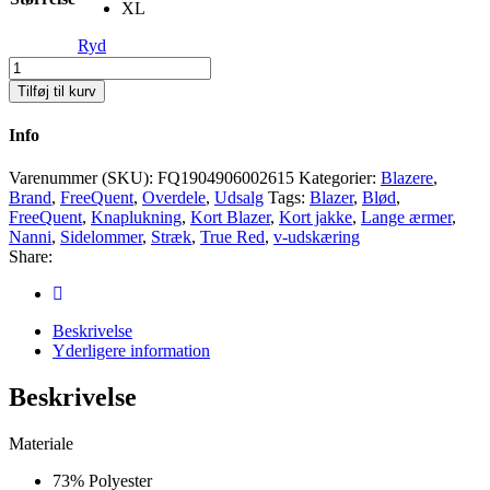
XL
Ryd
FreeQuent
Nanni
Tilføj til kurv
True
Red
Info
Jakke
Antal
Varenummer (SKU):
FQ1904906002615
Kategorier:
Blazere
,
Brand
,
FreeQuent
,
Overdele
,
Udsalg
Tags:
Blazer
,
Blød
,
FreeQuent
,
Knaplukning
,
Kort Blazer
,
Kort jakke
,
Lange ærmer
,
Nanni
,
Sidelommer
,
Stræk
,
True Red
,
v-udskæring
Share:
Beskrivelse
Yderligere information
Beskrivelse
Materiale
73% Polyester