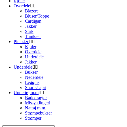
Kjoler
Overdele
Blazere
Bluser/Toppe
Cardigan
Jakker
Strik
Tunikaer
Plus size
Kjoler
Overdele
Underdele
Jakker
Underdele
Bukser
Nederdele
Leggins
Shorts/capri
Undertøj m.m
Badedragter
Missya lingeri
Nattøj m.m.
Strømpebukser
Strømper