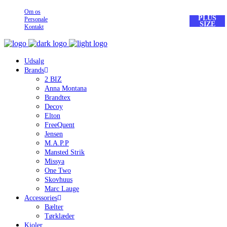
Om os
PLUS
Personale
SIZE
Kontakt
Udsalg
Brands
2 BIZ
Anna Montana
Brandtex
Decoy
Elton
FreeQuent
Jensen
M.A.P.P
Mansted Strik
Missya
One Two
Skovhuus
Marc Lauge
Accessories
Bælter
Tørklæder
Kjoler