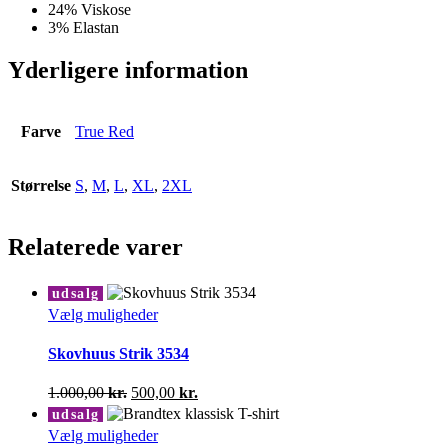
24% Viskose
3% Elastan
Yderligere information
Farve
True Red
Størrelse
S
,
M
,
L
,
XL
,
2XL
Relaterede varer
udsalg
Dette
Vælg muligheder
vare
har
Skovhuus Strik 3534
flere
varianter.
Den
Den
1.000,00
kr.
500,00
kr.
Mulighederne
oprindelige
aktuelle
udsalg
kan
pris
pris
Dette
Vælg muligheder
vælges
var:
er: