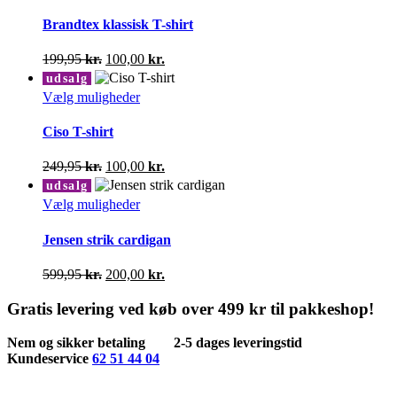
vare
på
1.000,00 kr..
500,00 kr..
har
Brandtex klassisk T-shirt
varesiden
flere
varianter.
Den
Den
199,95
kr.
100,00
kr.
Mulighederne
oprindelige
aktuelle
udsalg
kan
pris
pris
Dette
Vælg muligheder
vælges
var:
er:
vare
på
199,95 kr..
100,00 kr..
har
Ciso T-shirt
varesiden
flere
varianter.
Den
Den
249,95
kr.
100,00
kr.
Mulighederne
oprindelige
aktuelle
udsalg
kan
pris
pris
Dette
Vælg muligheder
vælges
var:
er:
vare
på
249,95 kr..
100,00 kr..
har
Jensen strik cardigan
varesiden
flere
varianter.
Den
Den
599,95
kr.
200,00
kr.
Mulighederne
oprindelige
aktuelle
kan
pris
pris
Gratis levering ved køb over 499 kr til pakkeshop!
vælges
var:
er:
på
599,95 kr..
200,00 kr..
Nem og sikker betaling
2-5 dages leveringstid
varesiden
Kundeservice
62 51 44 04