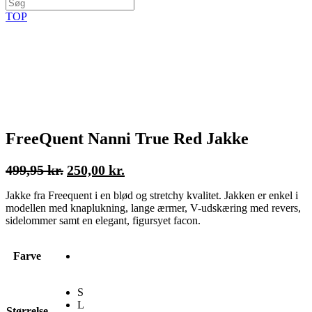
TOP
FreeQuent Nanni True Red Jakke
Den
Den
499,95
kr.
250,00
kr.
oprindelige
aktuelle
Jakke fra Freequent i en blød og stretchy kvalitet. Jakken er enkel i
pris
pris
modellen med knaplukning, lange ærmer, V-udskæring med revers,
var:
er:
sidelommer samt en elegant, figursyet facon.
499,95 kr..
250,00 kr..
Farve
S
L
Størrelse