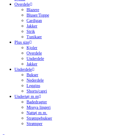
Overdele
Blazere
Bluser/Toppe
Cardigan
Jakker
Strik
Tunikaer
Plus size
Kjoler
Overdele
Underdele
Jakker
Underdele
Bukser
Nederdele
Leggins
Shorts/capri
Undertøj m.m
Badedragter
Missya lingeri
Nattøj m.m.
Strømpebukser
Strømper