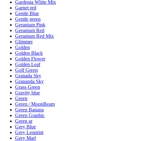
Gardenia White Mix
Garnet red
Gentle Blue
Gentle green
Geranium Pink
Geranium Red
Geranium Red Mix
Glimmer
Golden
Golden Black
Golden Flower
Golden Leaf
Golf Green
Granada Sky
Grananda Sky
Grass Green
Gravity blue
Green
Green / MoonBeam
Green Banana
Green Graphic
Green ar
Grey Blue
Grey Leoprint
Grey Marl