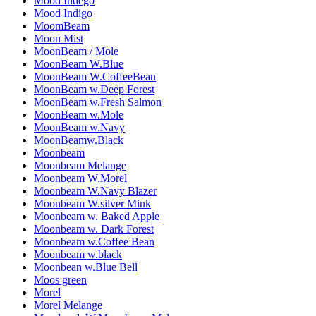
Mood Indego
Mood Indigo
MoomBeam
Moon Mist
MoonBeam / Mole
MoonBeam W.Blue
MoonBeam W.CoffeeBean
MoonBeam w.Deep Forest
MoonBeam w.Fresh Salmon
MoonBeam w.Mole
MoonBeam w.Navy
MoonBeamw.Black
Moonbeam
Moonbeam Melange
Moonbeam W.Morel
Moonbeam W.Navy Blazer
Moonbeam W.silver Mink
Moonbeam w. Baked Apple
Moonbeam w. Dark Forest
Moonbeam w.Coffee Bean
Moonbeam w.black
Moonbean w.Blue Bell
Moos green
Morel
Morel Melange