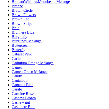
BrilliantWhite w.Moonbeam Melange
Bronze
Brown Circle
Brown Flowers
Brown Leo
Brown Stripe
Brun
Brunnera Blue
Burgundy
Burgundy Melange
Buttercream
Butterfly
Cabaret Pink
Cactus
Cadmium Orange Melange
Camel
Cameo Green Melange
Candy
Cantaloup
Captains Blue
Carafe
Carmine Rose
Cashew Brown
Cashew nut
Cashmere Blue