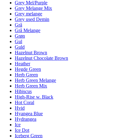
Grey Mel/Purple
Grey Melange Mix
Grey melange
Grey used Demin
Grå
Grå Melange
Grøn
Gul
Guld
Hazelnut Brown
Hazelnut Chocolate Brown
Heather
Hegde Green
Herb Green
Herb Green Melange
Herb Green Mix
Hibiscus
High-Rise w. Black
Hot Coral
Hvid
Hyangea Blue
Hydrangea
Ice
Ice Dot
Iceberg Green