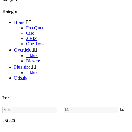
Kategori
Brand


FreeQuent
Ciso
2 BIZ
One Two
Overdele


Jakker
Blazere
Plus size


Jakker
Udsalg
Pris
Min
Max
—
kr.
–
250
800