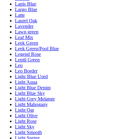
Lapis Blue
Largo Blue
Latte
Laurel Oak
Lavender
Lawn green
Leaf Mix
Leek Green
Leek Green/Pool Blue
Legend Rose
Lentil Green
Leo
Leo Border
Lighr Blue Used
Light Aqua
Light Blue Denim
Light Blue Sky
Light Grey Melange
Light Mahogany
Light Oat
Light Olive
Light Rose
Light Sky
Light Smooth
Light Spring