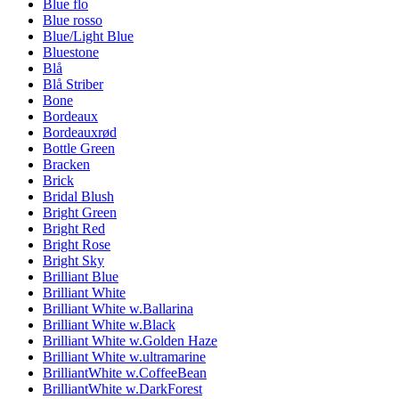
Blue flo
Blue rosso
Blue/Light Blue
Bluestone
Blå
Blå Striber
Bone
Bordeaux
Bordeauxrød
Bottle Green
Bracken
Brick
Bridal Blush
Bright Green
Bright Red
Bright Rose
Bright Sky
Brilliant Blue
Brilliant White
Brilliant White w.Ballarina
Brilliant White w.Black
Brilliant White w.Golden Haze
Brilliant White w.ultramarine
BrilliantWhite w.CoffeeBean
BrilliantWhite w.DarkForest