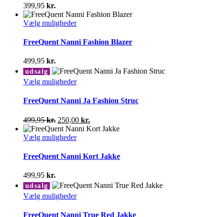
varianter.
399,95
kr.
Mulighederne
kan
Dette
Vælg muligheder
vælges
vare
på
har
FreeQuent Nanni Fashion Blazer
varesiden
flere
varianter.
499,95
kr.
Mulighederne
udsalg
kan
Dette
Vælg muligheder
vælges
vare
på
har
FreeQuent Nanni Ja Fashion Struc
varesiden
flere
varianter.
Den
Den
499,95
kr.
250,00
kr.
Mulighederne
oprindelige
aktuelle
kan
pris
Dette
pris
Vælg muligheder
vælges
var:
vare
er:
på
499,95 kr..
har
250,00 kr..
FreeQuent Nanni Kort Jakke
varesiden
flere
varianter.
499,95
kr.
Mulighederne
udsalg
kan
Dette
Vælg muligheder
vælges
vare
på
har
FreeQuent Nanni True Red Jakke
varesiden