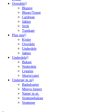
Overdele
Blazere
Bluser/Toppe
Cardigan
Jakker
Strik
Tunikaer
Plus size
Kjoler
Overdele
Underdele
Jakker
Underdele
Bukser
Nederdele
Leggins
Shorts/capri
Undertøj m.m
Badedragter
Missya lingeri
Nattøj m.m.
Strømpebukser
Strømper