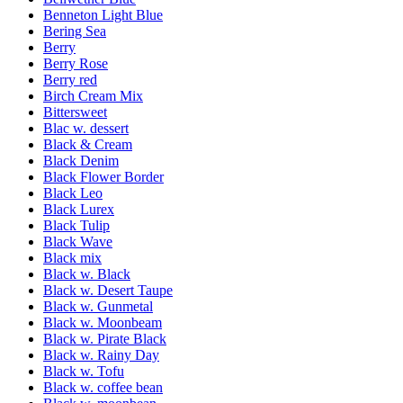
Benneton Light Blue
Bering Sea
Berry
Berry Rose
Berry red
Birch Cream Mix
Bittersweet
Blac w. dessert
Black & Cream
Black Denim
Black Flower Border
Black Leo
Black Lurex
Black Tulip
Black Wave
Black mix
Black w. Black
Black w. Desert Taupe
Black w. Gunmetal
Black w. Moonbeam
Black w. Pirate Black
Black w. Rainy Day
Black w. Tofu
Black w. coffee bean