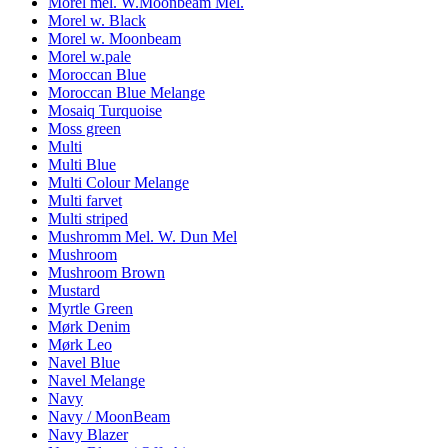
Morel mel. W.Moonbeam Mel.
Morel w. Black
Morel w. Moonbeam
Morel w.pale
Moroccan Blue
Moroccan Blue Melange
Mosaiq Turquoise
Moss green
Multi
Multi Blue
Multi Colour Melange
Multi farvet
Multi striped
Mushromm Mel. W. Dun Mel
Mushroom
Mushroom Brown
Mustard
Myrtle Green
Mørk Denim
Mørk Leo
Navel Blue
Navel Melange
Navy
Navy / MoonBeam
Navy Blazer