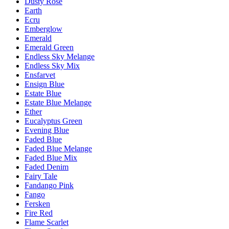
Dusty Rose
Earth
Ecru
Emberglow
Emerald
Emerald Green
Endless Sky Melange
Endless Sky Mix
Ensfarvet
Ensign Blue
Estate Blue
Estate Blue Melange
Ether
Eucalyptus Green
Evening Blue
Faded Blue
Faded Blue Melange
Faded Blue Mix
Faded Denim
Fairy Tale
Fandango Pink
Fango
Fersken
Fire Red
Flame Scarlet