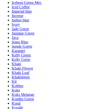
Iceberg Green Mel.
Iced Coffee
Imperial blue
Incense
Indigo blue
Ivory
Jade Green
Jasmine Green
Java
Jeans Blue
Jungle Green
Karamel
Kelly Green
Kelly Grren
Khaki
Khaki Flower
Khaki Leaf
Khakigreen
Kit
Kobber
Koks
Koks Melange
Kombu Green
Koral
Koralle