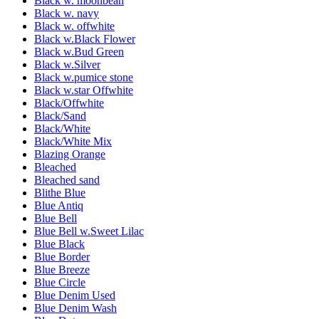
Black w. moonbean
Black w. navy
Black w. offwhite
Black w.Black Flower
Black w.Bud Green
Black w.Silver
Black w.pumice stone
Black w.star Offwhite
Black/Offwhite
Black/Sand
Black/White
Black/White Mix
Blazing Orange
Bleached
Bleached sand
Blithe Blue
Blue Antiq
Blue Bell
Blue Bell w.Sweet Lilac
Blue Black
Blue Border
Blue Breeze
Blue Circle
Blue Denim Used
Blue Denim Wash