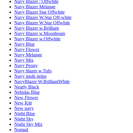
Navy Blazer / Offwhite
Navy Blazer Melange
Navy Blazer Star Offwhite
Navy Blazer W.Star Off-white
Navy Blazer W.Star Offwhite
Navy Blazer w.Brilliant
Navy Blazer w.Moonbeam
Navy Blazer w.Offwhite
Navy Blue
Navy Flower
Navy Melange
Navy Mix
Navy Peony
Navy blazer w.Tufo
Navy multi stripe
NavyBlazer W.BrilliantWhite
Nearly Black
Nebulas Blue
New Flower
New Kitt
New navy
Night Blue
Night Sky
Night Sky Mix
Nomad