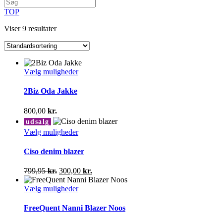
TOP
Viser 9 resultater
Dette
Vælg muligheder
vare
har
2Biz Oda Jakke
flere
varianter.
800,00
kr.
Mulighederne
udsalg
kan
Dette
Vælg muligheder
vælges
vare
på
har
Ciso denim blazer
varesiden
flere
varianter.
Den
Den
799,95
kr.
300,00
kr.
Mulighederne
oprindelige
aktuelle
kan
pris
Dette
pris
Vælg muligheder
vælges
var:
vare
er:
på
799,95 kr..
har
300,00 kr..
FreeQuent Nanni Blazer Noos
varesiden
flere