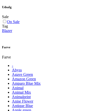
Udsalg
Sale
On Sale
Tag
Blazer
Farve
Farve
-
Abyss
Agave Green
Amazon Green
Amparo Blue Mix
Animal
Animal Mix
Animalprint
Anise Flower
Antique Blue
Apple green