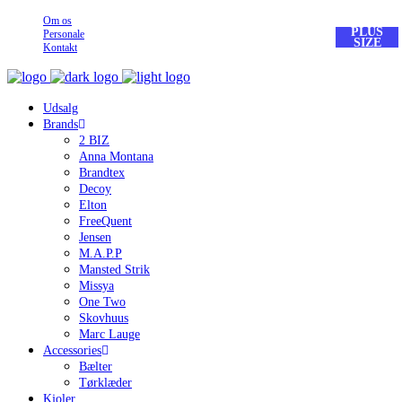
Om os
PLUS
Personale
SIZE
Kontakt
Udsalg
Brands
2 BIZ
Anna Montana
Brandtex
Decoy
Elton
FreeQuent
Jensen
M.A.P.P
Mansted Strik
Missya
One Two
Skovhuus
Marc Lauge
Accessories
Bælter
Tørklæder
Kjoler