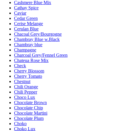
Cashmere Blue Mix
Cathay Spice
Caviar
Cedar Green
Cerise Melange
Cerulan Blue
Chacoal Grey/Bourgogne
Chambray Blue w.Black
Chambray blue
Champagne
Charcoal Grey/Fennel Green
Chateua Rose Mix
Check
Cherry Blossom
Cherry Tomato
Chestnut
Chili Orange
Chili Pepper
Choco Lux
Chocolate Brown
Chocolate Chip
Chocolate Martini
Chocolate Plum
Choko
Choko Lux