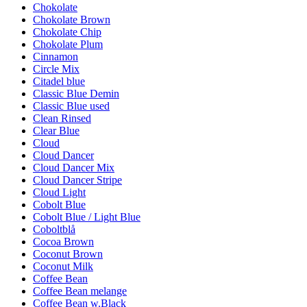
Chokolate
Chokolate Brown
Chokolate Chip
Chokolate Plum
Cinnamon
Circle Mix
Citadel blue
Classic Blue Demin
Classic Blue used
Clean Rinsed
Clear Blue
Cloud
Cloud Dancer
Cloud Dancer Mix
Cloud Dancer Stripe
Cloud Light
Cobolt Blue
Cobolt Blue / Light Blue
Coboltblå
Cocoa Brown
Coconut Brown
Coconut Milk
Coffee Bean
Coffee Bean melange
Coffee Bean w.Black