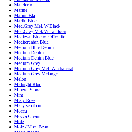
Manderin
Marine
Marine Blå
Marlin Blue
Med.Grey Mel. W.Black
Med.Grey Mel. W.Tandoori
Medieval Blue w. Offwhite
Mediterenian Blue
Medium Blue Denim
Medium Denim
Medium Denim Blue
Medium Grey
Medium Grey Mel. W. charcoal
Medium Grey Melange
Melon
Midnight Blue
Mineral Stone
Mint
Misty Rose
Misty sea foam
Mocca
Mocca Cream
Mole
Mole / MoonBeam