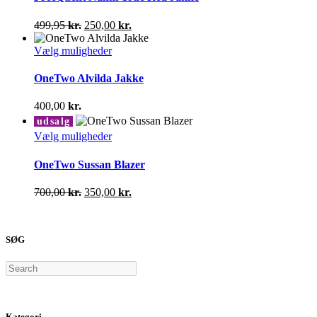
flere
varianter.
Den
Den
499,95
kr.
250,00
kr.
Mulighederne
oprindelige
aktuelle
kan
pris
Dette
pris
Vælg muligheder
vælges
var:
vare
er:
på
499,95 kr..
har
250,00 kr..
OneTwo Alvilda Jakke
varesiden
flere
varianter.
400,00
kr.
Mulighederne
udsalg
kan
Dette
Vælg muligheder
vælges
vare
på
har
OneTwo Sussan Blazer
varesiden
flere
varianter.
Den
Den
700,00
kr.
350,00
kr.
Mulighederne
oprindelige
aktuelle
kan
pris
pris
vælges
var:
er:
på
SØG
700,00 kr..
350,00 kr..
varesiden
Search
Kategori