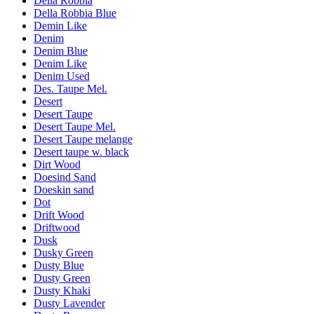
Della Robbia
Della Robbia Blue
Demin Like
Denim
Denim Blue
Denim Like
Denim Used
Des. Taupe Mel.
Desert
Desert Taupe
Desert Taupe Mel.
Desert Taupe melange
Desert taupe w. black
Dirt Wood
Doesind Sand
Doeskin sand
Dot
Drift Wood
Driftwood
Dusk
Dusky Green
Dusty Blue
Dusty Green
Dusty Khaki
Dusty Lavender