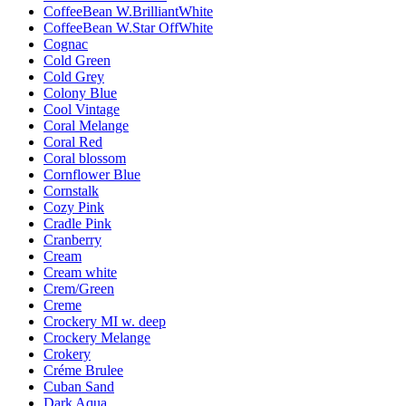
CoffeeBean W.BrilliantWhite
CoffeeBean W.Star OffWhite
Cognac
Cold Green
Cold Grey
Colony Blue
Cool Vintage
Coral Melange
Coral Red
Coral blossom
Cornflower Blue
Cornstalk
Cozy Pink
Cradle Pink
Cranberry
Cream
Cream white
Crem/Green
Creme
Crockery MI w. deep
Crockery Melange
Crokery
Créme Brulee
Cuban Sand
Dark Aqua