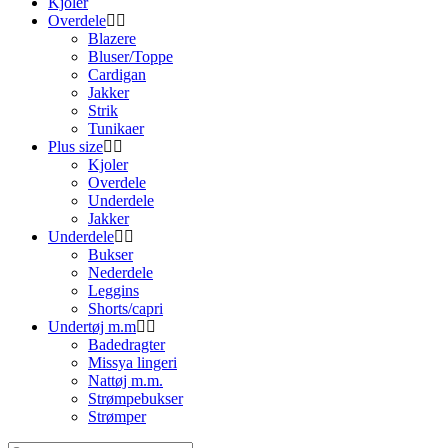
Kjoler
Overdele
Blazere
Bluser/Toppe
Cardigan
Jakker
Strik
Tunikaer
Plus size
Kjoler
Overdele
Underdele
Jakker
Underdele
Bukser
Nederdele
Leggins
Shorts/capri
Undertøj m.m
Badedragter
Missya lingeri
Nattøj m.m.
Strømpebukser
Strømper