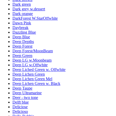
Dark green
Dark grey w.dessert
Dark orange
DarkForest W.StarOffwhite
Dawn Pink
Daybreak
Dazzling Blue
Deep Blue
Deep Depths
Deep Forest
Deep Forest/MoonBeam
Deep Green
Deep LG w.Moonbeam
Deep LG w.Offwhite
Deep Liched Green w. Offwhite
Deep Lichen Green
Deep Lichen Green Mel
Deep Lichen Green w. Black
Deep Taupe
Deep Ultramarine
Deer - two tone
Delft blue
Deliciose
Delicioso