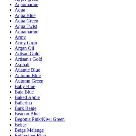
Aqaumarine
Aqua
Aqua Blue
Aqua Green
Aqua Twist
Aquamarine
Army
Army Grøn
Arqan Oil
Artisan Gold
Artisan's Gold
Asphalt
Atlantic Blue
Autumn Blue
Autumn Green
Baby Blue
Baja Blue
Baked Apple
Ballerina
Bark Beige
Beacon Blue
Begonia Pink/Kiwi Green
Beige
Beige Melange
Bellwether Blue