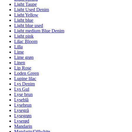
Light Taupe
Light Used Denim
Light Yellow
Light blue
Light blue used
Light medium Blue Denim
Light pink
Lilac Bloom
Lilla
Lime
Lime grøn
Linen
Lip Rose
Loden Green
Lupine lilac
Lys Denim
Lys Gul
Lyse brun
Lyseblå
Lysebrun
Lysegrå
Lysegrøn
Lyserød
Mandarin
Mandarin/Offwhite