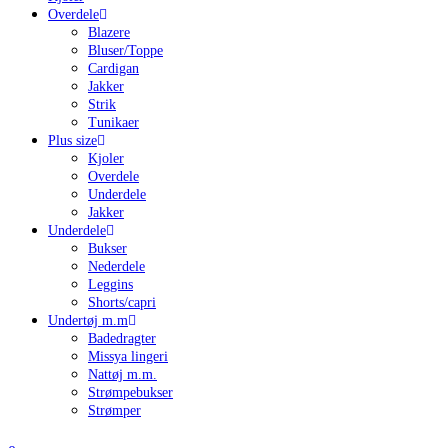
Overdele
Blazere
Bluser/Toppe
Cardigan
Jakker
Strik
Tunikaer
Plus size
Kjoler
Overdele
Underdele
Jakker
Underdele
Bukser
Nederdele
Leggins
Shorts/capri
Undertøj m.m
Badedragter
Missya lingeri
Nattøj m.m.
Strømpebukser
Strømper