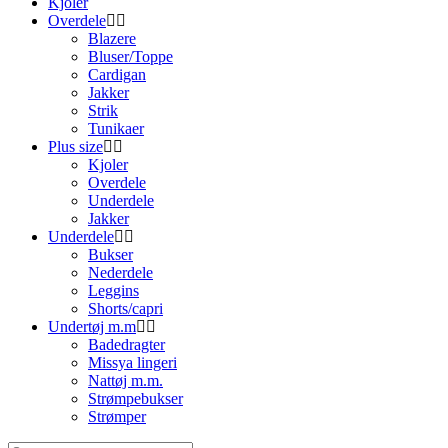
Kjoler
Overdele
Blazere
Bluser/Toppe
Cardigan
Jakker
Strik
Tunikaer
Plus size
Kjoler
Overdele
Underdele
Jakker
Underdele
Bukser
Nederdele
Leggins
Shorts/capri
Undertøj m.m
Badedragter
Missya lingeri
Nattøj m.m.
Strømpebukser
Strømper