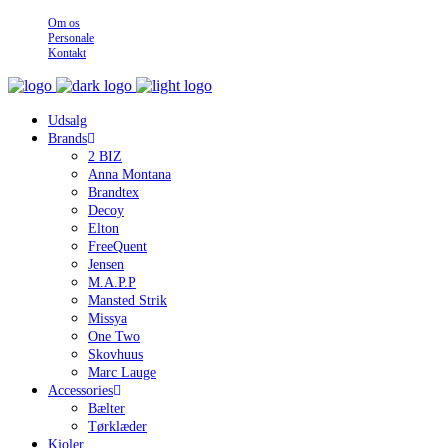
Om os
Personale
Kontakt
Udsalg
Brands
2 BIZ
Anna Montana
Brandtex
Decoy
Elton
FreeQuent
Jensen
M.A.P.P
Mansted Strik
Missya
One Two
Skovhuus
Marc Lauge
Accessories
Bælter
Tørklæder
Kjoler