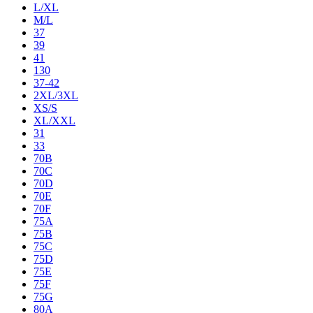
L/XL
M/L
37
39
41
130
37-42
2XL/3XL
XS/S
XL/XXL
31
33
70B
70C
70D
70E
70F
75A
75B
75C
75D
75E
75F
75G
80A