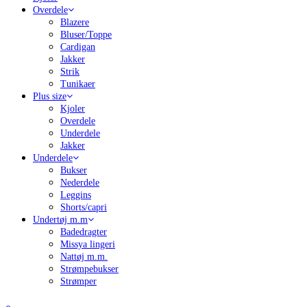
Overdele
Blazere
Bluser/Toppe
Cardigan
Jakker
Strik
Tunikaer
Plus size
Kjoler
Overdele
Underdele
Jakker
Underdele
Bukser
Nederdele
Leggins
Shorts/capri
Undertøj m.m
Badedragter
Missya lingeri
Nattøj m.m.
Strømpebukser
Strømper