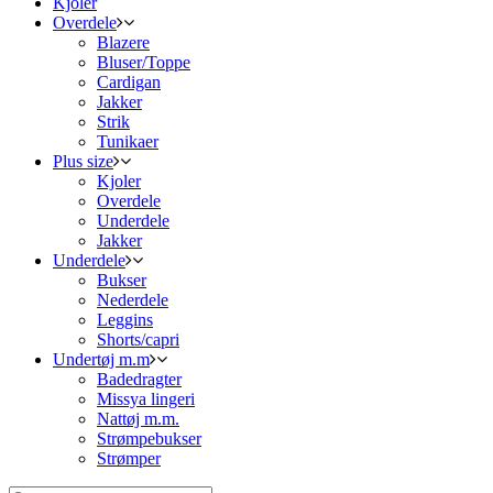
Kjoler
Overdele
Blazere
Bluser/Toppe
Cardigan
Jakker
Strik
Tunikaer
Plus size
Kjoler
Overdele
Underdele
Jakker
Underdele
Bukser
Nederdele
Leggins
Shorts/capri
Undertøj m.m
Badedragter
Missya lingeri
Nattøj m.m.
Strømpebukser
Strømper