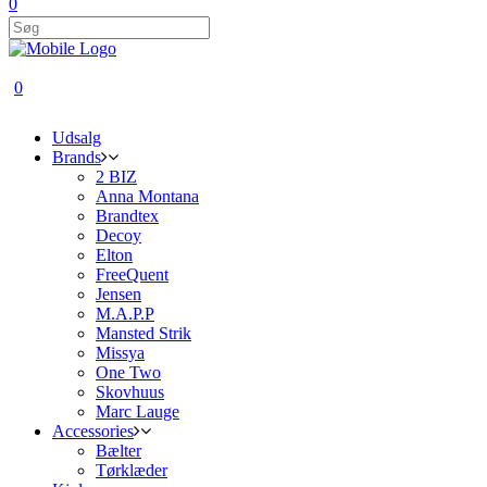
0
0
Udsalg
Brands
2 BIZ
Anna Montana
Brandtex
Decoy
Elton
FreeQuent
Jensen
M.A.P.P
Mansted Strik
Missya
One Two
Skovhuus
Marc Lauge
Accessories
Bælter
Tørklæder