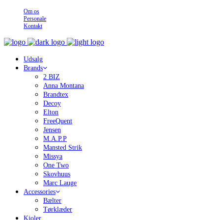
Om os
Personale
Kontakt
Udsalg
Brands
2 BIZ
Anna Montana
Brandtex
Decoy
Elton
FreeQuent
Jensen
M.A.P.P
Mansted Strik
Missya
One Two
Skovhuus
Marc Lauge
Accessories
Bælter
Tørklæder
Kjoler