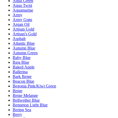
Aqua Green
Aqua Twist
Aquamarine
Army
Army Grøn
Arqan Oil
Artisan Gold
Artisan's Gold
Asphalt
Atlantic Blue
Autumn Blue
Autumn Green
Baby Blue
Baja Blue
Baked Apple
Ballerina
Bark Beige
Beacon Blue
Begonia Pink/Kiwi Green
Beige
Beige Melange
Bellwether Blue
Benneton Light Blue
Bering Sea
Berry