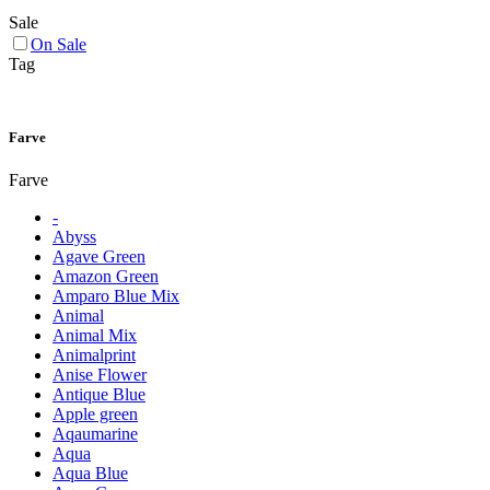
Sale
On Sale
Tag
Farve
Farve
-
Abyss
Agave Green
Amazon Green
Amparo Blue Mix
Animal
Animal Mix
Animalprint
Anise Flower
Antique Blue
Apple green
Aqaumarine
Aqua
Aqua Blue