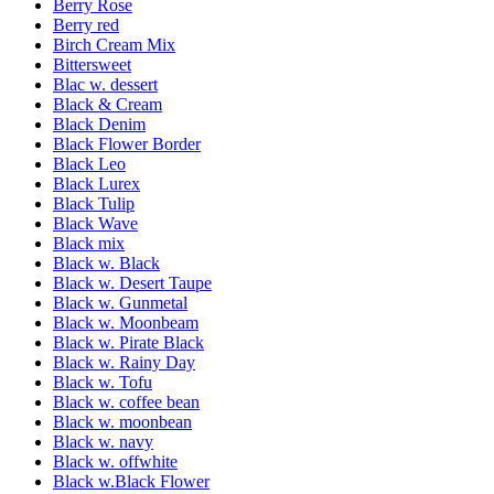
Berry Rose
Berry red
Birch Cream Mix
Bittersweet
Blac w. dessert
Black & Cream
Black Denim
Black Flower Border
Black Leo
Black Lurex
Black Tulip
Black Wave
Black mix
Black w. Black
Black w. Desert Taupe
Black w. Gunmetal
Black w. Moonbeam
Black w. Pirate Black
Black w. Rainy Day
Black w. Tofu
Black w. coffee bean
Black w. moonbean
Black w. navy
Black w. offwhite
Black w.Black Flower