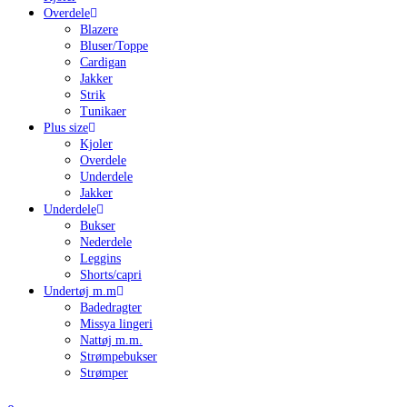
Overdele
Blazere
Bluser/Toppe
Cardigan
Jakker
Strik
Tunikaer
Plus size
Kjoler
Overdele
Underdele
Jakker
Underdele
Bukser
Nederdele
Leggins
Shorts/capri
Undertøj m.m
Badedragter
Missya lingeri
Nattøj m.m.
Strømpebukser
Strømper