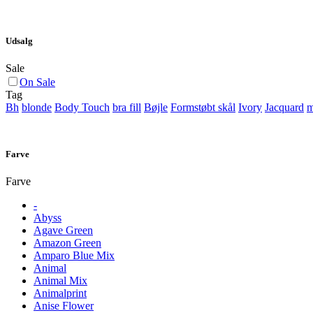
Udsalg
Sale
On Sale
Tag
Bh
blonde
Body Touch
bra fill
Bøjle
Formstøbt skål
Ivory
Jacquard
m
Farve
Farve
-
Abyss
Agave Green
Amazon Green
Amparo Blue Mix
Animal
Animal Mix
Animalprint
Anise Flower