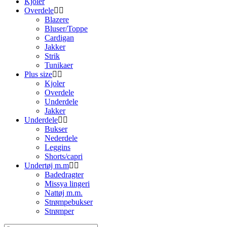
Kjoler
Overdele
Blazere
Bluser/Toppe
Cardigan
Jakker
Strik
Tunikaer
Plus size
Kjoler
Overdele
Underdele
Jakker
Underdele
Bukser
Nederdele
Leggins
Shorts/capri
Undertøj m.m
Badedragter
Missya lingeri
Nattøj m.m.
Strømpebukser
Strømper