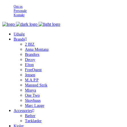
Om os
Personale
Kontakt
Udsalg
Brands
2 BIZ
Anna Montana
Brandtex
Decoy
Elton
FreeQuent
Jensen
M.A.P.P
Mansted Strik
Missya
One Two
Skovhuus
Marc Lauge
Accessories
Bælter
Tørklæder
Kjoler