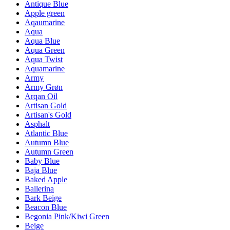
Antique Blue
Apple green
Aqaumarine
Aqua
Aqua Blue
Aqua Green
Aqua Twist
Aquamarine
Army
Army Grøn
Arqan Oil
Artisan Gold
Artisan's Gold
Asphalt
Atlantic Blue
Autumn Blue
Autumn Green
Baby Blue
Baja Blue
Baked Apple
Ballerina
Bark Beige
Beacon Blue
Begonia Pink/Kiwi Green
Beige