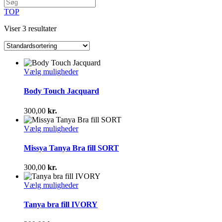
TOP
Viser 3 resultater
Dette
Vælg muligheder
vare
har
Body Touch Jacquard
flere
varianter.
300,00
kr.
Mulighederne
kan
Dette
Vælg muligheder
vælges
vare
på
har
Missya Tanya Bra fill SORT
varesiden
flere
varianter.
300,00
kr.
Mulighederne
kan
Dette
Vælg muligheder
vælges
vare
på
har
Tanya bra fill IVORY
varesiden
flere
varianter.