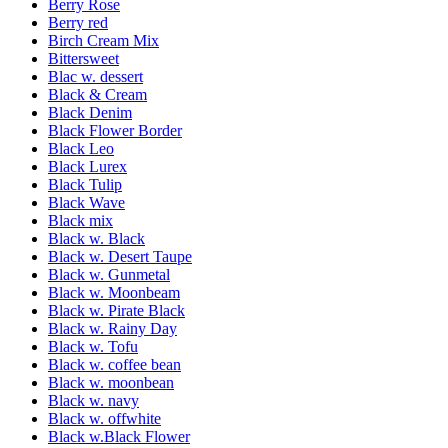
Berry Rose
Berry red
Birch Cream Mix
Bittersweet
Blac w. dessert
Black & Cream
Black Denim
Black Flower Border
Black Leo
Black Lurex
Black Tulip
Black Wave
Black mix
Black w. Black
Black w. Desert Taupe
Black w. Gunmetal
Black w. Moonbeam
Black w. Pirate Black
Black w. Rainy Day
Black w. Tofu
Black w. coffee bean
Black w. moonbean
Black w. navy
Black w. offwhite
Black w.Black Flower