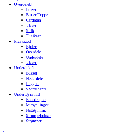
Overdele
Blazere
Bluser/Toppe
Cardigan
Jakker
Strik
Tunikaer
Plus size
Kjoler
Overdele
Underdele
Jakker
Underdele
Bukser
Nederdele
Leggins
Shorts/capri
Undertøj m.m
Badedragter
Missya lingeri
Nattøj m.m.
Strømpebukser
Strømper