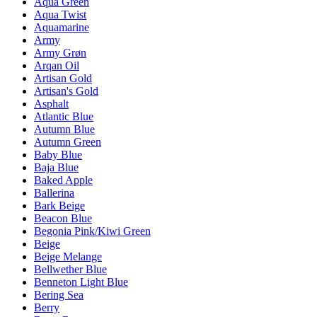
Aqua Green
Aqua Twist
Aquamarine
Army
Army Grøn
Arqan Oil
Artisan Gold
Artisan's Gold
Asphalt
Atlantic Blue
Autumn Blue
Autumn Green
Baby Blue
Baja Blue
Baked Apple
Ballerina
Bark Beige
Beacon Blue
Begonia Pink/Kiwi Green
Beige
Beige Melange
Bellwether Blue
Benneton Light Blue
Bering Sea
Berry