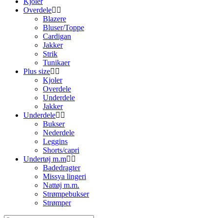
Kjoler
Overdele
Blazere
Bluser/Toppe
Cardigan
Jakker
Strik
Tunikaer
Plus size
Kjoler
Overdele
Underdele
Jakker
Underdele
Bukser
Nederdele
Leggins
Shorts/capri
Undertøj m.m
Badedragter
Missya lingeri
Nattøj m.m.
Strømpebukser
Strømper