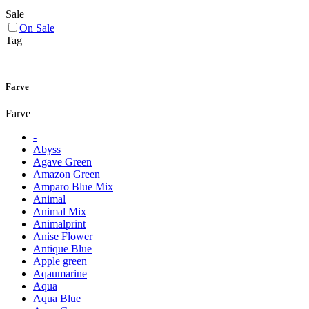
Sale
On Sale
Tag
Farve
Farve
-
Abyss
Agave Green
Amazon Green
Amparo Blue Mix
Animal
Animal Mix
Animalprint
Anise Flower
Antique Blue
Apple green
Aqaumarine
Aqua
Aqua Blue