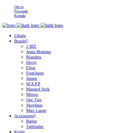
Om os
Personale
Kontakt
Udsalg
Brands
2 BIZ
Anna Montana
Brandtex
Decoy
Elton
FreeQuent
Jensen
M.A.P.P
Mansted Strik
Missya
One Two
Skovhuus
Marc Lauge
Accessories
Bælter
Tørklæder
Kjoler