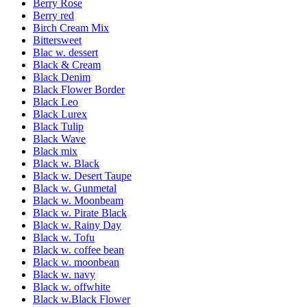
Berry Rose
Berry red
Birch Cream Mix
Bittersweet
Blac w. dessert
Black & Cream
Black Denim
Black Flower Border
Black Leo
Black Lurex
Black Tulip
Black Wave
Black mix
Black w. Black
Black w. Desert Taupe
Black w. Gunmetal
Black w. Moonbeam
Black w. Pirate Black
Black w. Rainy Day
Black w. Tofu
Black w. coffee bean
Black w. moonbean
Black w. navy
Black w. offwhite
Black w.Black Flower