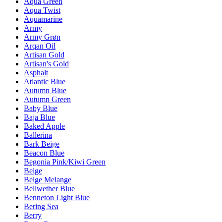
Aqua Green
Aqua Twist
Aquamarine
Army
Army Grøn
Arqan Oil
Artisan Gold
Artisan's Gold
Asphalt
Atlantic Blue
Autumn Blue
Autumn Green
Baby Blue
Baja Blue
Baked Apple
Ballerina
Bark Beige
Beacon Blue
Begonia Pink/Kiwi Green
Beige
Beige Melange
Bellwether Blue
Benneton Light Blue
Bering Sea
Berry