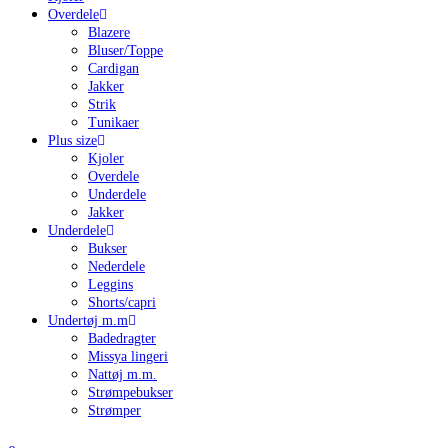
Overdele
Blazere
Bluser/Toppe
Cardigan
Jakker
Strik
Tunikaer
Plus size
Kjoler
Overdele
Underdele
Jakker
Underdele
Bukser
Nederdele
Leggins
Shorts/capri
Undertøj m.m
Badedragter
Missya lingeri
Nattøj m.m.
Strømpebukser
Strømper