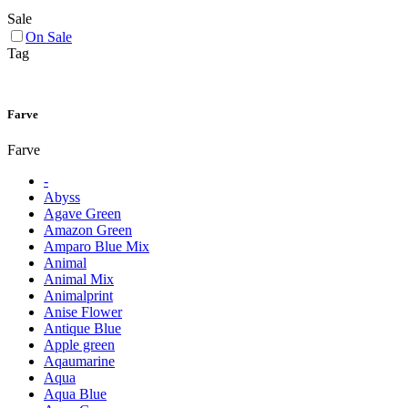
Sale
On Sale
Tag
Farve
Farve
-
Abyss
Agave Green
Amazon Green
Amparo Blue Mix
Animal
Animal Mix
Animalprint
Anise Flower
Antique Blue
Apple green
Aqaumarine
Aqua
Aqua Blue