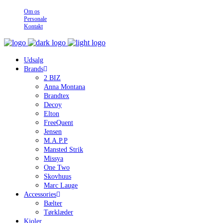
Om os
Personale
Kontakt
Udsalg
Brands
2 BIZ
Anna Montana
Brandtex
Decoy
Elton
FreeQuent
Jensen
M.A.P.P
Mansted Strik
Missya
One Two
Skovhuus
Marc Lauge
Accessories
Bælter
Tørklæder
Kjoler