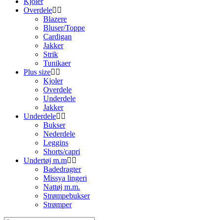
Kjoler
Overdele
Blazere
Bluser/Toppe
Cardigan
Jakker
Strik
Tunikaer
Plus size
Kjoler
Overdele
Underdele
Jakker
Underdele
Bukser
Nederdele
Leggins
Shorts/capri
Undertøj m.m
Badedragter
Missya lingeri
Nattøj m.m.
Strømpebukser
Strømper