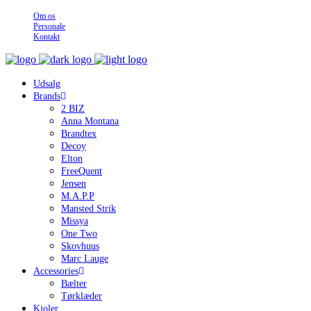
Om os
Personale
Kontakt
Udsalg
Brands
2 BIZ
Anna Montana
Brandtex
Decoy
Elton
FreeQuent
Jensen
M.A.P.P
Mansted Strik
Missya
One Two
Skovhuus
Marc Lauge
Accessories
Bælter
Tørklæder
Kjoler