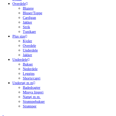
Overdele
Blazere
Bluser/Toppe
Cardigan
Jakker
Strik
Tunikaer
Plus size
Kjoler
Overdele
Underdele
Jakker
Underdele
Bukser
Nederdele
Leggins
Shorts/capri
Undertøj m.m
Badedragter
Missya lingeri
Nattøj m.m.
Strømpebukser
Strømper