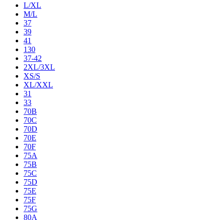
L/XL
M/L
37
39
41
130
37-42
2XL/3XL
XS/S
XL/XXL
31
33
70B
70C
70D
70E
70F
75A
75B
75C
75D
75E
75F
75G
80A