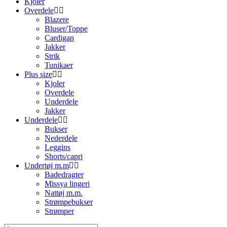
Kjoler
Overdele
Blazere
Bluser/Toppe
Cardigan
Jakker
Strik
Tunikaer
Plus size
Kjoler
Overdele
Underdele
Jakker
Underdele
Bukser
Nederdele
Leggins
Shorts/capri
Undertøj m.m
Badedragter
Missya lingeri
Nattøj m.m.
Strømpebukser
Strømper