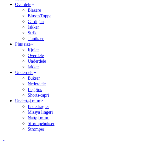
Overdele
Blazere
Bluser/Toppe
Cardigan
Jakker
Strik
Tunikaer
Plus size
Kjoler
Overdele
Underdele
Jakker
Underdele
Bukser
Nederdele
Leggins
Shorts/capri
Undertøj m.m
Badedragter
Missya lingeri
Nattøj m.m.
Strømpebukser
Strømper