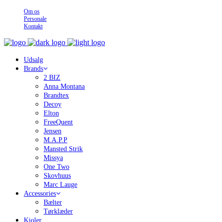
Om os
Personale
Kontakt
Udsalg
Brands
2 BIZ
Anna Montana
Brandtex
Decoy
Elton
FreeQuent
Jensen
M.A.P.P
Mansted Strik
Missya
One Two
Skovhuus
Marc Lauge
Accessories
Bælter
Tørklæder
Kjoler