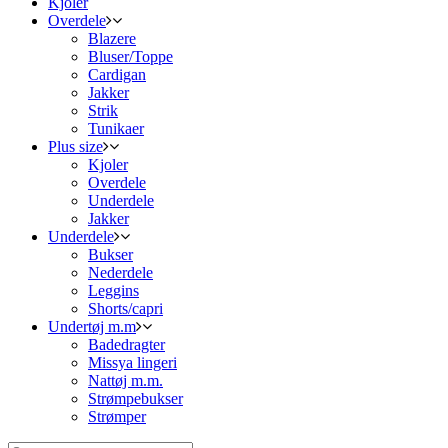
Kjoler
Overdele
Blazere
Bluser/Toppe
Cardigan
Jakker
Strik
Tunikaer
Plus size
Kjoler
Overdele
Underdele
Jakker
Underdele
Bukser
Nederdele
Leggins
Shorts/capri
Undertøj m.m
Badedragter
Missya lingeri
Nattøj m.m.
Strømpebukser
Strømper