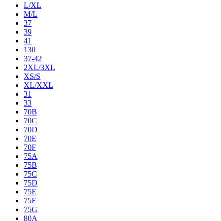
L/XL
M/L
37
39
41
130
37-42
2XL/3XL
XS/S
XL/XXL
31
33
70B
70C
70D
70E
70F
75A
75B
75C
75D
75E
75F
75G
80A