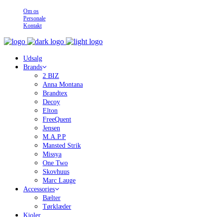
Om os
Personale
Kontakt
Udsalg
Brands
2 BIZ
Anna Montana
Brandtex
Decoy
Elton
FreeQuent
Jensen
M.A.P.P
Mansted Strik
Missya
One Two
Skovhuus
Marc Lauge
Accessories
Bælter
Tørklæder
Kjoler