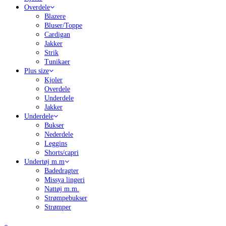
Overdele
Blazere
Bluser/Toppe
Cardigan
Jakker
Strik
Tunikaer
Plus size
Kjoler
Overdele
Underdele
Jakker
Underdele
Bukser
Nederdele
Leggins
Shorts/capri
Undertøj m.m
Badedragter
Missya lingeri
Nattøj m.m.
Strømpebukser
Strømper