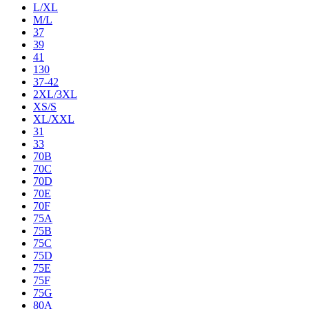
L/XL
M/L
37
39
41
130
37-42
2XL/3XL
XS/S
XL/XXL
31
33
70B
70C
70D
70E
70F
75A
75B
75C
75D
75E
75F
75G
80A