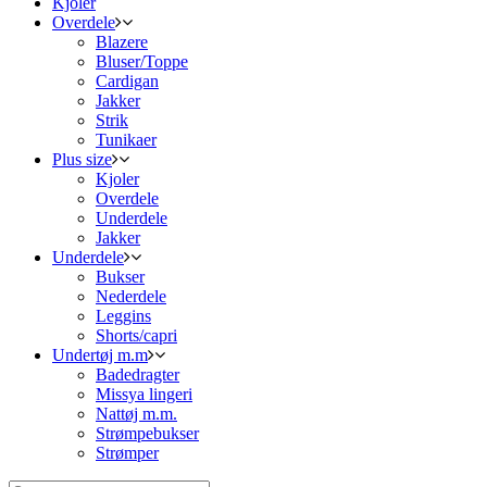
Kjoler
Overdele
Blazere
Bluser/Toppe
Cardigan
Jakker
Strik
Tunikaer
Plus size
Kjoler
Overdele
Underdele
Jakker
Underdele
Bukser
Nederdele
Leggins
Shorts/capri
Undertøj m.m
Badedragter
Missya lingeri
Nattøj m.m.
Strømpebukser
Strømper