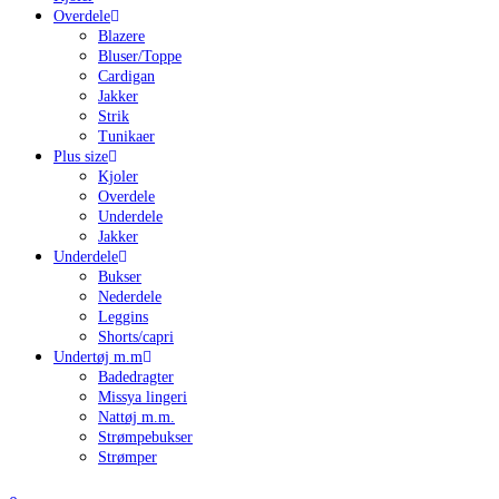
Overdele
Blazere
Bluser/Toppe
Cardigan
Jakker
Strik
Tunikaer
Plus size
Kjoler
Overdele
Underdele
Jakker
Underdele
Bukser
Nederdele
Leggins
Shorts/capri
Undertøj m.m
Badedragter
Missya lingeri
Nattøj m.m.
Strømpebukser
Strømper