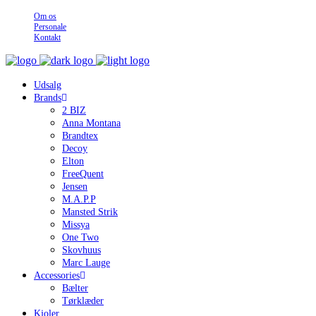
Om os
Personale
Kontakt
Udsalg
Brands
2 BIZ
Anna Montana
Brandtex
Decoy
Elton
FreeQuent
Jensen
M.A.P.P
Mansted Strik
Missya
One Two
Skovhuus
Marc Lauge
Accessories
Bælter
Tørklæder
Kjoler