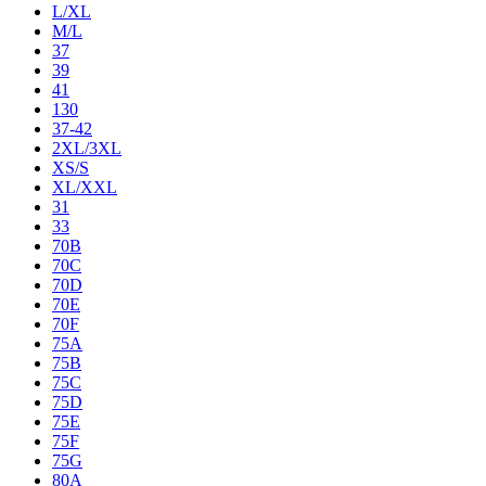
L/XL
M/L
37
39
41
130
37-42
2XL/3XL
XS/S
XL/XXL
31
33
70B
70C
70D
70E
70F
75A
75B
75C
75D
75E
75F
75G
80A