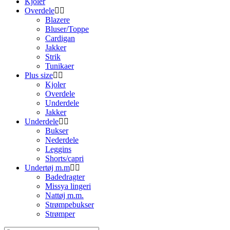
Kjoler
Overdele
Blazere
Bluser/Toppe
Cardigan
Jakker
Strik
Tunikaer
Plus size
Kjoler
Overdele
Underdele
Jakker
Underdele
Bukser
Nederdele
Leggins
Shorts/capri
Undertøj m.m
Badedragter
Missya lingeri
Nattøj m.m.
Strømpebukser
Strømper