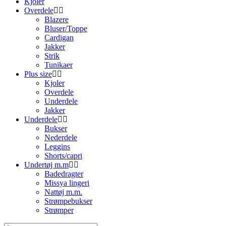
Kjoler
Overdele
Blazere
Bluser/Toppe
Cardigan
Jakker
Strik
Tunikaer
Plus size
Kjoler
Overdele
Underdele
Jakker
Underdele
Bukser
Nederdele
Leggins
Shorts/capri
Undertøj m.m
Badedragter
Missya lingeri
Nattøj m.m.
Strømpebukser
Strømper