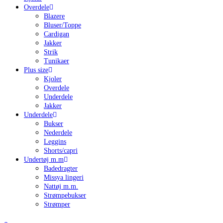
Overdele
Blazere
Bluser/Toppe
Cardigan
Jakker
Strik
Tunikaer
Plus size
Kjoler
Overdele
Underdele
Jakker
Underdele
Bukser
Nederdele
Leggins
Shorts/capri
Undertøj m.m
Badedragter
Missya lingeri
Nattøj m.m.
Strømpebukser
Strømper