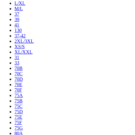
L/XL
M/L
37
39
41
130
37-42
2XL/3XL
XS/S
XL/XXL
31
33
70B
70C
70D
70E
70F
75A
75B
75C
75D
75E
75F
75G
80A