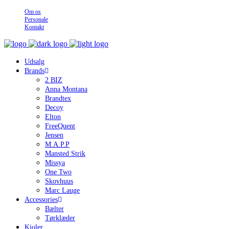
Om os
Personale
Kontakt
Udsalg
Brands
2 BIZ
Anna Montana
Brandtex
Decoy
Elton
FreeQuent
Jensen
M.A.P.P
Mansted Strik
Missya
One Two
Skovhuus
Marc Lauge
Accessories
Bælter
Tørklæder
Kjoler