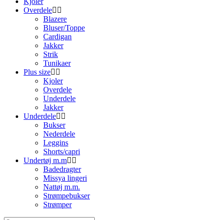
Kjoler
Overdele
Blazere
Bluser/Toppe
Cardigan
Jakker
Strik
Tunikaer
Plus size
Kjoler
Overdele
Underdele
Jakker
Underdele
Bukser
Nederdele
Leggins
Shorts/capri
Undertøj m.m
Badedragter
Missya lingeri
Nattøj m.m.
Strømpebukser
Strømper