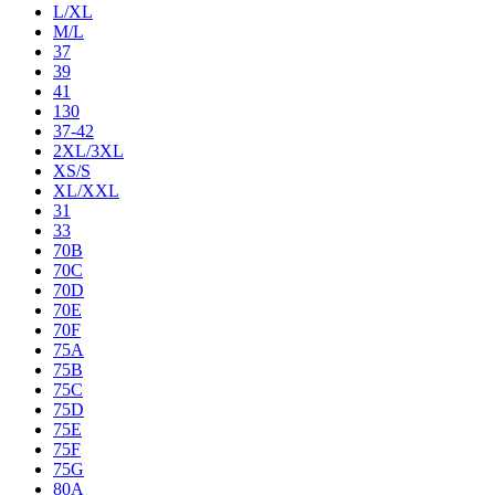
L/XL
M/L
37
39
41
130
37-42
2XL/3XL
XS/S
XL/XXL
31
33
70B
70C
70D
70E
70F
75A
75B
75C
75D
75E
75F
75G
80A