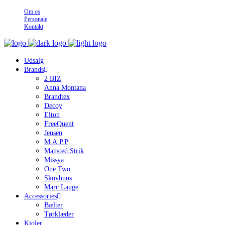
Om os
Personale
Kontakt
Udsalg
Brands
2 BIZ
Anna Montana
Brandtex
Decoy
Elton
FreeQuent
Jensen
M.A.P.P
Mansted Strik
Missya
One Two
Skovhuus
Marc Lauge
Accessories
Bælter
Tørklæder
Kjoler