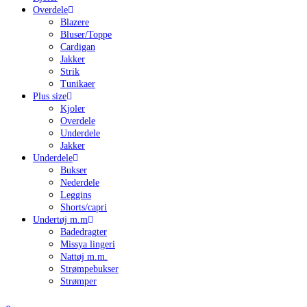
Overdele
Blazere
Bluser/Toppe
Cardigan
Jakker
Strik
Tunikaer
Plus size
Kjoler
Overdele
Underdele
Jakker
Underdele
Bukser
Nederdele
Leggins
Shorts/capri
Undertøj m.m
Badedragter
Missya lingeri
Nattøj m.m.
Strømpebukser
Strømper