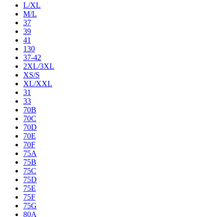
L/XL
M/L
37
39
41
130
37-42
2XL/3XL
XS/S
XL/XXL
31
33
70B
70C
70D
70E
70F
75A
75B
75C
75D
75E
75F
75G
80A