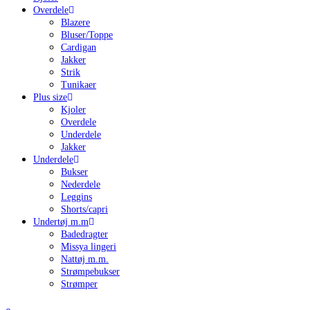
Overdele
Blazere
Bluser/Toppe
Cardigan
Jakker
Strik
Tunikaer
Plus size
Kjoler
Overdele
Underdele
Jakker
Underdele
Bukser
Nederdele
Leggins
Shorts/capri
Undertøj m.m
Badedragter
Missya lingeri
Nattøj m.m.
Strømpebukser
Strømper