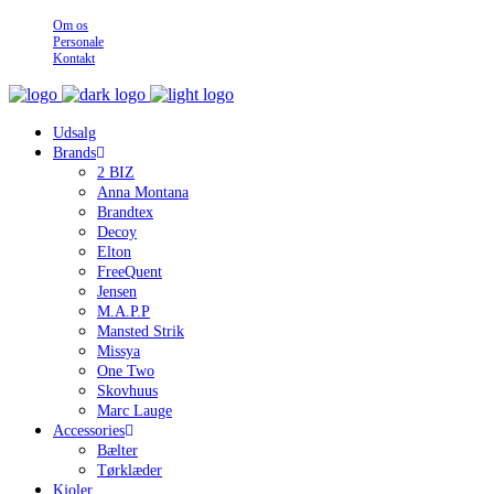
Om os
Personale
Kontakt
Udsalg
Brands
2 BIZ
Anna Montana
Brandtex
Decoy
Elton
FreeQuent
Jensen
M.A.P.P
Mansted Strik
Missya
One Two
Skovhuus
Marc Lauge
Accessories
Bælter
Tørklæder
Kjoler