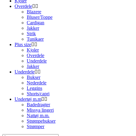
Kjoler
Overdele
Blazere
Bluser/Toppe
Cardigan
Jakker
Strik
Tunikaer
Plus size
Kjoler
Overdele
Underdele
Jakker
Underdele
Bukser
Nederdele
Leggins
Shorts/capri
Undertøj m.m
Badedragter
Missya lingeri
Nattøj m.m.
Strømpebukser
Strømper