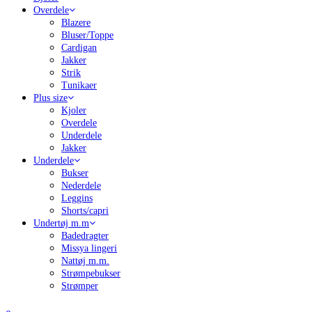
Overdele
Blazere
Bluser/Toppe
Cardigan
Jakker
Strik
Tunikaer
Plus size
Kjoler
Overdele
Underdele
Jakker
Underdele
Bukser
Nederdele
Leggins
Shorts/capri
Undertøj m.m
Badedragter
Missya lingeri
Nattøj m.m.
Strømpebukser
Strømper