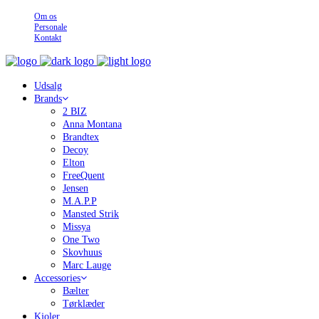
Om os
Personale
Kontakt
Udsalg
Brands
2 BIZ
Anna Montana
Brandtex
Decoy
Elton
FreeQuent
Jensen
M.A.P.P
Mansted Strik
Missya
One Two
Skovhuus
Marc Lauge
Accessories
Bælter
Tørklæder
Kjoler