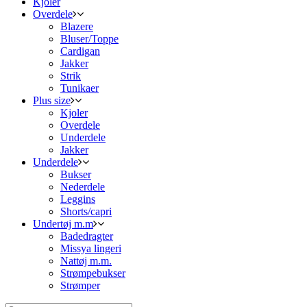
Kjoler
Overdele
Blazere
Bluser/Toppe
Cardigan
Jakker
Strik
Tunikaer
Plus size
Kjoler
Overdele
Underdele
Jakker
Underdele
Bukser
Nederdele
Leggins
Shorts/capri
Undertøj m.m
Badedragter
Missya lingeri
Nattøj m.m.
Strømpebukser
Strømper