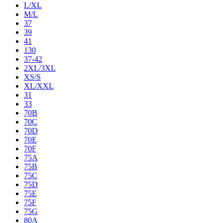
L/XL
M/L
37
39
41
130
37-42
2XL/3XL
XS/S
XL/XXL
31
33
70B
70C
70D
70E
70F
75A
75B
75C
75D
75E
75F
75G
80A