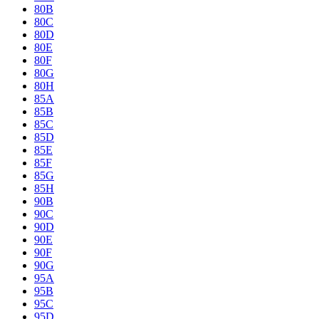
80B
80C
80D
80E
80F
80G
80H
85A
85B
85C
85D
85E
85F
85G
85H
90B
90C
90D
90E
90F
90G
95A
95B
95C
95D