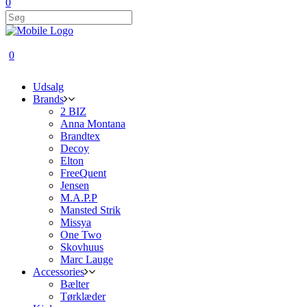
0
0
Udsalg
Brands
2 BIZ
Anna Montana
Brandtex
Decoy
Elton
FreeQuent
Jensen
M.A.P.P
Mansted Strik
Missya
One Two
Skovhuus
Marc Lauge
Accessories
Bælter
Tørklæder