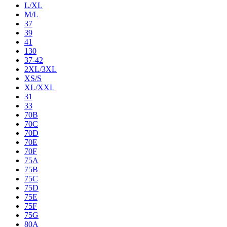
L/XL
M/L
37
39
41
130
37-42
2XL/3XL
XS/S
XL/XXL
31
33
70B
70C
70D
70E
70F
75A
75B
75C
75D
75E
75F
75G
80A