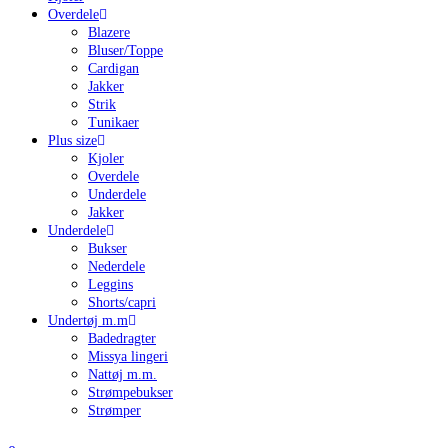
Overdele
Blazere
Bluser/Toppe
Cardigan
Jakker
Strik
Tunikaer
Plus size
Kjoler
Overdele
Underdele
Jakker
Underdele
Bukser
Nederdele
Leggins
Shorts/capri
Undertøj m.m
Badedragter
Missya lingeri
Nattøj m.m.
Strømpebukser
Strømper