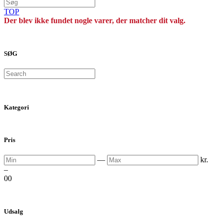
TOP
Der blev ikke fundet nogle varer, der matcher dit valg.
SØG
Search
Kategori
Pris
Min
Max
—
kr.
–
0
0
Udsalg