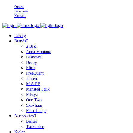
Om os
Personale
Kontakt
Udsalg
Brands
2 BIZ
Anna Montana
Brandtex
Decoy
Elton
FreeQuent
Jensen
M.A.P.P
Mansted Strik
Missya
One Two
Skovhuus
Marc Lauge
Accessories
Bælter
Tørklæder
Kjoler