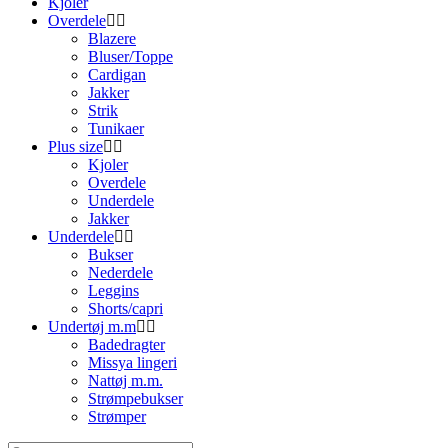
Kjoler
Overdele
Blazere
Bluser/Toppe
Cardigan
Jakker
Strik
Tunikaer
Plus size
Kjoler
Overdele
Underdele
Jakker
Underdele
Bukser
Nederdele
Leggins
Shorts/capri
Undertøj m.m
Badedragter
Missya lingeri
Nattøj m.m.
Strømpebukser
Strømper