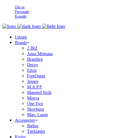
Om os
Personale
Kontakt
Udsalg
Brands
2 BIZ
Anna Montana
Brandtex
Decoy
Elton
FreeQuent
Jensen
M.A.P.P
Mansted Strik
Missya
One Two
Skovhuus
Marc Lauge
Accessories
Bælter
Tørklæder
Kjoler