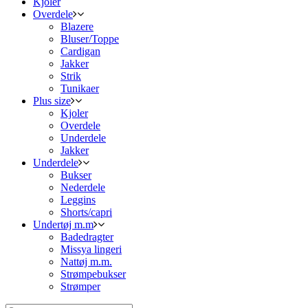
Kjoler
Overdele
Blazere
Bluser/Toppe
Cardigan
Jakker
Strik
Tunikaer
Plus size
Kjoler
Overdele
Underdele
Jakker
Underdele
Bukser
Nederdele
Leggins
Shorts/capri
Undertøj m.m
Badedragter
Missya lingeri
Nattøj m.m.
Strømpebukser
Strømper