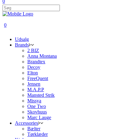
0
0
Udsalg
Brands
2 BIZ
Anna Montana
Brandtex
Decoy
Elton
FreeQuent
Jensen
M.A.P.P
Mansted Strik
Missya
One Two
Skovhuus
Marc Lauge
Accessories
Bælter
Tørklæder