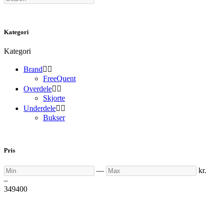
Kategori
Kategori
Brand


FreeQuent
Overdele


Skjorte
Underdele


Bukser
Pris
Min
Max
—
kr.
–
349
400