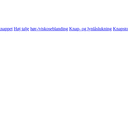
nappet
Høj talje
hør-/viskoseblanding
Knap- og lynlåslukning
Knapsto