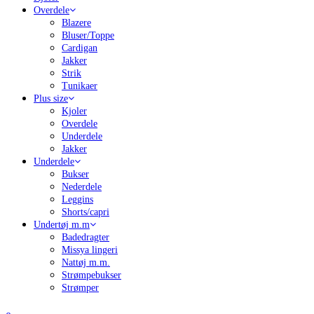
Overdele
Blazere
Bluser/Toppe
Cardigan
Jakker
Strik
Tunikaer
Plus size
Kjoler
Overdele
Underdele
Jakker
Underdele
Bukser
Nederdele
Leggins
Shorts/capri
Undertøj m.m
Badedragter
Missya lingeri
Nattøj m.m.
Strømpebukser
Strømper