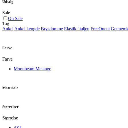
Udsalg
Sale
On Sale
Tag
Ankel
Ankel længde
Brystlomme
Elastik i taljen
FreeQuent
Gennemk
Farve
Farve
Moonbeam Melange
Materiale
Størrelser
Størrelse
4XL