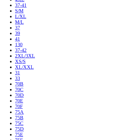
37-41
S/M
L/XL
M/L
37
39
41
130
37-42
2XL/3XL
XS/S
XL/XXL
31
33
70B
70C
70D
70E
70F
75A
75B
75C
75D
75E