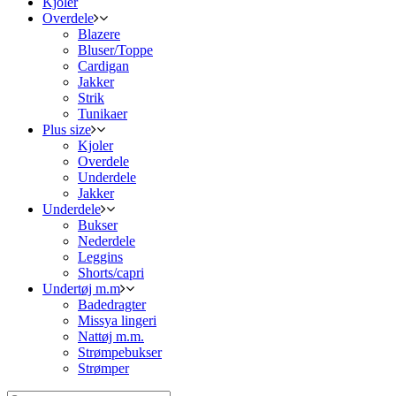
Kjoler
Overdele
Blazere
Bluser/Toppe
Cardigan
Jakker
Strik
Tunikaer
Plus size
Kjoler
Overdele
Underdele
Jakker
Underdele
Bukser
Nederdele
Leggins
Shorts/capri
Undertøj m.m
Badedragter
Missya lingeri
Nattøj m.m.
Strømpebukser
Strømper