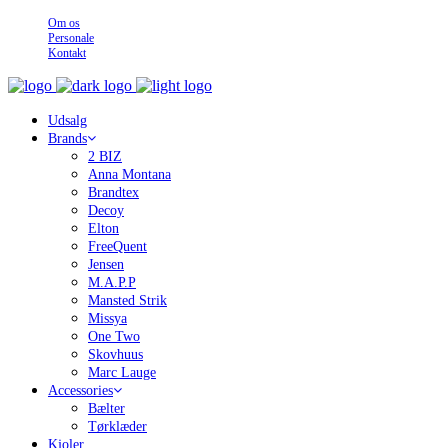
Om os
Personale
Kontakt
Udsalg
Brands
2 BIZ
Anna Montana
Brandtex
Decoy
Elton
FreeQuent
Jensen
M.A.P.P
Mansted Strik
Missya
One Two
Skovhuus
Marc Lauge
Accessories
Bælter
Tørklæder
Kjoler