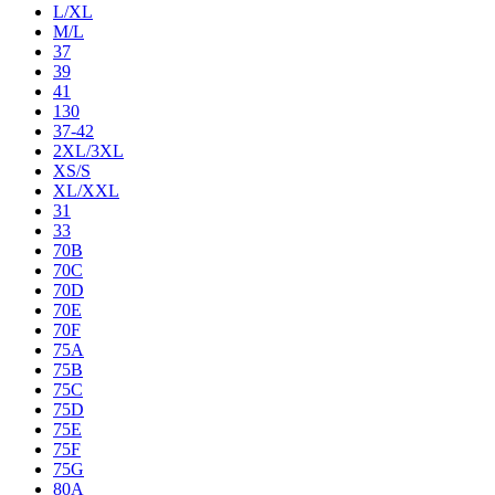
L/XL
M/L
37
39
41
130
37-42
2XL/3XL
XS/S
XL/XXL
31
33
70B
70C
70D
70E
70F
75A
75B
75C
75D
75E
75F
75G
80A