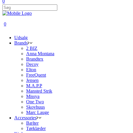
0
0
Udsalg
Brands
2 BIZ
Anna Montana
Brandtex
Decoy
Elton
FreeQuent
Jensen
M.A.P.P
Mansted Strik
Missya
One Two
Skovhuus
Marc Lauge
Accessories
Bælter
Tørklæder