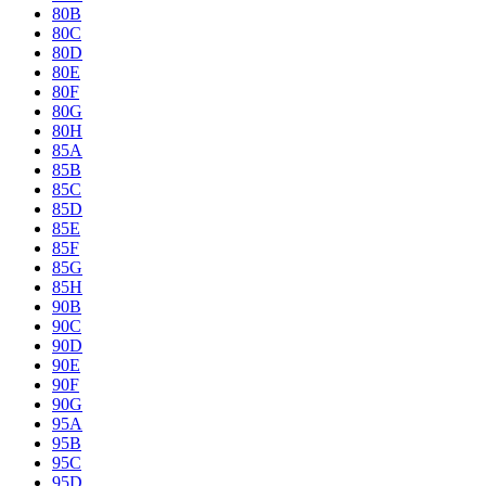
80B
80C
80D
80E
80F
80G
80H
85A
85B
85C
85D
85E
85F
85G
85H
90B
90C
90D
90E
90F
90G
95A
95B
95C
95D