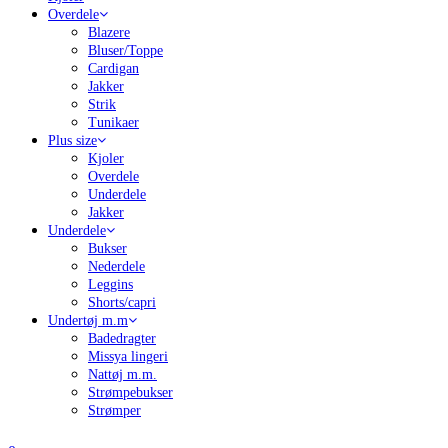
Overdele
Blazere
Bluser/Toppe
Cardigan
Jakker
Strik
Tunikaer
Plus size
Kjoler
Overdele
Underdele
Jakker
Underdele
Bukser
Nederdele
Leggins
Shorts/capri
Undertøj m.m
Badedragter
Missya lingeri
Nattøj m.m.
Strømpebukser
Strømper