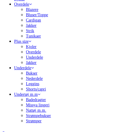
Overdele
Blazere
Bluser/Toppe
Cardigan
Jakker
Strik
Tunikaer
Plus size
Kjoler
Overdele
Underdele
Jakker
Underdele
Bukser
Nederdele
Leggins
Shorts/capri
Undertøj m.m
Badedragter
Missya lingeri
Nattøj m.m.
Strømpebukser
Strømper