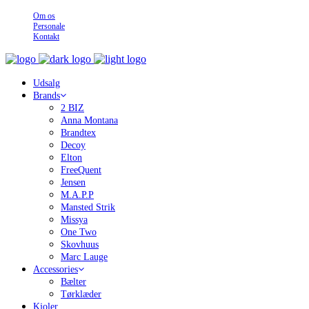
Om os
Personale
Kontakt
Udsalg
Brands
2 BIZ
Anna Montana
Brandtex
Decoy
Elton
FreeQuent
Jensen
M.A.P.P
Mansted Strik
Missya
One Two
Skovhuus
Marc Lauge
Accessories
Bælter
Tørklæder
Kjoler