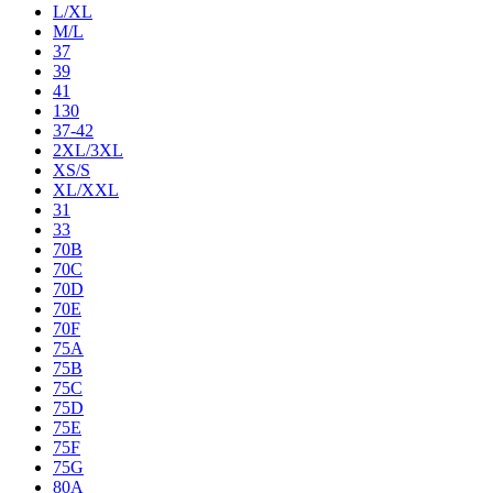
L/XL
M/L
37
39
41
130
37-42
2XL/3XL
XS/S
XL/XXL
31
33
70B
70C
70D
70E
70F
75A
75B
75C
75D
75E
75F
75G
80A