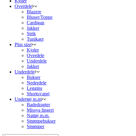
Kjoler
Overdele
Blazere
Bluser/Toppe
Cardigan
Jakker
Strik
Tunikaer
Plus size
Kjoler
Overdele
Underdele
Jakker
Underdele
Bukser
Nederdele
Leggins
Shorts/capri
Undertøj m.m
Badedragter
Missya lingeri
Nattøj m.m.
Strømpebukser
Strømper