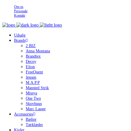
Om os
Personale
Kontakt
Udsalg
Brands
2 BIZ
Anna Montana
Brandtex
Decoy
Elton
FreeQuent
Jensen
M.A.P.P
Mansted Strik
Missya
One Two
Skovhuus
Marc Lauge
Accessories
Bælter
Tørklæder
Kjoler