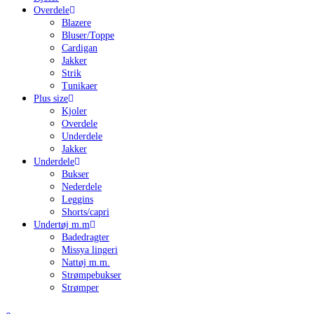
Overdele
Blazere
Bluser/Toppe
Cardigan
Jakker
Strik
Tunikaer
Plus size
Kjoler
Overdele
Underdele
Jakker
Underdele
Bukser
Nederdele
Leggins
Shorts/capri
Undertøj m.m
Badedragter
Missya lingeri
Nattøj m.m.
Strømpebukser
Strømper