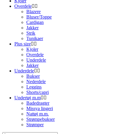
Kjoler
Overdele
Blazere
Bluser/Toppe
Cardigan
Jakker
Strik
Tunikaer
Plus size
Kjoler
Overdele
Underdele
Jakker
Underdele
Bukser
Nederdele
Leggins
Shorts/capri
Undertøj m.m
Badedragter
Missya lingeri
Nattøj m.m.
Strømpebukser
Strømper