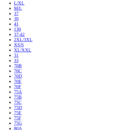
L/XL
M/L
37
39
41
130
37-42
2XL/3XL
XS/S
XL/XXL
31
33
70B
70C
70D
70E
70F
75A
75B
75C
75D
75E
75F
75G
80A