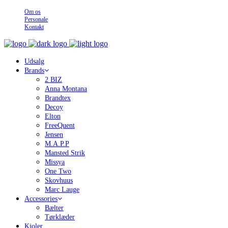
Om os
Personale
Kontakt
Udsalg
Brands
2 BIZ
Anna Montana
Brandtex
Decoy
Elton
FreeQuent
Jensen
M.A.P.P
Mansted Strik
Missya
One Two
Skovhuus
Marc Lauge
Accessories
Bælter
Tørklæder
Kjoler