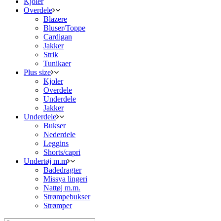
Kjoler
Overdele
Blazere
Bluser/Toppe
Cardigan
Jakker
Strik
Tunikaer
Plus size
Kjoler
Overdele
Underdele
Jakker
Underdele
Bukser
Nederdele
Leggins
Shorts/capri
Undertøj m.m
Badedragter
Missya lingeri
Nattøj m.m.
Strømpebukser
Strømper