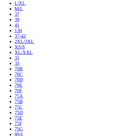
L/XL
M/L
37
39
41
130
37-42
2XL/3XL
XS/S
XL/XXL
31
33
70B
70C
70D
70E
70F
75A
75B
75C
75D
75E
75F
75G
80A