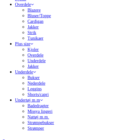
Overdele
Blazere
Bluser/Toppe
Cardigan
Jakker
Strik
Tunikaer
Plus size
Kjoler
Overdele
Underdele
Jakker
Underdele
Bukser
Nederdele
Leggins
Shorts/capri
Undertøj m.m
Badedragter
Missya lingeri
Nattøj m.m.
Strømpebukser
Strømper