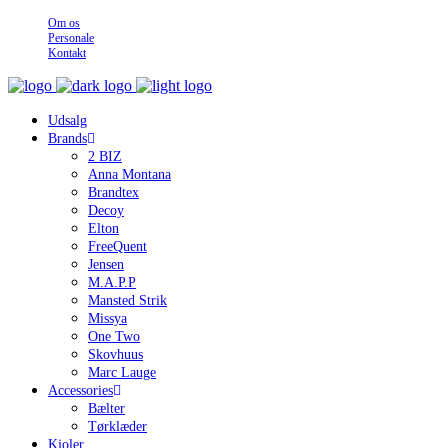
Om os
Personale
Kontakt
Udsalg
Brands
2 BIZ
Anna Montana
Brandtex
Decoy
Elton
FreeQuent
Jensen
M.A.P.P
Mansted Strik
Missya
One Two
Skovhuus
Marc Lauge
Accessories
Bælter
Tørklæder
Kjoler