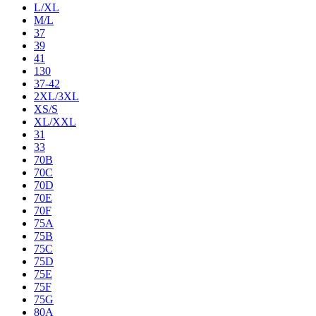
L/XL
M/L
37
39
41
130
37-42
2XL/3XL
XS/S
XL/XXL
31
33
70B
70C
70D
70E
70F
75A
75B
75C
75D
75E
75F
75G
80A