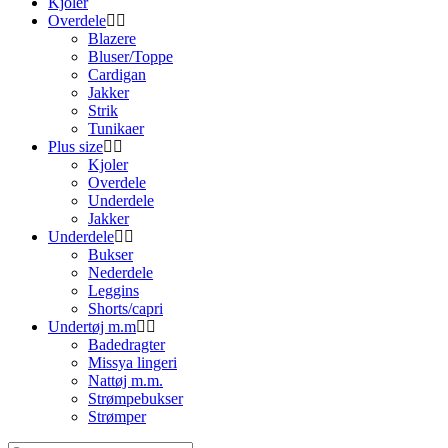
Kjoler
Overdele
Blazere
Bluser/Toppe
Cardigan
Jakker
Strik
Tunikaer
Plus size
Kjoler
Overdele
Underdele
Jakker
Underdele
Bukser
Nederdele
Leggins
Shorts/capri
Undertøj m.m
Badedragter
Missya lingeri
Nattøj m.m.
Strømpebukser
Strømper