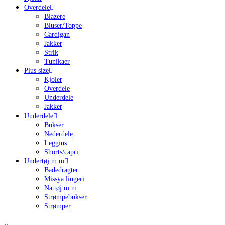
Overdele
Blazere
Bluser/Toppe
Cardigan
Jakker
Strik
Tunikaer
Plus size
Kjoler
Overdele
Underdele
Jakker
Underdele
Bukser
Nederdele
Leggins
Shorts/capri
Undertøj m.m
Badedragter
Missya lingeri
Nattøj m.m.
Strømpebukser
Strømper