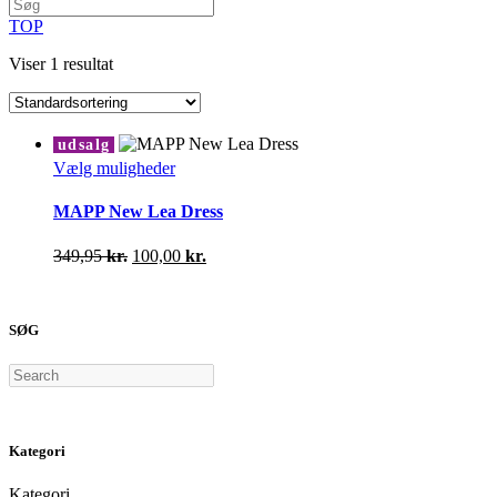
TOP
Viser 1 resultat
udsalg
Dette
Vælg muligheder
vare
har
MAPP New Lea Dress
flere
varianter.
Den
Den
349,95
kr.
100,00
kr.
Mulighederne
oprindelige
aktuelle
kan
pris
pris
vælges
var:
er:
på
SØG
349,95 kr..
100,00 kr..
varesiden
Search
Kategori
Kategori