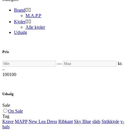
Brand


M.A.P.P
Kjoler


Alle kjoler
Udsalg
Pris
Min
Max
—
kr.
–
100
100
Udsalg
Sale
On Sale
Tag
Krave
MAPP
New Lea Dress
Ribkant
Sky Blue
slids
Strikkjole
v-
hals