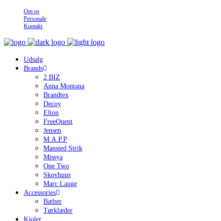
Om os
Personale
Kontakt
Udsalg
Brands
2 BIZ
Anna Montana
Brandtex
Decoy
Elton
FreeQuent
Jensen
M.A.P.P
Mansted Strik
Missya
One Two
Skovhuus
Marc Lauge
Accessories
Bælter
Tørklæder
Kjoler