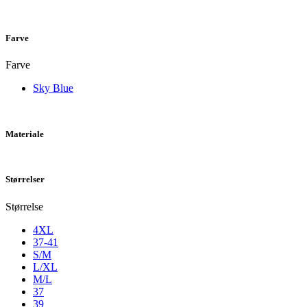
Farve
Farve
Sky Blue
Materiale
Størrelser
Størrelse
4XL
37-41
S/M
L/XL
M/L
37
39