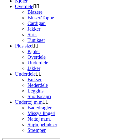
Kjoler
Overdele
Blazere
Bluser/Toppe
Cardigan
Jakker
Strik
Tunikaer
Plus size
Kjoler
Overdele
Underdele
Jakker
Underdele
Bukser
Nederdele
Leggins
Shorts/capri
Undertøj m.m
Badedragter
Missya lingeri
Nattøj m.m.
Strømpebukser
Strømper