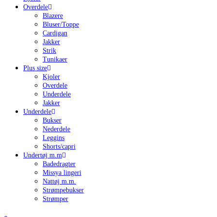
Overdele
Blazere
Bluser/Toppe
Cardigan
Jakker
Strik
Tunikaer
Plus size
Kjoler
Overdele
Underdele
Jakker
Underdele
Bukser
Nederdele
Leggins
Shorts/capri
Undertøj m.m
Badedragter
Missya lingeri
Nattøj m.m.
Strømpebukser
Strømper