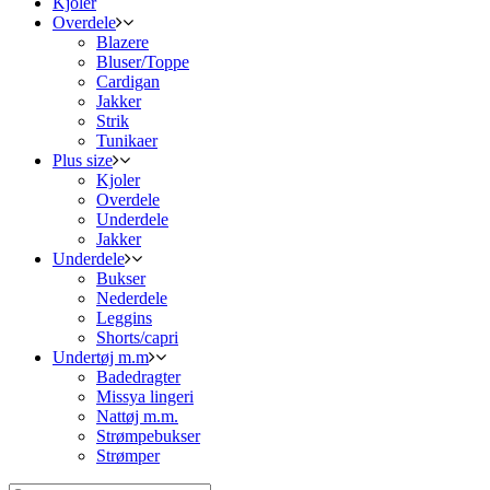
Kjoler
Overdele
Blazere
Bluser/Toppe
Cardigan
Jakker
Strik
Tunikaer
Plus size
Kjoler
Overdele
Underdele
Jakker
Underdele
Bukser
Nederdele
Leggins
Shorts/capri
Undertøj m.m
Badedragter
Missya lingeri
Nattøj m.m.
Strømpebukser
Strømper