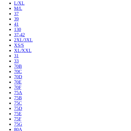
L/XL
M/L
37
39
41
130
37-42
2XL/3XL
XS/S
XL/XXL
31
33
70B
70C
70D
70E
70F
75A
75B
75C
75D
75E
75F
75G
80A