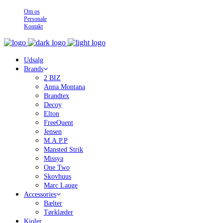
Om os
Personale
Kontakt
Udsalg
Brands
2 BIZ
Anna Montana
Brandtex
Decoy
Elton
FreeQuent
Jensen
M.A.P.P
Mansted Strik
Missya
One Two
Skovhuus
Marc Lauge
Accessories
Bælter
Tørklæder
Kjoler