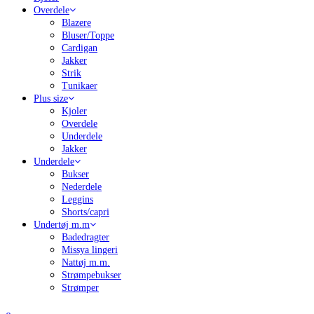
Overdele
Blazere
Bluser/Toppe
Cardigan
Jakker
Strik
Tunikaer
Plus size
Kjoler
Overdele
Underdele
Jakker
Underdele
Bukser
Nederdele
Leggins
Shorts/capri
Undertøj m.m
Badedragter
Missya lingeri
Nattøj m.m.
Strømpebukser
Strømper