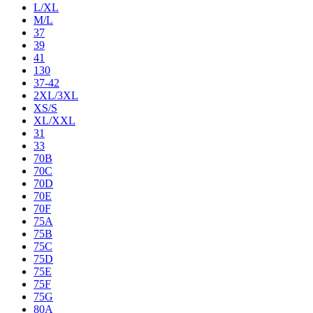
L/XL
M/L
37
39
41
130
37-42
2XL/3XL
XS/S
XL/XXL
31
33
70B
70C
70D
70E
70F
75A
75B
75C
75D
75E
75F
75G
80A