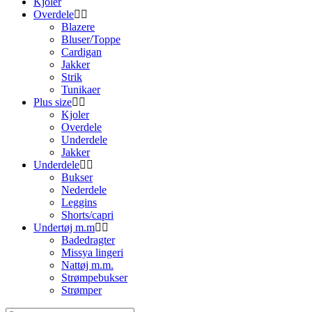
Kjoler
Overdele
Blazere
Bluser/Toppe
Cardigan
Jakker
Strik
Tunikaer
Plus size
Kjoler
Overdele
Underdele
Jakker
Underdele
Bukser
Nederdele
Leggins
Shorts/capri
Undertøj m.m
Badedragter
Missya lingeri
Nattøj m.m.
Strømpebukser
Strømper