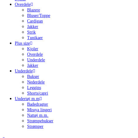
Overdele
Blazere
Bluser/Toppe
Cardigan
Jakker
Strik
Tunikaer
Plus size
Kjoler
Overdele
Underdele
Jakker
Underdele
Bukser
Nederdele
Leggins
Shorts/capri
Undertøj m.m
Badedragter
Missya lingeri
Nattøj m.m.
Strømpebukser
Strømper