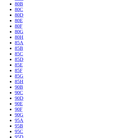
80B
80C
80D
80E
80F
80G
80H
85A
85B
85C
85D
85E
85F
85G
85H
90B
90C
90D
90E
90F
90G
95A
95B
95C
95D