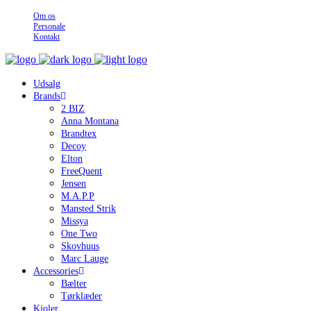
Om os
Personale
Kontakt
Udsalg
Brands
2 BIZ
Anna Montana
Brandtex
Decoy
Elton
FreeQuent
Jensen
M.A.P.P
Mansted Strik
Missya
One Two
Skovhuus
Marc Lauge
Accessories
Bælter
Tørklæder
Kjoler