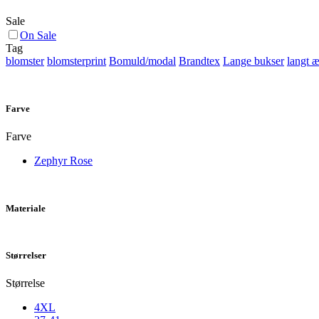
Sale
On Sale
Tag
blomster
blomsterprint
Bomuld/modal
Brandtex
Lange bukser
langt 
Farve
Farve
Zephyr Rose
Materiale
Størrelser
Størrelse
4XL