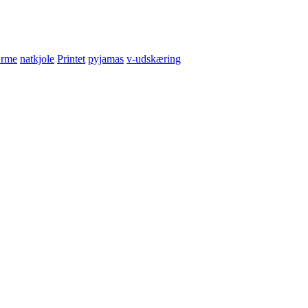
ærme
natkjole
Printet
pyjamas
v-udskæring