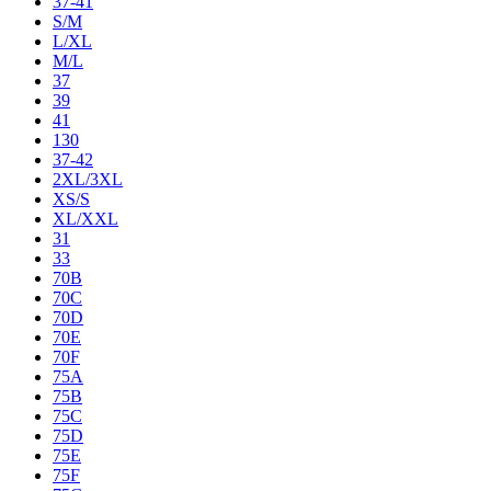
37-41
S/M
L/XL
M/L
37
39
41
130
37-42
2XL/3XL
XS/S
XL/XXL
31
33
70B
70C
70D
70E
70F
75A
75B
75C
75D
75E
75F