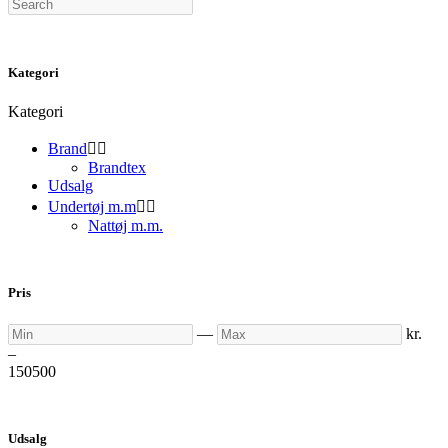
Search
Kategori
Kategori
Brand


Brandtex
Udsalg
Undertøj m.m


Nattøj m.m.
Pris
Min
Max
—
kr.
–
150
500
Udsalg