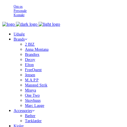
Om os
Personale
Kontakt
Udsalg
Brands
2 BIZ
Anna Montana
Brandtex
Decoy
Elton
FreeQuent
Jensen
M.A.P.P
Mansted Strik
Missya
One Two
Skovhuus
Marc Lauge
Accessories
Bælter
Tørklæder
Kjoler