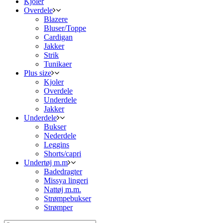
Kjoler
Overdele
Blazere
Bluser/Toppe
Cardigan
Jakker
Strik
Tunikaer
Plus size
Kjoler
Overdele
Underdele
Jakker
Underdele
Bukser
Nederdele
Leggins
Shorts/capri
Undertøj m.m
Badedragter
Missya lingeri
Nattøj m.m.
Strømpebukser
Strømper