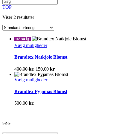
TOP
Viser 2 resultater
udsalg
Dette
Vælg muligheder
vare
har
Brandtex Natkjole Blomst
flere
varianter.
Den
Den
400,00
kr.
150,00
kr.
Mulighederne
oprindelige
aktuelle
kan
pris
Dette
pris
Vælg muligheder
vælges
var:
vare
er:
på
400,00 kr..
har
150,00 kr..
Brandtex Pyjamas Blomst
varesiden
flere
varianter.
500,00
kr.
Mulighederne
kan
vælges
på
SØG
varesiden