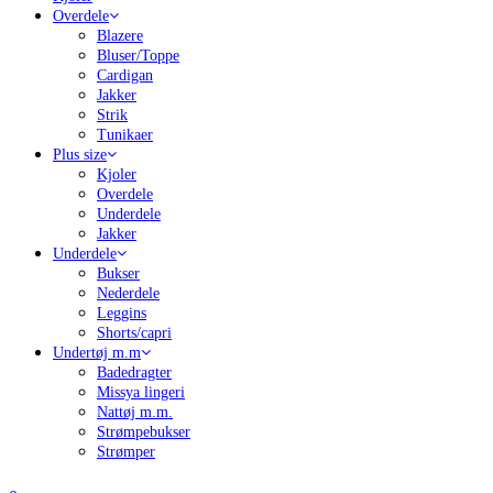
Overdele
Blazere
Bluser/Toppe
Cardigan
Jakker
Strik
Tunikaer
Plus size
Kjoler
Overdele
Underdele
Jakker
Underdele
Bukser
Nederdele
Leggins
Shorts/capri
Undertøj m.m
Badedragter
Missya lingeri
Nattøj m.m.
Strømpebukser
Strømper