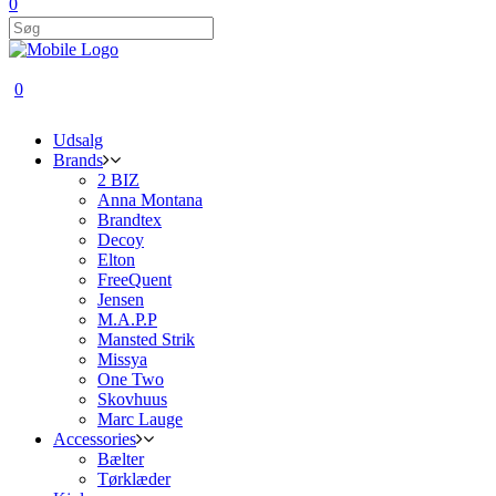
0
0
Udsalg
Brands
2 BIZ
Anna Montana
Brandtex
Decoy
Elton
FreeQuent
Jensen
M.A.P.P
Mansted Strik
Missya
One Two
Skovhuus
Marc Lauge
Accessories
Bælter
Tørklæder