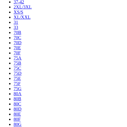
37-42
2XL/3XL
XS/S
XL/XXL
31
33
70B
70C
70D
70E
70F
75A
75B
75C
75D
75E
75F
75G
80A
80B
80C
80D
80E
80F
80G