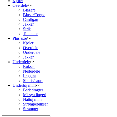
Kjoler
Overdele
Blazere
Bluser/Toppe
Cardigan
Jakker
Strik
Tunikaer
Plus size
Kjoler
Overdele
Underdele
Jakker
Underdele
Bukser
Nederdele
Leggins
Shorts/capri
Undertøj m.m
Badedragter
Missya lingeri
Nattøj m.m.
Strømpebukser
Strømper