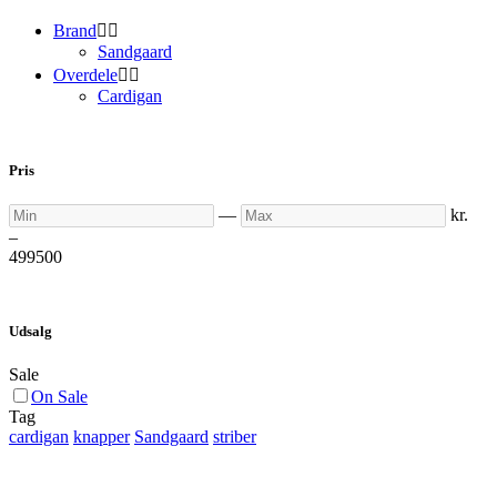
Brand


Sandgaard
Overdele


Cardigan
Pris
Min
Max
—
kr.
–
499
500
Udsalg
Sale
On Sale
Tag
cardigan
knapper
Sandgaard
striber