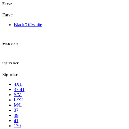
Farve
Farve
Black/Offwhite
Materiale
Størrelser
Størrelse
4XL
37-41
S/M
L/XL
M/L
37
39
41
130