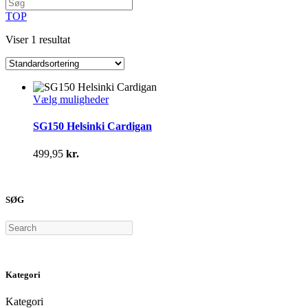
TOP
Viser 1 resultat
Dette
Vælg muligheder
vare
har
SG150 Helsinki Cardigan
flere
varianter.
499,95
kr.
Mulighederne
kan
vælges
på
SØG
varesiden
Search
Kategori
Kategori