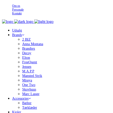
Om os
Personale
Kontakt
Udsalg
Brands
2 BIZ
Anna Montana
Brandtex
Decoy
Elton
FreeQuent
Jensen
M.A.P.P
Mansted Strik
Missya
One Two
Skovhuus
Marc Lauge
Accessories
Bælter
Tørklæder
Kjoler