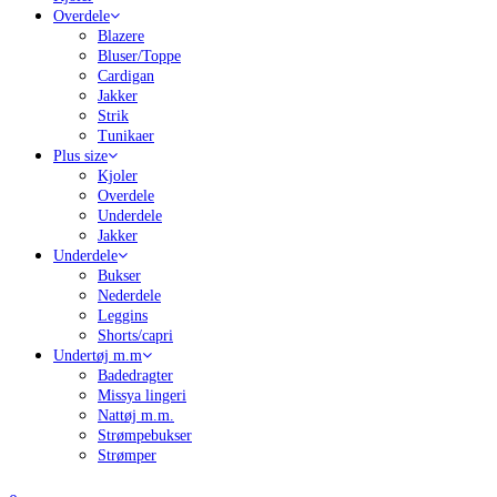
Overdele
Blazere
Bluser/Toppe
Cardigan
Jakker
Strik
Tunikaer
Plus size
Kjoler
Overdele
Underdele
Jakker
Underdele
Bukser
Nederdele
Leggins
Shorts/capri
Undertøj m.m
Badedragter
Missya lingeri
Nattøj m.m.
Strømpebukser
Strømper