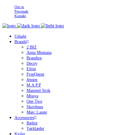
Om os
Personale
Kontakt
Udsalg
Brands
2 BIZ
Anna Montana
Brandtex
Decoy
Elton
FreeQuent
Jensen
M.A.P.P
Mansted Strik
Missya
One Two
Skovhuus
Marc Lauge
Accessories
Bælter
Tørklæder
Kjoler