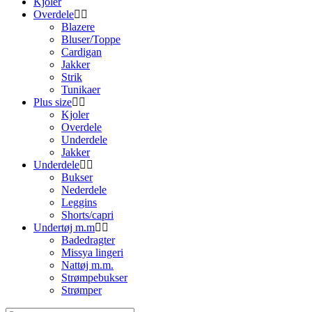
Kjoler
Overdele
Blazere
Bluser/Toppe
Cardigan
Jakker
Strik
Tunikaer
Plus size
Kjoler
Overdele
Underdele
Jakker
Underdele
Bukser
Nederdele
Leggins
Shorts/capri
Undertøj m.m
Badedragter
Missya lingeri
Nattøj m.m.
Strømpebukser
Strømper