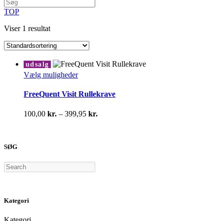
TOP
Viser 1 resultat
udsalg
Dette
Vælg muligheder
vare
har
FreeQuent Visit Rullekrave
flere
varianter.
Prisinterval:
100,00
kr.
–
399,95
kr.
Mulighederne
100,00 kr.
kan
til
vælges
399,95 kr.
på
SØG
varesiden
Search
Kategori
Kategori