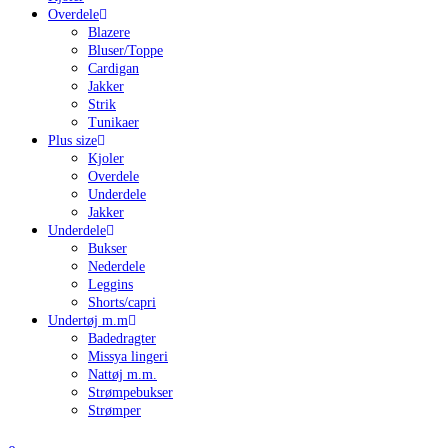
Overdele
Blazere
Bluser/Toppe
Cardigan
Jakker
Strik
Tunikaer
Plus size
Kjoler
Overdele
Underdele
Jakker
Underdele
Bukser
Nederdele
Leggins
Shorts/capri
Undertøj m.m
Badedragter
Missya lingeri
Nattøj m.m.
Strømpebukser
Strømper