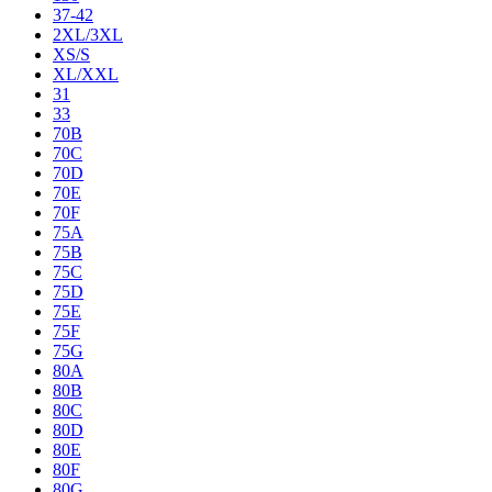
37-42
2XL/3XL
XS/S
XL/XXL
31
33
70B
70C
70D
70E
70F
75A
75B
75C
75D
75E
75F
75G
80A
80B
80C
80D
80E
80F
80G