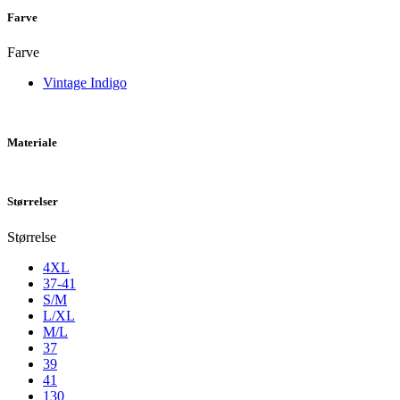
Farve
Farve
Vintage Indigo
Materiale
Størrelser
Størrelse
4XL
37-41
S/M
L/XL
M/L
37
39
41
130