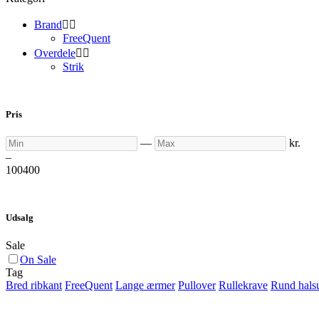
Brand


FreeQuent
Overdele


Strik
Pris
Min
Max
—
kr.
–
100
400
Udsalg
Sale
On Sale
Tag
Bred ribkant
FreeQuent
Lange ærmer
Pullover
Rullekrave
Rund hals