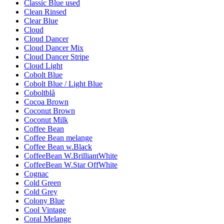
Classic Blue used
Clean Rinsed
Clear Blue
Cloud
Cloud Dancer
Cloud Dancer Mix
Cloud Dancer Stripe
Cloud Light
Cobolt Blue
Cobolt Blue / Light Blue
Coboltblå
Cocoa Brown
Coconut Brown
Coconut Milk
Coffee Bean
Coffee Bean melange
Coffee Bean w.Black
CoffeeBean W.BrilliantWhite
CoffeeBean W.Star OffWhite
Cognac
Cold Green
Cold Grey
Colony Blue
Cool Vintage
Coral Melange