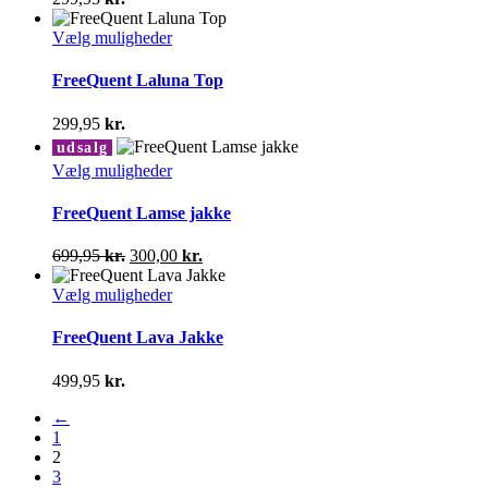
Mulighederne
kan
Dette
Vælg muligheder
vælges
vare
på
har
FreeQuent Laluna Top
varesiden
flere
varianter.
299,95
kr.
Mulighederne
udsalg
kan
Dette
Vælg muligheder
vælges
vare
på
har
FreeQuent Lamse jakke
varesiden
flere
varianter.
Den
Den
699,95
kr.
300,00
kr.
Mulighederne
oprindelige
aktuelle
kan
pris
Dette
pris
Vælg muligheder
vælges
var:
vare
er:
på
699,95 kr..
har
300,00 kr..
FreeQuent Lava Jakke
varesiden
flere
varianter.
499,95
kr.
Mulighederne
kan
←
vælges
1
på
2
varesiden
3