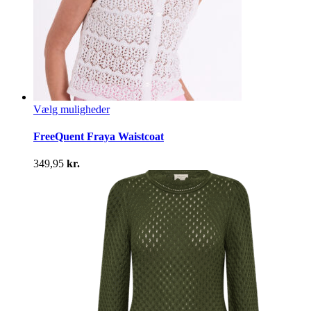
Dette
Vælg muligheder
vare
har
FreeQuent Fraya Waistcoat
flere
varianter.
349,95
kr.
Mulighederne
kan
vælges
på
varesiden