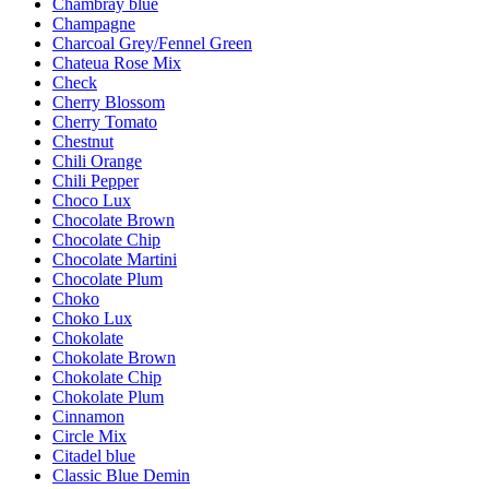
Chambray blue
Champagne
Charcoal Grey/Fennel Green
Chateua Rose Mix
Check
Cherry Blossom
Cherry Tomato
Chestnut
Chili Orange
Chili Pepper
Choco Lux
Chocolate Brown
Chocolate Chip
Chocolate Martini
Chocolate Plum
Choko
Choko Lux
Chokolate
Chokolate Brown
Chokolate Chip
Chokolate Plum
Cinnamon
Circle Mix
Citadel blue
Classic Blue Demin