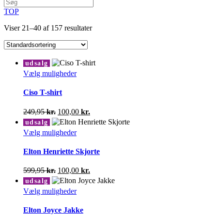
TOP
Viser 21–40 af 157 resultater
udsalg
Dette
Vælg muligheder
vare
har
Ciso T-shirt
flere
varianter.
Den
Den
249,95
kr.
100,00
kr.
Mulighederne
oprindelige
aktuelle
udsalg
kan
pris
pris
Dette
Vælg muligheder
vælges
var:
er:
vare
på
249,95 kr..
100,00 kr..
har
Elton Henriette Skjorte
varesiden
flere
varianter.
Den
Den
599,95
kr.
100,00
kr.
Mulighederne
oprindelige
aktuelle
udsalg
kan
pris
pris
Dette
Vælg muligheder
vælges
var:
er:
vare
på
599,95 kr..
100,00 kr..
har
Elton Joyce Jakke
varesiden
flere