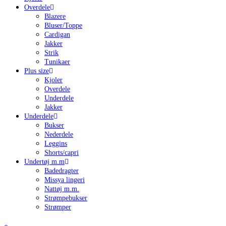
Overdele
Blazere
Bluser/Toppe
Cardigan
Jakker
Strik
Tunikaer
Plus size
Kjoler
Overdele
Underdele
Jakker
Underdele
Bukser
Nederdele
Leggins
Shorts/capri
Undertøj m.m
Badedragter
Missya lingeri
Nattøj m.m.
Strømpebukser
Strømper