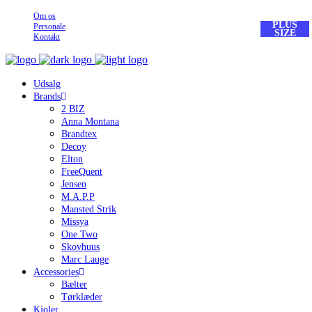
Om os
PLUS
Personale
SIZE
Kontakt
Udsalg
Brands
2 BIZ
Anna Montana
Brandtex
Decoy
Elton
FreeQuent
Jensen
M.A.P.P
Mansted Strik
Missya
One Two
Skovhuus
Marc Lauge
Accessories
Bælter
Tørklæder
Kjoler