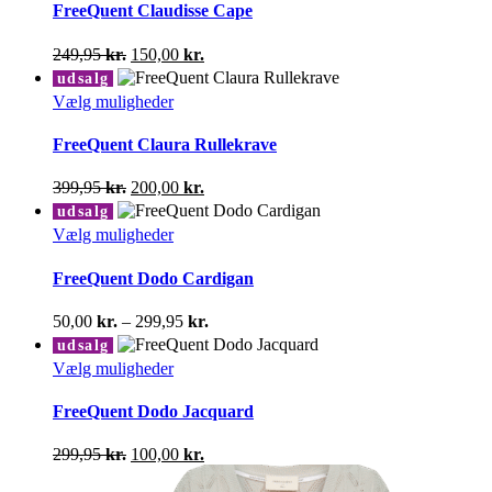
har
FreeQuent Claudisse Cape
varesiden
flere
varianter.
Den
Den
249,95
kr.
150,00
kr.
Mulighederne
oprindelige
aktuelle
udsalg
kan
pris
pris
Dette
Vælg muligheder
vælges
var:
er:
vare
på
249,95 kr..
150,00 kr..
har
FreeQuent Claura Rullekrave
varesiden
flere
varianter.
Den
Den
399,95
kr.
200,00
kr.
Mulighederne
oprindelige
aktuelle
udsalg
kan
pris
pris
Dette
Vælg muligheder
vælges
var:
er:
vare
på
399,95 kr..
200,00 kr..
har
FreeQuent Dodo Cardigan
varesiden
flere
varianter.
Prisinterval:
50,00
kr.
–
299,95
kr.
Mulighederne
50,00 kr.
udsalg
kan
til
Dette
Vælg muligheder
vælges
299,95 kr.
vare
på
har
FreeQuent Dodo Jacquard
varesiden
flere
varianter.
Den
Den
299,95
kr.
100,00
kr.
Mulighederne
oprindelige
aktuelle
kan