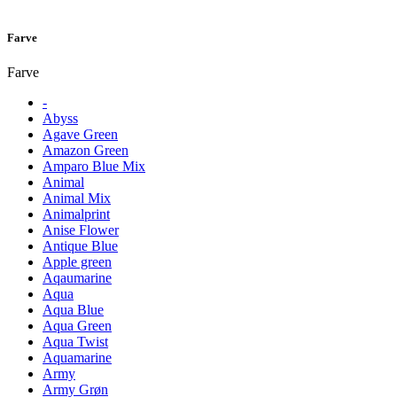
Farve
Farve
-
Abyss
Agave Green
Amazon Green
Amparo Blue Mix
Animal
Animal Mix
Animalprint
Anise Flower
Antique Blue
Apple green
Aqaumarine
Aqua
Aqua Blue
Aqua Green
Aqua Twist
Aquamarine
Army
Army Grøn