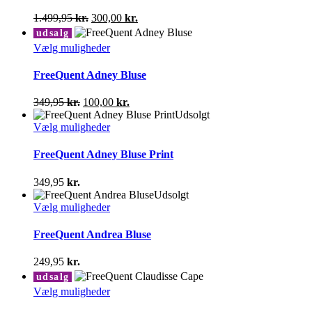
varianter.
Den
Den
1.499,95
kr.
300,00
kr.
Mulighederne
oprindelige
aktuelle
udsalg
kan
pris
pris
Dette
Vælg muligheder
vælges
var:
er:
vare
på
1.499,95 kr..
300,00 kr..
har
FreeQuent Adney Bluse
varesiden
flere
varianter.
Den
Den
349,95
kr.
100,00
kr.
Mulighederne
oprindelige
aktuelle
Udsolgt
kan
pris
Dette
pris
Vælg muligheder
vælges
var:
vare
er:
på
349,95 kr..
har
100,00 kr..
FreeQuent Adney Bluse Print
varesiden
flere
varianter.
349,95
kr.
Mulighederne
Udsolgt
kan
Dette
Vælg muligheder
vælges
vare
på
har
FreeQuent Andrea Bluse
varesiden
flere
varianter.
249,95
kr.
Mulighederne
udsalg
kan
Dette
Vælg muligheder
vælges
vare
på