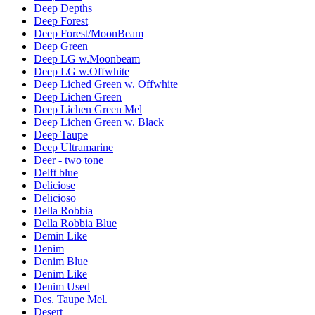
Deep Depths
Deep Forest
Deep Forest/MoonBeam
Deep Green
Deep LG w.Moonbeam
Deep LG w.Offwhite
Deep Liched Green w. Offwhite
Deep Lichen Green
Deep Lichen Green Mel
Deep Lichen Green w. Black
Deep Taupe
Deep Ultramarine
Deer - two tone
Delft blue
Deliciose
Delicioso
Della Robbia
Della Robbia Blue
Demin Like
Denim
Denim Blue
Denim Like
Denim Used
Des. Taupe Mel.
Desert