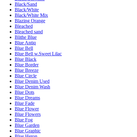
Black/Sand
Black/White
Black/White Mix
Blazing Orange
Bleached
Bleached sand
Blithe Blue
Blue Antiq
Blue Bell
Blue Bell w.Sweet Lilac
Blue Black
Blue Border
Blue Breeze
Blue Circle
Blue Denim Used
Blue Denim Wash
Blue Dots
Blue Dreams
Blue Fade
Blue Flower
Blue Flowers
Blue Fog
Blue Garden
Blue Graphic
Blue Heron