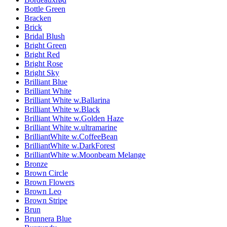
Bottle Green
Bracken
Brick
Bridal Blush
Bright Green
Bright Red
Bright Rose
Bright Sky
Brilliant Blue
Brilliant White
Brilliant White w.Ballarina
Brilliant White w.Black
Brilliant White w.Golden Haze
Brilliant White w.ultramarine
BrilliantWhite w.CoffeeBean
BrilliantWhite w.DarkForest
BrilliantWhite w.Moonbeam Melange
Bronze
Brown Circle
Brown Flowers
Brown Leo
Brown Stripe
Brun
Brunnera Blue