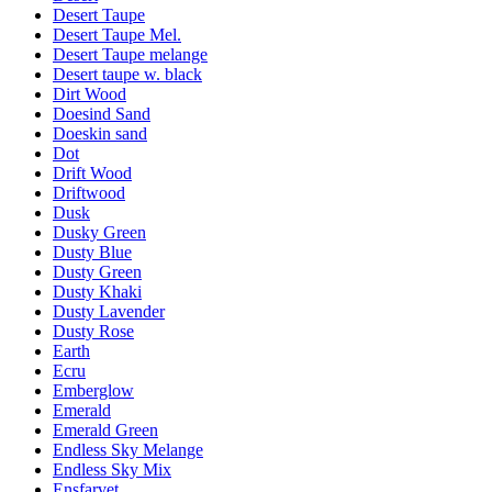
Desert Taupe
Desert Taupe Mel.
Desert Taupe melange
Desert taupe w. black
Dirt Wood
Doesind Sand
Doeskin sand
Dot
Drift Wood
Driftwood
Dusk
Dusky Green
Dusty Blue
Dusty Green
Dusty Khaki
Dusty Lavender
Dusty Rose
Earth
Ecru
Emberglow
Emerald
Emerald Green
Endless Sky Melange
Endless Sky Mix
Ensfarvet