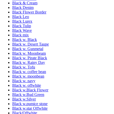
Black & Cream
Black Denim
Black Flower Border
Black Leo
Black Lurex
Black Tulip
Black Wave
Black mix
Black w. Black
Black w. Desert Taupe
Black w. Gunmetal
Black w. Moonbeam
Black w. Pirate Black
Black w. Rainy Day
Black w. Tofu
Black w. coffee bean
Black w. moonbean
Black w. navy
Black w. offwhite
Black w.Black Flower
Black w.Bud Green
Black w.Silver
Black w.pumice stone
Black w.star Offwhite
Black/Offwhite