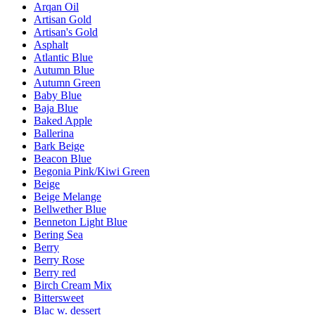
Arqan Oil
Artisan Gold
Artisan's Gold
Asphalt
Atlantic Blue
Autumn Blue
Autumn Green
Baby Blue
Baja Blue
Baked Apple
Ballerina
Bark Beige
Beacon Blue
Begonia Pink/Kiwi Green
Beige
Beige Melange
Bellwether Blue
Benneton Light Blue
Bering Sea
Berry
Berry Rose
Berry red
Birch Cream Mix
Bittersweet
Blac w. dessert