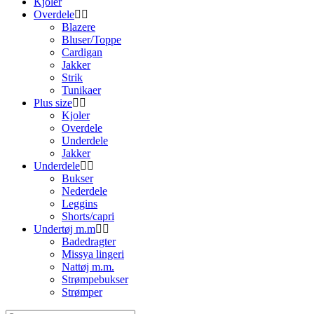
Kjoler
Overdele
Blazere
Bluser/Toppe
Cardigan
Jakker
Strik
Tunikaer
Plus size
Kjoler
Overdele
Underdele
Jakker
Underdele
Bukser
Nederdele
Leggins
Shorts/capri
Undertøj m.m
Badedragter
Missya lingeri
Nattøj m.m.
Strømpebukser
Strømper