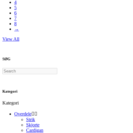
4
5
6
7
8
→
View All
SØG
Search
Kategori
Kategori
Overdele


Strik
Skjorte
Cardigan