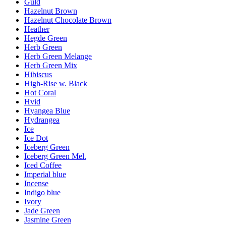
Guld
Hazelnut Brown
Hazelnut Chocolate Brown
Heather
Hegde Green
Herb Green
Herb Green Melange
Herb Green Mix
Hibiscus
High-Rise w. Black
Hot Coral
Hvid
Hyangea Blue
Hydrangea
Ice
Ice Dot
Iceberg Green
Iceberg Green Mel.
Iced Coffee
Imperial blue
Incense
Indigo blue
Ivory
Jade Green
Jasmine Green