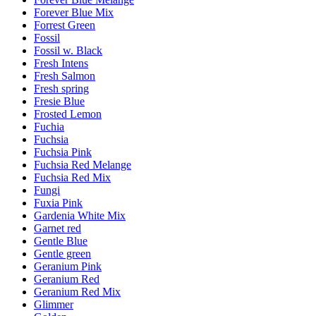
Forever Blue Mix
Forrest Green
Fossil
Fossil w. Black
Fresh Intens
Fresh Salmon
Fresh spring
Fresie Blue
Frosted Lemon
Fuchia
Fuchsia
Fuchsia Pink
Fuchsia Red Melange
Fuchsia Red Mix
Fungi
Fuxia Pink
Gardenia White Mix
Garnet red
Gentle Blue
Gentle green
Geranium Pink
Geranium Red
Geranium Red Mix
Glimmer