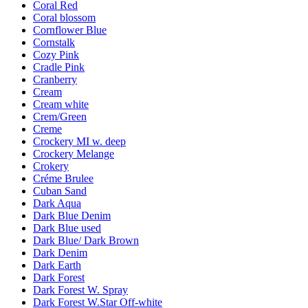
Coral Red
Coral blossom
Cornflower Blue
Cornstalk
Cozy Pink
Cradle Pink
Cranberry
Cream
Cream white
Crem/Green
Creme
Crockery MI w. deep
Crockery Melange
Crokery
Créme Brulee
Cuban Sand
Dark Aqua
Dark Blue Denim
Dark Blue used
Dark Blue/ Dark Brown
Dark Denim
Dark Earth
Dark Forest
Dark Forest W. Spray
Dark Forest W.Star Off-white