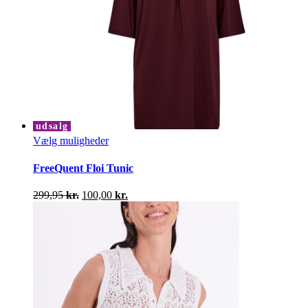
udsalg
Dette
Vælg muligheder
vare
har
FreeQuent Floi Tunic
flere
varianter.
Den
Den
299,95
kr.
100,00
kr.
Mulighederne
oprindelige
aktuelle
kan
pris
pris
vælges
var:
er:
på
299,95 kr..
100,00 kr..
varesiden