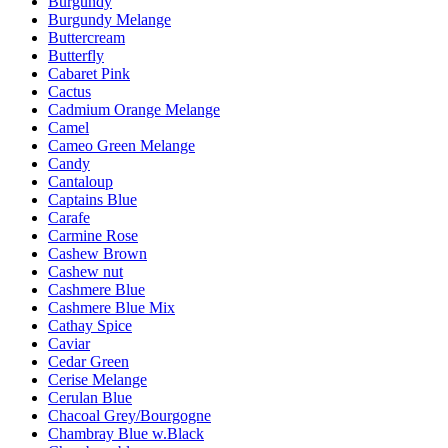
Burgundy
Burgundy Melange
Buttercream
Butterfly
Cabaret Pink
Cactus
Cadmium Orange Melange
Camel
Cameo Green Melange
Candy
Cantaloup
Captains Blue
Carafe
Carmine Rose
Cashew Brown
Cashew nut
Cashmere Blue
Cashmere Blue Mix
Cathay Spice
Caviar
Cedar Green
Cerise Melange
Cerulan Blue
Chacoal Grey/Bourgogne
Chambray Blue w.Black