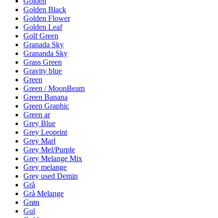
Golden
Golden Black
Golden Flower
Golden Leaf
Golf Green
Granada Sky
Grananda Sky
Grass Green
Gravity blue
Green
Green / MoonBeam
Green Banana
Green Graphic
Green ar
Grey Blue
Grey Leoprint
Grey Marl
Grey Mel/Purple
Grey Melange Mix
Grey melange
Grey used Demin
Grå
Grå Melange
Grøn
Gul