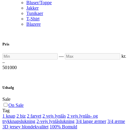
Bluser/Toppe
Jakker
Tunikaer
T-Shirt
Blazere
Pris
Min
Max
—
kr.
–
50
1000
Udsalg
Sale
On Sale
Tag
1 knap
2 biz
2 farvet
2 vejs lynlås
2 vejs lynlås- og
trykknapslukning
2-vejs lynlåslukning
3/4 lange ærmer
3/4 ærme
3D jersey blondekvalitet
100% Bomuld