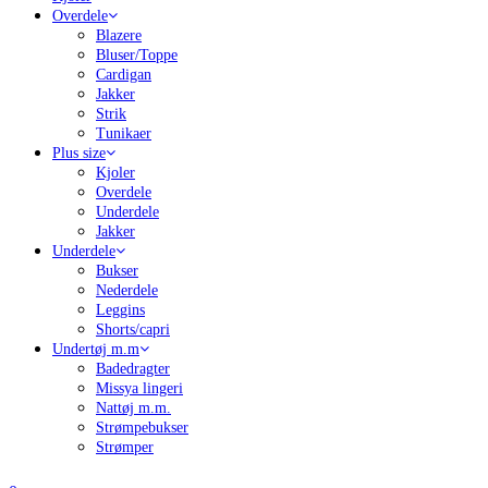
Overdele
Blazere
Bluser/Toppe
Cardigan
Jakker
Strik
Tunikaer
Plus size
Kjoler
Overdele
Underdele
Jakker
Underdele
Bukser
Nederdele
Leggins
Shorts/capri
Undertøj m.m
Badedragter
Missya lingeri
Nattøj m.m.
Strømpebukser
Strømper