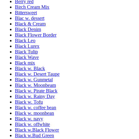
Berry red
Birch Cream Mix
Bittersweet
Blac w. dessert
Black & Cream
Black Denim
Black Flower Border
Black Leo
Black Lurex
Black Tulip
Black Wave
Black mix
Black w. Black
Black w. Desert Taupe
Black w. Gunmetal
Black w. Moonbeam
Black w. Pirate Black
Black w. Rainy Day
Black w. Tofu
Black w. coffee bean
Black w. moonbean
Black w. navy
Black w. offwhite
Black w.Black Flower
Black w.Bud Green