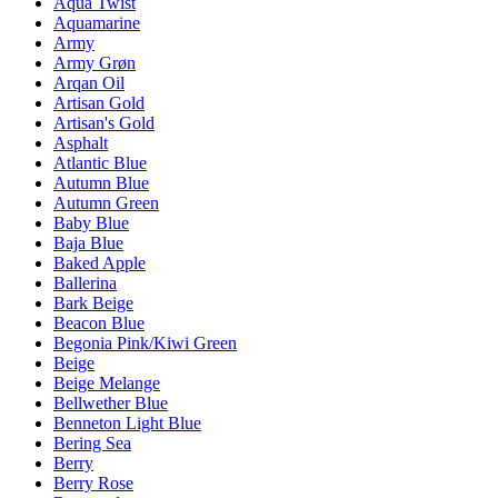
Aqua Twist
Aquamarine
Army
Army Grøn
Arqan Oil
Artisan Gold
Artisan's Gold
Asphalt
Atlantic Blue
Autumn Blue
Autumn Green
Baby Blue
Baja Blue
Baked Apple
Ballerina
Bark Beige
Beacon Blue
Begonia Pink/Kiwi Green
Beige
Beige Melange
Bellwether Blue
Benneton Light Blue
Bering Sea
Berry
Berry Rose