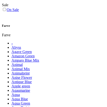
Sale
On Sale
Farve
Farve
-
Abyss
Agave Green
Amazon Green
Amparo Blue Mix
Animal
Animal Mix
Animalprint
Anise Flower
Antique Blue
Apple green
Aqaumarine
Aqua
Aqua Blue
Aqua Green