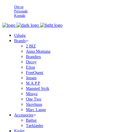
Om os
Personale
Kontakt
Udsalg
Brands
2 BIZ
Anna Montana
Brandtex
Decoy
Elton
FreeQuent
Jensen
M.A.P.P
Mansted Strik
Missya
One Two
Skovhuus
Marc Lauge
Accessories
Bælter
Tørklæder
Kjoler