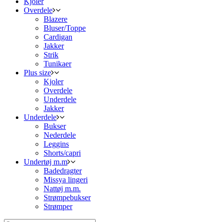
Kjoler
Overdele
Blazere
Bluser/Toppe
Cardigan
Jakker
Strik
Tunikaer
Plus size
Kjoler
Overdele
Underdele
Jakker
Underdele
Bukser
Nederdele
Leggins
Shorts/capri
Undertøj m.m
Badedragter
Missya lingeri
Nattøj m.m.
Strømpebukser
Strømper