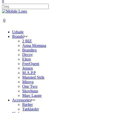
0
0
Udsalg
Brands
2 BIZ
Anna Montana
Brandtex
Decoy
Elton
FreeQuent
Jensen
M.A.P.P
Mansted Strik
Missya
One Two
Skovhuus
Marc Lauge
Accessories
Bælter
Tørklæder