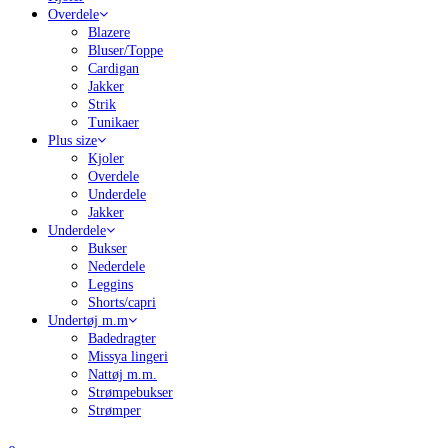
Overdele
Blazere
Bluser/Toppe
Cardigan
Jakker
Strik
Tunikaer
Plus size
Kjoler
Overdele
Underdele
Jakker
Underdele
Bukser
Nederdele
Leggins
Shorts/capri
Undertøj m.m
Badedragter
Missya lingeri
Nattøj m.m.
Strømpebukser
Strømper